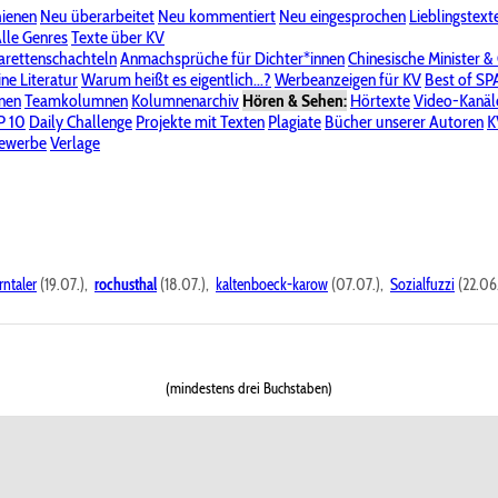
hienen
Neu überarbeitet
Neu kommentiert
Neu eingesprochen
Lieblingstext
-Board"
lle Genres
Bereich "Literatur & Schreiberei"
Texte über KV
Bereich "Allgemeines, Dies & Das"
arettenschachteln
Anmachsprüche für Dichter*innen
Chinesische Minister &
ine Literatur
 KV
Unsere Spenderliste
Warum heißt es eigentlich...?
Alle Wege führen zu KV
Werbeanzeigen für KV
Passwort vergessen?
Best of S
nen
Teamkolumnen
Kolumnenarchiv
Hören & Sehen:
Hörtexte
Video-Kanäl
er
P 10
Stalking
Daily Challenge
Datenschutzerklärung
Projekte mit Texten
Impressum
Plagiate
Bücher unserer Autoren
K
bewerbe
Verlage
rntaler
(19.07.),
rochusthal
(18.07.),
kaltenboeck-karow
(07.07.),
Sozialfuzzi
(22.06
(mindestens drei Buchstaben)