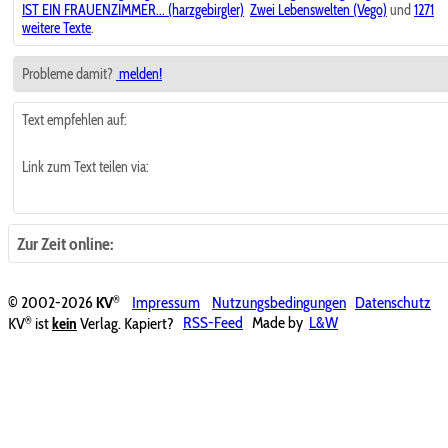
IST EIN FRAUENZIMMER... (harzgebirgler)
Zwei Lebenswelten (Vego)
und
1271
weitere Texte
.
Probleme damit?
melden!
Text empfehlen auf:
Link zum Text teilen via:
Zur Zeit online:
®
© 2002-2026
KV
Impressum
Nutzungsbedingungen
Datenschutz
®
KV
ist
kein
Verlag. Kapiert?
RSS-Feed
Made by
L&W