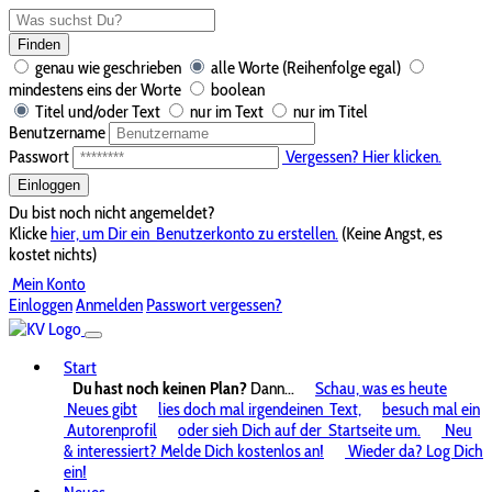
Finden
genau wie geschrieben
alle Worte (Reihenfolge egal)
mindestens eins der Worte
boolean
Titel und/oder Text
nur im Text
nur im Titel
Benutzername
Passwort
Vergessen? Hier klicken.
Einloggen
Du bist noch nicht angemeldet?
Klicke
hier, um Dir ein
Benutzerkonto zu erstellen.
(Keine Angst, es
kostet nichts)
Mein Konto
Einloggen
Anmelden
Passwort vergessen?
Start
Du hast noch keinen Plan?
Dann...
Schau, was es heute
Neues gibt
lies doch mal irgendeinen
Text,
besuch mal ein
Autorenprofil
oder sieh Dich auf der
Startseite um.
Neu
& interessiert? Melde Dich kostenlos an!
Wieder da? Log Dich
ein!