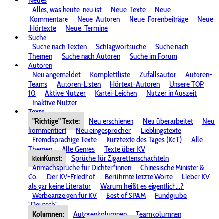
Neues
Alles, was heute
neu ist
Neue
Texte
Neue
Kommentare
Neue
Autoren
Neue
Forenbeiträge
Neue
Hörtexte
Neue
Termine
Suche
Suche nach Texten
Schlagwortsuche
Suche nach
Themen
Suche nach Autoren
Suche im Forum
Autoren
Neu angemeldet
Komplettliste
Zufallsautor
Autoren-
Teams
Autoren-Listen
Hörtext-Autoren
Unsere TOP
10
Aktive Nutzer
Kartei-Leichen
Nutzer in Auszeit
Inaktive Nutzer
Texte
"Richtige" Texte:
Neu erschienen
Neu überarbeitet
Neu
kommentiert
Neu eingesprochen
Lieblingstexte
Fremdsprachige Texte
Kurztexte des Tages (KdT)
Alle
Themen
Alle Genres
Texte über KV
Kunst:
Sprüche für Zigarettenschachteln
klein
Anmachsprüche für Dichter*innen
Chinesische Minister &
Co.
Der KV-Friedhof
Berühmte letzte Worte
Lieber KV
als gar keine Literatur
Warum heißt es eigentlich...?
Werbeanzeigen für KV
Best of SPAM
Fundgrube
"Deutsch"
Kolumnen:
Autorenkolumnen
Teamkolumnen