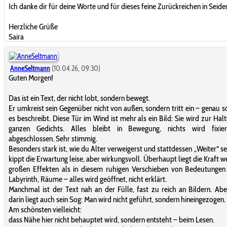
Ich danke dir für deine Worte und für dieses feine Zurückreichen in Seide
Herzliche Grüße
Saira
AnneSeltmann
(10.04.26, 09:30)
Guten Morgen!
Das ist ein Text, der nicht lobt, sondern bewegt.
Er umkreist sein Gegenüber nicht von außen, sondern tritt ein – genau so
es beschreibt. Diese Tür im Wind ist mehr als ein Bild: Sie wird zur Hal
ganzen Gedichts. Alles bleibt in Bewegung, nichts wird fixie
abgeschlossen. Sehr stimmig.
Besonders stark ist, wie du Alter verweigerst und stattdessen „Weiter“ se
kippt die Erwartung leise, aber wirkungsvoll. Überhaupt liegt die Kraft we
großen Effekten als in diesem ruhigen Verschieben von Bedeutungen
Labyrinth, Räume – alles wird geöffnet, nicht erklärt.
Manchmal ist der Text nah an der Fülle, fast zu reich an Bildern. Ab
darin liegt auch sein Sog: Man wird nicht geführt, sondern hineingezogen.
Am schönsten vielleicht:
dass Nähe hier nicht behauptet wird, sondern entsteht – beim Lesen.