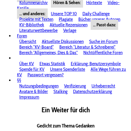
Kolumnenarchiv
Hören & Sehen:
Hörtexte
Video-
Kanäle
... und anderes:
Unsere TOP 10
Daily Challenge
Projekte mit Texten
Plagiate
Bücher unserer Autoren
KV-Bibliothek
Aktuelle Rezensionen
... Passt dazu:
Literaturwettbewerbe
Verlage
Foren
Übersicht
Aktuellste Diskussionen
Suche im Forum
Bereich "KV-Board"
Bereich "Literatur & Schreiberei"
Bereich "Allgemeines, Dies & Das"
Nichtöffentliche Foren
Über KV
Etwas Statistik
Erklärung: Benutzersymbole
Spende für KV
Unsere Spenderliste
Alle Wege führen zu
KV
Passwort vergessen?
§§
Nutzungsbedingungen
Verifizierung
Urheberrecht
Avatare & Bilder
Stalking
Datenschutzerklärung
Impressum
Ein Weiter für dich
Gedicht zum Thema Gedanken