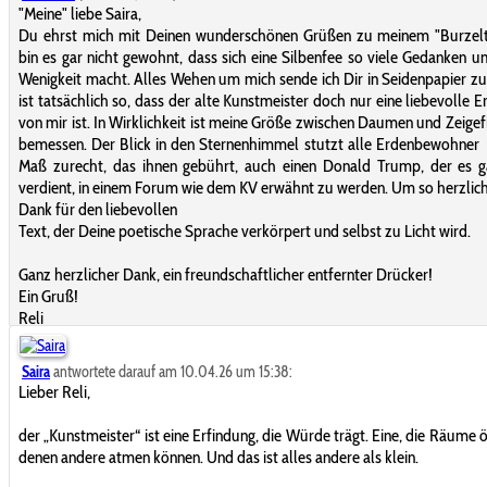
"Meine" liebe Saira,
Du ehrst mich mit Deinen wunderschönen Grüßen zu meinem "Burzelta
bin es gar nicht gewohnt, dass sich eine Silbenfee so viele Gedanken 
Wenigkeit macht. Alles Wehen um mich sende ich Dir in Seidenpapier zu
ist tatsächlich so, dass der alte Kunstmeister doch nur eine liebevolle E
von mir ist. In Wirklichkeit ist meine Größe zwischen Daumen und Zeigef
bemessen. Der Blick in den Sternenhimmel stutzt alle Erdenbewohner
Maß zurecht, das ihnen gebührt, auch einen Donald Trump, der es g
verdient, in einem Forum wie dem KV erwähnt zu werden. Um so herzlic
Dank für den liebevollen
Text, der Deine poetische Sprache verkörpert und selbst zu Licht wird.
Ganz herzlicher Dank, ein freundschaftlicher entfernter Drücker!
Ein Gruß!
Reli
Saira
antwortete darauf am 10.04.26 um 15:38:
Lieber Reli,
der „Kunstmeister“ ist eine Erfindung, die Würde trägt. Eine, die Räume öf
denen andere atmen können. Und das ist alles andere als klein.