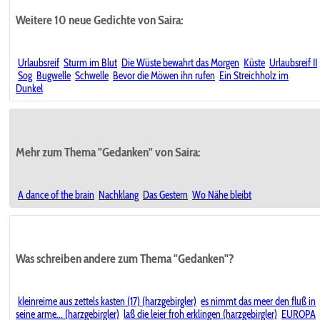
Weitere 10 neue Gedichte von Saira:
Urlaubsreif
Sturm im Blut
Die Wüste bewahrt das Morgen
Küste
Urlaubsreif II
Sog
Bugwelle
Schwelle
Bevor die Möwen ihn rufen
Ein Streichholz im
Dunkel
Mehr zum Thema "Gedanken" von Saira:
A dance of the brain
Nachklang
Das Gestern
Wo Nähe bleibt
Was schreiben andere zum Thema "Gedanken"?
kleinreime aus zettels kasten (17) (harzgebirgler)
es nimmt das meer den fluß in
seine arme... (harzgebirgler)
laß die leier froh erklingen (harzgebirgler)
EUROPA