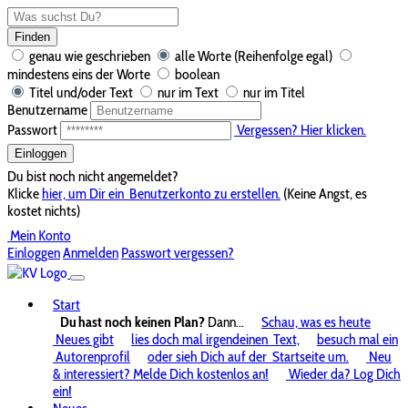
Finden
genau wie geschrieben
alle Worte (Reihenfolge egal)
mindestens eins der Worte
boolean
Titel und/oder Text
nur im Text
nur im Titel
Benutzername
Passwort
Vergessen? Hier klicken.
Einloggen
Du bist noch nicht angemeldet?
Klicke
hier, um Dir ein
Benutzerkonto zu erstellen.
(Keine Angst, es
kostet nichts)
Mein Konto
Einloggen
Anmelden
Passwort vergessen?
Start
Du hast noch keinen Plan?
Dann...
Schau, was es heute
Neues gibt
lies doch mal irgendeinen
Text,
besuch mal ein
Autorenprofil
oder sieh Dich auf der
Startseite um.
Neu
& interessiert? Melde Dich kostenlos an!
Wieder da? Log Dich
ein!