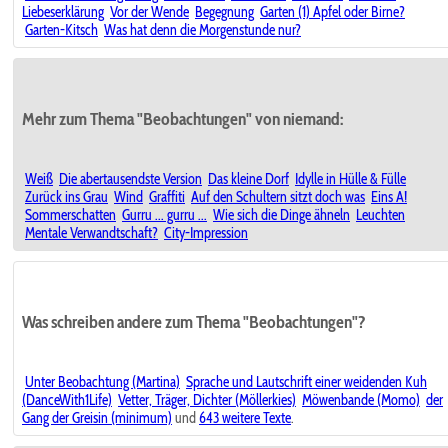
Liebeserklärung
Vor der Wende
Begegnung
Garten (1) Apfel oder Birne?
Garten-Kitsch
Was hat denn die Morgenstunde nur?
Mehr zum Thema "Beobachtungen" von niemand:
Weiß
Die abertausendste Version
Das kleine Dorf
Idylle in Hülle & Fülle
Zurück ins Grau
Wind
Graffiti
Auf den Schultern sitzt doch was
Eins A!
Sommerschatten
Gurru ... gurru ...
Wie sich die Dinge ähneln
Leuchten
Mentale Verwandtschaft?
City-Impression
Was schreiben andere zum Thema "Beobachtungen"?
Unter Beobachtung (Martina)
Sprache und Lautschrift einer weidenden Kuh
(DanceWith1Life)
Vetter, Träger, Dichter (Möllerkies)
Möwenbande (Momo)
der
Gang der Greisin (minimum)
und
643 weitere Texte
.