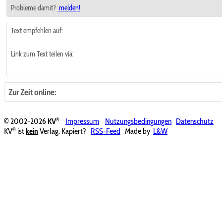
Probleme damit?
melden!
Text empfehlen auf:
Link zum Text teilen via:
Zur Zeit online:
®
© 2002-2026
KV
Impressum
Nutzungsbedingungen
Datenschutz
®
KV
ist
kein
Verlag. Kapiert?
RSS-Feed
Made by
L&W