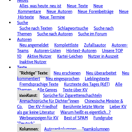
Neues
Alles, was heute
neu ist
Neue
Texte
Neue
Kommentare
Neue
Autoren
Neue
Forenbeiträge
Neue
Hörtexte
Neue
Termine
Suche
Suche nach Texten
Schlagwortsuche
Suche nach
Themen
Suche nach Autoren
Suche im Forum
Autoren
Neu angemeldet
Komplettliste
Zufallsautor
Autoren-
Teams
Autoren-Listen
Hörtext-Autoren
Unsere TOP
10
Aktive Nutzer
Kartei-Leichen
Nutzer in Auszeit
Inaktive Nutzer
Texte
"Richtige" Texte:
Neu erschienen
Neu überarbeitet
Neu
kommentiert
Neu eingesprochen
Lieblingstexte
Fremdsprachige Texte
Kurztexte des Tages (KdT)
Alle
Themen
Alle Genres
Texte über KV
Kunst:
Sprüche für Zigarettenschachteln
klein
Anmachsprüche für Dichter*innen
Chinesische Minister &
Co.
Der KV-Friedhof
Berühmte letzte Worte
Lieber KV
als gar keine Literatur
Warum heißt es eigentlich...?
Werbeanzeigen für KV
Best of SPAM
Fundgrube
"Deutsch"
Kolumnen:
Autorenkolumnen
Teamkolumnen