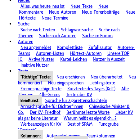
Neues
Alles, was heute
neu ist
Neue
Texte
Neue
Kommentare
Neue
Autoren
Neue
Forenbeiträge
Neue
Hörtexte
Neue
Termine
Suche
Suche nach Texten
Schlagwortsuche
Suche nach
Themen
Suche nach Autoren
Suche im Forum
Autoren
Neu angemeldet
Komplettliste
Zufallsautor
Autoren-
Teams
Autoren-Listen
Hörtext-Autoren
Unsere TOP
10
Aktive Nutzer
Kartei-Leichen
Nutzer in Auszeit
Inaktive Nutzer
Texte
"Richtige" Texte:
Neu erschienen
Neu überarbeitet
Neu
kommentiert
Neu eingesprochen
Lieblingstexte
Fremdsprachige Texte
Kurztexte des Tages (KdT)
Alle
Themen
Alle Genres
Texte über KV
Kunst:
Sprüche für Zigarettenschachteln
klein
Anmachsprüche für Dichter*innen
Chinesische Minister &
Co.
Der KV-Friedhof
Berühmte letzte Worte
Lieber KV
als gar keine Literatur
Warum heißt es eigentlich...?
Werbeanzeigen für KV
Best of SPAM
Fundgrube
"Deutsch"
Kolumnen:
Autorenkolumnen
Teamkolumnen