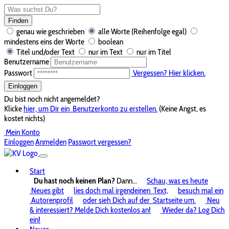
Finden
genau wie geschrieben
alle Worte (Reihenfolge egal)
mindestens eins der Worte
boolean
Titel und/oder Text
nur im Text
nur im Titel
Benutzername
Passwort
Vergessen? Hier klicken.
Einloggen
Du bist noch nicht angemeldet?
Klicke
hier, um Dir ein
Benutzerkonto zu erstellen.
(Keine Angst, es
kostet nichts)
Mein Konto
Einloggen
Anmelden
Passwort vergessen?
Start
Du hast noch keinen Plan?
Dann...
Schau, was es heute
Neues gibt
lies doch mal irgendeinen
Text,
besuch mal ein
Autorenprofil
oder sieh Dich auf der
Startseite um.
Neu
& interessiert? Melde Dich kostenlos an!
Wieder da? Log Dich
ein!