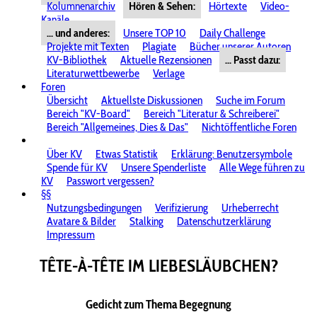
Kolumnenarchiv
Hören & Sehen:
Hörtexte
Video-
Kanäle
... und anderes:
Unsere TOP 10
Daily Challenge
Projekte mit Texten
Plagiate
Bücher unserer Autoren
KV-Bibliothek
Aktuelle Rezensionen
... Passt dazu:
Literaturwettbewerbe
Verlage
Foren
Übersicht
Aktuellste Diskussionen
Suche im Forum
Bereich "KV-Board"
Bereich "Literatur & Schreiberei"
Bereich "Allgemeines, Dies & Das"
Nichtöffentliche Foren
Über KV
Etwas Statistik
Erklärung: Benutzersymbole
Spende für KV
Unsere Spenderliste
Alle Wege führen zu
KV
Passwort vergessen?
§§
Nutzungsbedingungen
Verifizierung
Urheberrecht
Avatare & Bilder
Stalking
Datenschutzerklärung
Impressum
TÊTE-À-TÊTE IM LIEBESLÄUBCHEN?
Gedicht zum Thema Begegnung