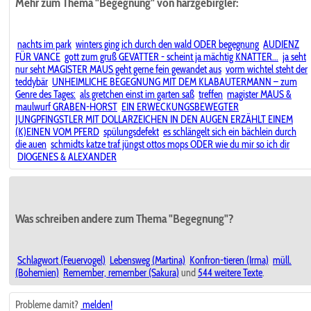
Mehr zum Thema "Begegnung" von harzgebirgler:
nachts im park
winters ging ich durch den wald ODER begegnung
AUDIENZ
FÜR VANCE
gott zum gruß GEVATTER - scheint ja mächtig KNATTER...
ja seht
nur seht MAGISTER MAUS geht gerne fein gewandet aus
vorm wichtel steht der
teddybär
UNHEIMLICHE BEGEGNUNG MIT DEM KLABAUTERMANN – zum
Genre des Tages:
als gretchen einst im garten saß
treffen
magister MAUS &
maulwurf GRABEN-HORST
EIN ERWECKUNGSBEWEGTER
JUNGPFINGSTLER MIT DOLLARZEICHEN IN DEN AUGEN ERZÄHLT EINEM
(K)EINEN VOM PFERD
spülungsdefekt
es schlängelt sich ein bächlein durch
die auen
schmidts katze traf jüngst ottos mops ODER wie du mir so ich dir
DIOGENES & ALEXANDER
Was schreiben andere zum Thema "Begegnung"?
Schlagwort (Feuervogel)
Lebensweg (Martina)
Konfron-tieren (Irma)
müll.
(Bohemien)
Remember, remember (Sakura)
und
544 weitere Texte
.
Probleme damit?
melden!