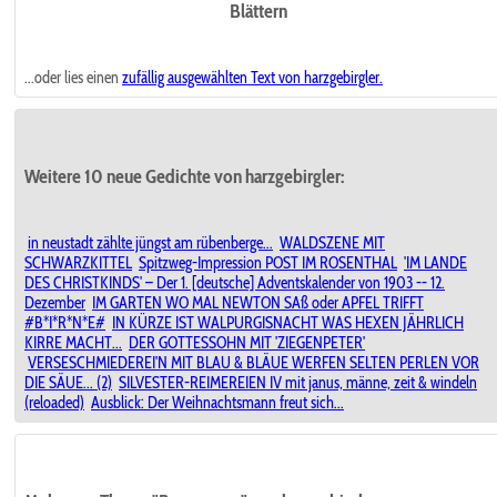
Blättern
...oder lies einen
zufällig ausgewählten
Text von harzgebirgler.
Weitere 10 neue Gedichte von harzgebirgler:
in neustadt zählte jüngst am rübenberge...
WALDSZENE MIT
SCHWARZKITTEL
Spitzweg-Impression POST IM ROSENTHAL
'IM LANDE
DES CHRISTKINDS' – Der 1. [deutsche] Adventskalender von 1903 -- 12.
Dezember
IM GARTEN WO MAL NEWTON SAß oder APFEL TRIFFT
#B*I*R*N*E#
IN KÜRZE IST WALPURGISNACHT WAS HEXEN JÄHRLICH
KIRRE MACHT...
DER GOTTESSOHN MIT 'ZIEGENPETER'
VERSESCHMIEDEREI'N MIT BLAU & BLÄUE WERFEN SELTEN PERLEN VOR
DIE SÄUE... (2)
SILVESTER-REIMEREIEN IV mit janus, männe, zeit & windeln
(reloaded)
Ausblick: Der Weihnachtsmann freut sich...