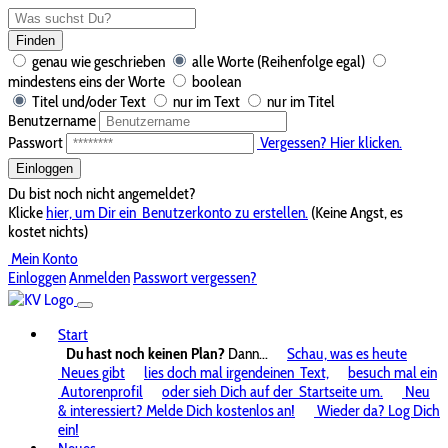
Finden
genau wie geschrieben
alle Worte (Reihenfolge egal)
mindestens eins der Worte
boolean
Titel und/oder Text
nur im Text
nur im Titel
Benutzername
Passwort
Vergessen? Hier klicken.
Einloggen
Du bist noch nicht angemeldet?
Klicke
hier, um Dir ein
Benutzerkonto zu erstellen.
(Keine Angst, es
kostet nichts)
Mein Konto
Einloggen
Anmelden
Passwort vergessen?
Start
Du hast noch keinen Plan?
Dann...
Schau, was es heute
Neues gibt
lies doch mal irgendeinen
Text,
besuch mal ein
Autorenprofil
oder sieh Dich auf der
Startseite um.
Neu
& interessiert? Melde Dich kostenlos an!
Wieder da? Log Dich
ein!