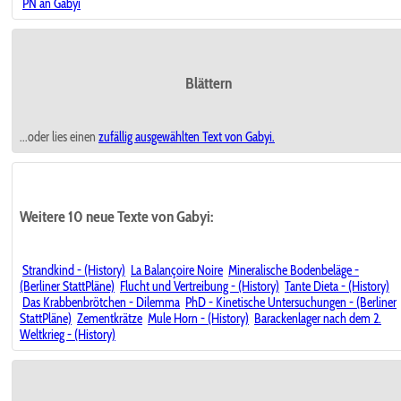
PN an Gabyi
Blättern
...oder lies einen
zufällig ausgewählten
Text von Gabyi.
Weitere 10 neue Texte von Gabyi:
Strandkind - (History)
La Balançoire Noire
Mineralische Bodenbeläge -
(Berliner StattPläne)
Flucht und Vertreibung - (History)
Tante Dieta - (History)
Das Krabbenbrötchen - Dilemma
PhD - Kinetische Untersuchungen - (Berliner
StattPläne)
Zementkrätze
Mule Horn - (History)
Barackenlager nach dem 2.
Weltkrieg - (History)