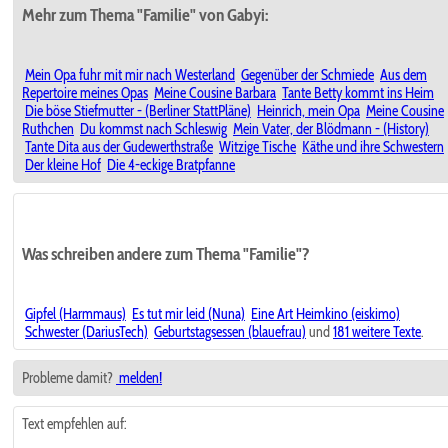
Mehr zum Thema "Familie" von Gabyi:
Mein Opa fuhr mit mir nach Westerland
Gegenüber der Schmiede
Aus dem
Repertoire meines Opas
Meine Cousine Barbara
Tante Betty kommt ins Heim
Die böse Stiefmutter - (Berliner StattPläne)
Heinrich, mein Opa
Meine Cousine
Ruthchen
Du kommst nach Schleswig
Mein Vater, der Blödmann - (History)
Tante Dita aus der Gudewerthstraße
Witzige Tische
Käthe und ihre Schwestern
Der kleine Hof
Die 4-eckige Bratpfanne
Was schreiben andere zum Thema "Familie"?
Gipfel (Harmmaus)
Es tut mir leid (Nuna)
Eine Art Heimkino (eiskimo)
Schwester (DariusTech)
Geburtstagsessen (blauefrau)
und
181 weitere Texte
.
Probleme damit?
melden!
Text empfehlen auf: