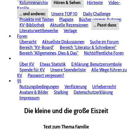
Kolumnenarchiv
Hören & Sehen:
Hörtexte
Video-
Kanäle
... und anderes:
Unsere TOP 10
Daily Challenge
Projekte mit Texten
Plagiate
Bücher unserer Autoren
KV-Bibliothek
Aktuelle Rezensionen
... Passt dazu:
Literaturwettbewerbe
Verlage
Foren
Übersicht
Aktuellste Diskussionen
Suche im Forum
Bereich "KV-Board"
Bereich "Literatur & Schreiberei"
Bereich "Allgemeines, Dies & Das"
Nichtöffentliche Foren
Über KV
Etwas Statistik
Erklärung: Benutzersymbole
Spende für KV
Unsere Spenderliste
Alle Wege führen zu
KV
Passwort vergessen?
§§
Nutzungsbedingungen
Verifizierung
Urheberrecht
Avatare & Bilder
Stalking
Datenschutzerklärung
Impressum
Die kleine und die große Eiszeit
Text zum Thema Familie