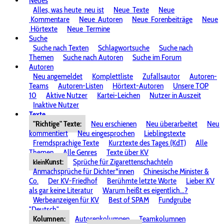
Neues
Alles, was heute
neu ist
Neue
Texte
Neue
Kommentare
Neue
Autoren
Neue
Forenbeiträge
Neue
Hörtexte
Neue
Termine
Suche
Suche nach Texten
Schlagwortsuche
Suche nach
Themen
Suche nach Autoren
Suche im Forum
Autoren
Neu angemeldet
Komplettliste
Zufallsautor
Autoren-
Teams
Autoren-Listen
Hörtext-Autoren
Unsere TOP
10
Aktive Nutzer
Kartei-Leichen
Nutzer in Auszeit
Inaktive Nutzer
Texte
"Richtige" Texte:
Neu erschienen
Neu überarbeitet
Neu
kommentiert
Neu eingesprochen
Lieblingstexte
Fremdsprachige Texte
Kurztexte des Tages (KdT)
Alle
Themen
Alle Genres
Texte über KV
Kunst:
Sprüche für Zigarettenschachteln
klein
Anmachsprüche für Dichter*innen
Chinesische Minister &
Co.
Der KV-Friedhof
Berühmte letzte Worte
Lieber KV
als gar keine Literatur
Warum heißt es eigentlich...?
Werbeanzeigen für KV
Best of SPAM
Fundgrube
"Deutsch"
Kolumnen:
Autorenkolumnen
Teamkolumnen