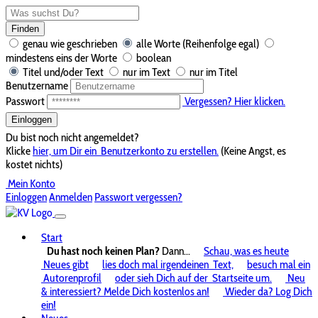
Finden
genau wie geschrieben
alle Worte (Reihenfolge egal)
mindestens eins der Worte
boolean
Titel und/oder Text
nur im Text
nur im Titel
Benutzername
Passwort
Vergessen? Hier klicken.
Einloggen
Du bist noch nicht angemeldet?
Klicke
hier, um Dir ein
Benutzerkonto zu erstellen.
(Keine Angst, es
kostet nichts)
Mein Konto
Einloggen
Anmelden
Passwort vergessen?
Start
Du hast noch keinen Plan?
Dann...
Schau, was es heute
Neues gibt
lies doch mal irgendeinen
Text,
besuch mal ein
Autorenprofil
oder sieh Dich auf der
Startseite um.
Neu
& interessiert? Melde Dich kostenlos an!
Wieder da? Log Dich
ein!