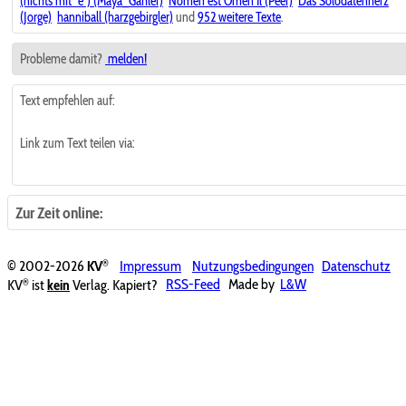
(nichts mit "e") (Maya_Gähler)
Nomen est Omen Il (Peer)
Das Solodatenherz
(Jorge)
hanniball (harzgebirgler)
und
952 weitere Texte
.
Probleme damit?
melden!
Text empfehlen auf:
Link zum Text teilen via:
Zur Zeit online:
®
© 2002-2026
KV
Impressum
Nutzungsbedingungen
Datenschutz
®
KV
ist
kein
Verlag. Kapiert?
RSS-Feed
Made by
L&W