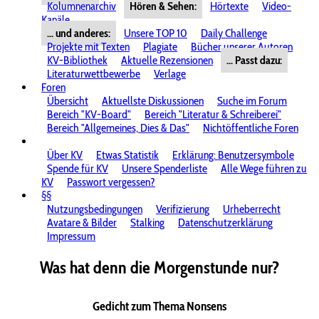
Kolumnenarchiv
Hören & Sehen:
Hörtexte
Video-
Kanäle
... und anderes:
Unsere TOP 10
Daily Challenge
Projekte mit Texten
Plagiate
Bücher unserer Autoren
KV-Bibliothek
Aktuelle Rezensionen
... Passt dazu:
Literaturwettbewerbe
Verlage
Foren
Übersicht
Aktuellste Diskussionen
Suche im Forum
Bereich "KV-Board"
Bereich "Literatur & Schreiberei"
Bereich "Allgemeines, Dies & Das"
Nichtöffentliche Foren
Über KV
Etwas Statistik
Erklärung: Benutzersymbole
Spende für KV
Unsere Spenderliste
Alle Wege führen zu
KV
Passwort vergessen?
§§
Nutzungsbedingungen
Verifizierung
Urheberrecht
Avatare & Bilder
Stalking
Datenschutzerklärung
Impressum
Was hat denn die Morgenstunde nur?
Gedicht zum Thema Nonsens