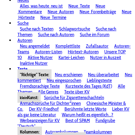
Neues
Alles, was heute
neu ist
Neue
Texte
Neue
Kommentare
Neue
Autoren
Neue
Forenbeiträge
Neue
Hörtexte
Neue
Termine
Suche
Suche nach Texten
Schlagwortsuche
Suche nach
Themen
Suche nach Autoren
Suche im Forum
Autoren
Neu angemeldet
Komplettliste
Zufallsautor
Autoren-
Teams
Autoren-Listen
Hörtext-Autoren
Unsere TOP
10
Aktive Nutzer
Kartei-Leichen
Nutzer in Auszeit
Inaktive Nutzer
Texte
"Richtige" Texte:
Neu erschienen
Neu überarbeitet
Neu
kommentiert
Neu eingesprochen
Lieblingstexte
Fremdsprachige Texte
Kurztexte des Tages (KdT)
Alle
Themen
Alle Genres
Texte über KV
Kunst:
Sprüche für Zigarettenschachteln
klein
Anmachsprüche für Dichter*innen
Chinesische Minister &
Co.
Der KV-Friedhof
Berühmte letzte Worte
Lieber KV
als gar keine Literatur
Warum heißt es eigentlich...?
Werbeanzeigen für KV
Best of SPAM
Fundgrube
"Deutsch"
Kolumnen:
Autorenkolumnen
Teamkolumnen