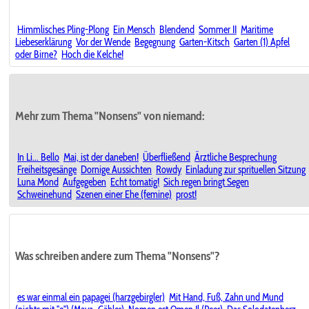
Himmlisches Pling-Plong
Ein Mensch
Blendend
Sommer II
Maritime
Liebeserklärung
Vor der Wende
Begegnung
Garten-Kitsch
Garten (1) Apfel
oder Birne?
Hoch die Kelche!
Mehr zum Thema "Nonsens" von niemand:
In Li... Bello
Mai, ist der daneben!
Überfließend
Ärztliche Besprechung
Freiheitsgesänge
Dornige Aussichten
Rowdy
Einladung zur sprituellen Sitzung
Luna Mond
Aufgegeben
Echt tomatig!
Sich regen bringt Segen
Schweinehund
Szenen einer Ehe (femine)
prost!
Was schreiben andere zum Thema "Nonsens"?
es war einmal ein papagei (harzgebirgler)
Mit Hand, Fuß, Zahn und Mund