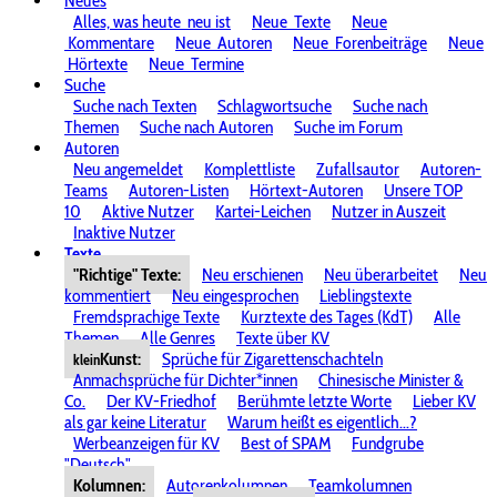
Neues
Alles, was heute
neu ist
Neue
Texte
Neue
Kommentare
Neue
Autoren
Neue
Forenbeiträge
Neue
Hörtexte
Neue
Termine
Suche
Suche nach Texten
Schlagwortsuche
Suche nach
Themen
Suche nach Autoren
Suche im Forum
Autoren
Neu angemeldet
Komplettliste
Zufallsautor
Autoren-
Teams
Autoren-Listen
Hörtext-Autoren
Unsere TOP
10
Aktive Nutzer
Kartei-Leichen
Nutzer in Auszeit
Inaktive Nutzer
Texte
"Richtige" Texte:
Neu erschienen
Neu überarbeitet
Neu
kommentiert
Neu eingesprochen
Lieblingstexte
Fremdsprachige Texte
Kurztexte des Tages (KdT)
Alle
Themen
Alle Genres
Texte über KV
Kunst:
Sprüche für Zigarettenschachteln
klein
Anmachsprüche für Dichter*innen
Chinesische Minister &
Co.
Der KV-Friedhof
Berühmte letzte Worte
Lieber KV
als gar keine Literatur
Warum heißt es eigentlich...?
Werbeanzeigen für KV
Best of SPAM
Fundgrube
"Deutsch"
Kolumnen:
Autorenkolumnen
Teamkolumnen