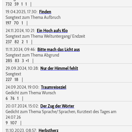
732
59
1
1
|
19.04.2025, 17:30:
Finden
Songtext zum Thema Aufbruch
197
70
1
|
24.11.2024, 10:21:
Ein Hoch aufs Klo
Songtext zum Thema Weltuntergang/ Endzeit
237
82
2
1
|
11.11.2024, 09:46:
Bitte mach das Licht aus
Songtext zum Thema Abgrund
285
83
3
+1
|
29.09.2024, 10:28:
Nur der Himmel fehlt
Songtext
227
18
|
24.09.2024, 19:00:
Traumreiseziel
Gedicht zum Thema Wunsch
6
76
1
|
20.07.2024, 15:02:
Der Zug der Wörter
Gedicht zum Thema Sprache/ Sprachen, Kurztext des Tages am
24.07.26
9
107
|
11.10.2023, 08:57:
Herbstherz