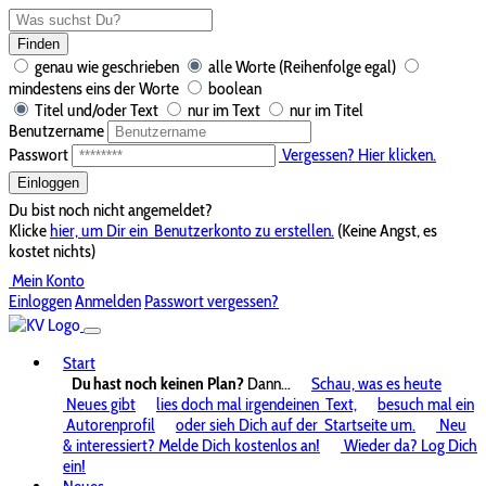
Finden
genau wie geschrieben
alle Worte (Reihenfolge egal)
mindestens eins der Worte
boolean
Titel und/oder Text
nur im Text
nur im Titel
Benutzername
Passwort
Vergessen? Hier klicken.
Einloggen
Du bist noch nicht angemeldet?
Klicke
hier, um Dir ein
Benutzerkonto zu erstellen.
(Keine Angst, es
kostet nichts)
Mein Konto
Einloggen
Anmelden
Passwort vergessen?
Start
Du hast noch keinen Plan?
Dann...
Schau, was es heute
Neues gibt
lies doch mal irgendeinen
Text,
besuch mal ein
Autorenprofil
oder sieh Dich auf der
Startseite um.
Neu
& interessiert? Melde Dich kostenlos an!
Wieder da? Log Dich
ein!