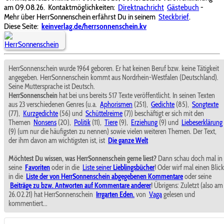
am 09.08.26.
Kontaktmöglichkeiten:
Direktnachricht
Gästebuch
-
Mehr über HerrSonnenschein erfährst Du in seinem
Steckbrief
.
Diese Seite:
keinverlag.de/herrsonnenschein.kv
HerrSonnenschein wurde 1964 geboren. Er hat keinen Beruf bzw. keine Tätigkeit
angegeben. HerrSonnenschein kommt aus Nordrhein-Westfalen (Deutschland).
Seine Muttersprache ist Deutsch.
HerrSonnenschein
hat bei uns bereits 517 Texte veröffentlicht. In seinen Texten
aus 23 verschiedenen Genres (u.a.
Aphorismen
(251),
Gedichte
(85),
Songtexte
(77),
Kurzgedichte
(56) und
Schüttelreime
(7)) beschäftigt er sich mit den
Themen
Nonsens
(20),
Politik
(11),
Tiere
(9),
Erziehung
(9) und
Liebeserklärung
(9) (um nur die häufigsten zu nennen) sowie vielen weiteren Themen. Der Text,
der ihm davon am wichtigsten ist, ist
Die ganze Welt
Möchtest Du wissen, was HerrSonnenschein gerne liest?
Dann schau doch mal in
seine
Favoriten
oder in die
Liste seiner
Lieblingsbücher
! Oder wirf mal einen Blick
in die
Liste der von HerrSonnenschein abgegebenen Kommentare
oder seine
Beiträge zu bzw. Antworten auf Kommentare anderer
! Übrigens: Zuletzt (also am
26.02.21) hat HerrSonnenschein
Irrgarten Eden.
von
Vaga
gelesen und
kommentiert...