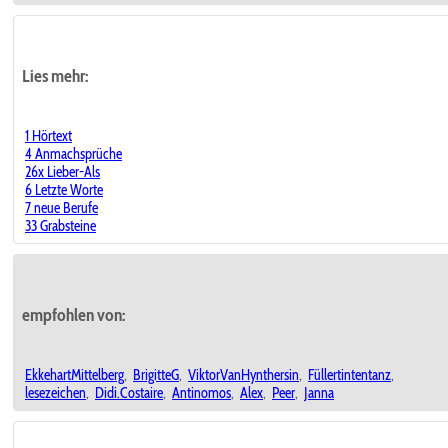
Lies mehr:
1 Hörtext
4 Anmachsprüche
26x Lieber-Als
6 Letzte Worte
7 neue Berufe
33 Grabsteine
empfohlen von:
EkkehartMittelberg
,
BrigitteG
,
ViktorVanHynthersin
,
Füllertintentanz
,
lesezeichen
,
Didi.Costaire
,
Antinomos
,
Alex
,
Peer
,
Janna