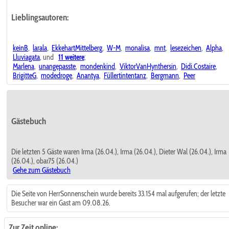
Lieblingsautoren:
keinB
,
larala
,
EkkehartMittelberg
,
W-M
,
monalisa
,
mnt
,
lesezeichen
,
Alpha
,
Lluviagata
, und
11 weitere
:
Marlena
,
unangepasste
,
mondenkind
,
ViktorVanHynthersin
,
Didi.Costaire
,
BrigitteG
,
modedroge
,
Anantya
,
Füllertintentanz
,
Bergmann
,
Peer
Gästebuch
Die letzten 5 Gäste waren Irma (26.04.), Irma (26.04.), Dieter Wal (26.04.), Irma
(26.04.), obar75 (26.04.)
Gehe zum Gästebuch
Die Seite von HerrSonnenschein wurde bereits 33.154 mal aufgerufen; der letzte
Besucher war ein Gast am 09.08.26.
Zur Zeit online: