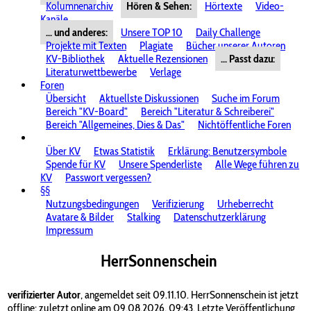
Kolumnenarchiv
Hören & Sehen:
Hörtexte
Video-
Kanäle
... und anderes:
Unsere TOP 10
Daily Challenge
Projekte mit Texten
Plagiate
Bücher unserer Autoren
KV-Bibliothek
Aktuelle Rezensionen
... Passt dazu:
Literaturwettbewerbe
Verlage
Foren
Übersicht
Aktuellste Diskussionen
Suche im Forum
Bereich "KV-Board"
Bereich "Literatur & Schreiberei"
Bereich "Allgemeines, Dies & Das"
Nichtöffentliche Foren
Über KV
Etwas Statistik
Erklärung: Benutzersymbole
Spende für KV
Unsere Spenderliste
Alle Wege führen zu
KV
Passwort vergessen?
§§
Nutzungsbedingungen
Verifizierung
Urheberrecht
Avatare & Bilder
Stalking
Datenschutzerklärung
Impressum
HerrSonnenschein
verifizierter Autor
, angemeldet seit 09.11.10. HerrSonnenschein ist jetzt
offline; zuletzt online am 09.08.2026, 09:43. Letzte Veröffentlichung