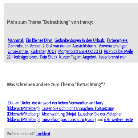
Mehr zum Thema "Betrachtung" von franky:
Mahnmal.
Ein kleines Ding.
Gedankenbogen in den Urlaub.
Farbenspiele.
Dammbruch Version 2
Erst war nur ein Aussichtsturm.
Vorverurteilungen.
Unbekannte.
Karfreitag 2007
Morgenblatt am 4.02.2023
Picknick bei Meile
22
Herbstgestöber.
Kein Stück
Kurzer Tag im Angebot.
feuer brennt nur
Was schreiben andere zum Thema "Betrachtung"?
Ekki an Dieter: die Antwort der lieben Verwandten an Harry
(EkkehartMittelberg)
Lassen Sie sich nicht anmachen. Fortsetzung
(EkkehartMittelberg)
Abschweifung (Moja)
Lauschen Sie der Metapher
(EkkehartMittelberg)
muskelkompositionsraum (nadir)
und
628 weitere Texte
.
Probleme damit?
melden!