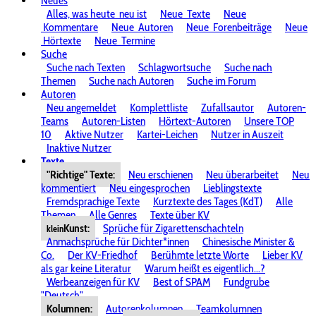
Neues
Alles, was heute
neu ist
Neue
Texte
Neue
Kommentare
Neue
Autoren
Neue
Forenbeiträge
Neue
Hörtexte
Neue
Termine
Suche
Suche nach Texten
Schlagwortsuche
Suche nach
Themen
Suche nach Autoren
Suche im Forum
Autoren
Neu angemeldet
Komplettliste
Zufallsautor
Autoren-
Teams
Autoren-Listen
Hörtext-Autoren
Unsere TOP
10
Aktive Nutzer
Kartei-Leichen
Nutzer in Auszeit
Inaktive Nutzer
Texte
"Richtige" Texte:
Neu erschienen
Neu überarbeitet
Neu
kommentiert
Neu eingesprochen
Lieblingstexte
Fremdsprachige Texte
Kurztexte des Tages (KdT)
Alle
Themen
Alle Genres
Texte über KV
Kunst:
Sprüche für Zigarettenschachteln
klein
Anmachsprüche für Dichter*innen
Chinesische Minister &
Co.
Der KV-Friedhof
Berühmte letzte Worte
Lieber KV
als gar keine Literatur
Warum heißt es eigentlich...?
Werbeanzeigen für KV
Best of SPAM
Fundgrube
"Deutsch"
Kolumnen:
Autorenkolumnen
Teamkolumnen