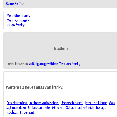
Reine
Fik
Tion
Mehr über franky
Mehr von franky
PN an franky
Blättern
...oder lies einen
zufällig ausgewählten
Text von franky.
Weitere 10 neue Fatras von franky:
Das Narrenfest.
In einem Aufwischen.
Unentschlossen.
Jetzt und Heute.
Was
sagt man dazu.
Unbeobachteten Minuten.
Schau mal her!
nicht behagt.
Ruchlos.
In der Zeit.