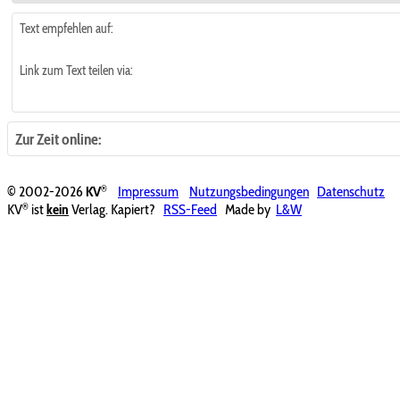
Text empfehlen auf:
Link zum Text teilen via:
Zur Zeit online:
®
© 2002-2026
KV
Impressum
Nutzungsbedingungen
Datenschutz
®
KV
ist
kein
Verlag. Kapiert?
RSS-Feed
Made by
L&W