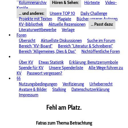
Kolumnenarchiv
Hören & Sehen:
Hörtexte
Video-
Kanäle
... und anderes:
Unsere TOP 10
Daily Challenge
Projekte mit Texten
Plagiate
Bücher unserer Autoren
KV-Bibliothek
Aktuelle Rezensionen
... Passt dazu:
Literaturwettbewerbe
Verlage
Foren
Übersicht
Aktuellste Diskussionen
Suche im Forum
Bereich "KV-Board"
Bereich "Literatur & Schreiberei"
Bereich "Allgemeines, Dies & Das"
Nichtöffentliche Foren
Über KV
Etwas Statistik
Erklärung: Benutzersymbole
Spende für KV
Unsere Spenderliste
Alle Wege führen zu
KV
Passwort vergessen?
§§
Nutzungsbedingungen
Verifizierung
Urheberrecht
Avatare & Bilder
Stalking
Datenschutzerklärung
Impressum
Fehl am Platz.
Fatras zum Thema Betrachtung