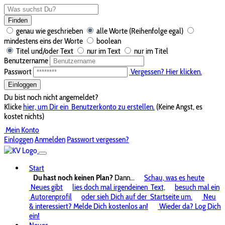
Finden
genau wie geschrieben
alle Worte (Reihenfolge egal)
mindestens eins der Worte
boolean
Titel und/oder Text
nur im Text
nur im Titel
Benutzername
Passwort
Vergessen? Hier klicken.
Einloggen
Du bist noch nicht angemeldet?
Klicke
hier, um Dir ein
Benutzerkonto zu erstellen.
(Keine Angst, es
kostet nichts)
Mein Konto
Einloggen
Anmelden
Passwort vergessen?
Start
Du hast noch keinen Plan?
Dann...
Schau, was es heute
Neues gibt
lies doch mal irgendeinen
Text,
besuch mal ein
Autorenprofil
oder sieh Dich auf der
Startseite um.
Neu
& interessiert? Melde Dich kostenlos an!
Wieder da? Log Dich
ein!