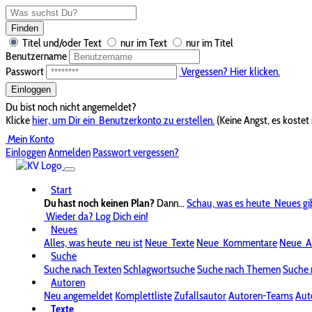
Finden
Titel und/oder Text
nur im Text
nur im Titel
Benutzername
Passwort
Vergessen? Hier klicken.
Einloggen
Du bist noch nicht angemeldet?
Klicke
hier, um Dir ein
Benutzerkonto zu erstellen.
(Keine Angst, es kostet 
Mein Konto
Einloggen
Anmelden
Passwort vergessen?
Start
Du hast noch keinen Plan?
Dann...
Schau, was es heute
Neues gi
Wieder da? Log Dich ein!
Neues
Alles, was heute
neu ist
Neue
Texte
Neue
Kommentare
Neue
A
Suche
Suche nach Texten
Schlagwortsuche
Suche nach Themen
Suche 
Autoren
Neu angemeldet
Komplettliste
Zufallsautor
Autoren-Teams
Aut
Texte