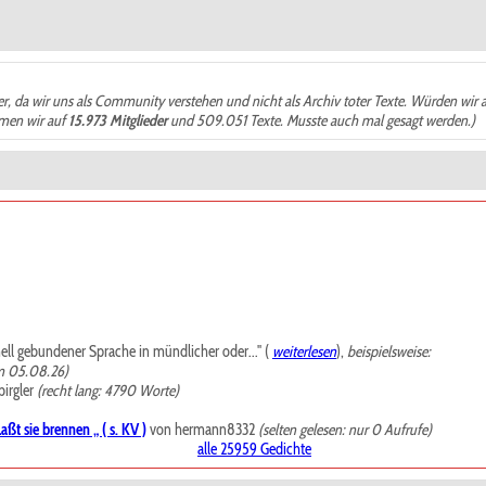
der, da wir uns als Community verstehen und nicht als Archiv toter Texte. Würden wir 
ämen wir auf
15.973 Mitglieder
und 509.051 Texte. Musste auch mal gesagt werden.)
mell gebundener Sprache in mündlicher oder..." (
weiterlesen
),
beispielsweise:
m 05.08.26)
irgler
(recht lang: 4790 Worte)
ßt sie brennen „ ( s. KV )
von hermann8332
(selten gelesen: nur 0 Aufrufe)
alle 25959 Gedichte