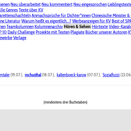
hienen
Neu überarbeitet
Neu kommentiert
Neu eingesprochen
Lieblingstext
-Board"
lle Genres
Bereich "Literatur & Schreiberei"
Texte über KV
Bereich "Allgemeines, Dies & Das"
arettenschachteln
Anmachsprüche für Dichter*innen
Chinesische Minister &
ine Literatur
 KV
Unsere Spenderliste
Warum heißt es eigentlich...?
Alle Wege führen zu KV
Werbeanzeigen für KV
Passwort vergessen?
Best of S
nen
Teamkolumnen
Kolumnenarchiv
Hören & Sehen:
Hörtexte
Video-Kanäl
er
P 10
Stalking
Daily Challenge
Datenschutzerklärung
Projekte mit Texten
Impressum
Plagiate
Bücher unserer Autoren
K
bewerbe
Verlage
rntaler
(19.07.),
rochusthal
(18.07.),
kaltenboeck-karow
(07.07.),
Sozialfuzzi
(22.06
(mindestens drei Buchstaben)