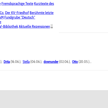
e
Fremdsprachige Texte
Kurztexte des
Nichtöffentliche Foren
 Co.
Der KV-Friedhof
Berühmte letzte
PAM
Fundgrube "Deutsch"
e
V-Bibliothek
Aktuelle Rezensionen
...
.),
Drita
(16.06.),
Stella
(06.06.),
downunder
(02.06.),
Otto
(20.05.)...