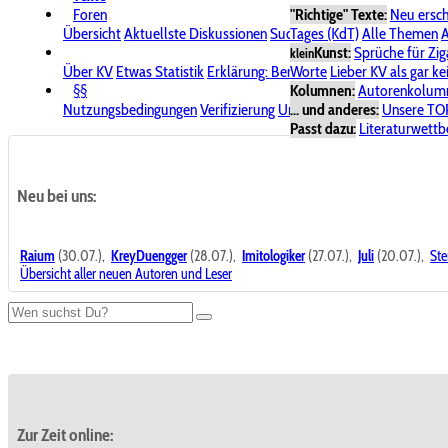
Foren
"Richtige" Texte:
Neu ersc
Übersicht
Aktuellste Diskussionen
Suche im Forum
Tages (KdT)
Alle Themen
Bereich "KV
A
Kunst:
Sprüche für Zig
klein
Über KV
Etwas Statistik
Erklärung: Benutzersymbole
Worte
Lieber KV als gar ke
Spende für
§§
Kolumnen:
Autorenkolum
Nutzungsbedingungen
Verifizierung
Urheberrecht
... und anderes:
Avatare & Bild
Unsere TO
Passt dazu:
Literaturwett
Neu bei uns:
Raium
(30.07.),
KreyDuengger
(28.07.),
Imitologiker
(27.07.),
Juli
(20.07.),
Ste
Übersicht aller neuen Autoren und Leser
Zur Zeit online: