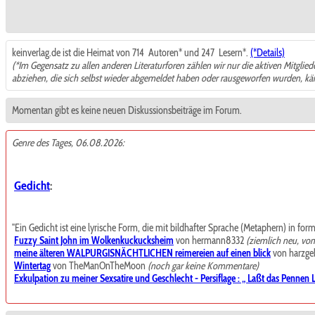
keinverlag.de ist die Heimat von 714
Autoren* und 247
Lesern*.
(*Details)
(*Im Gegensatz zu allen anderen Literaturforen zählen wir nur die aktiven Mitglie
abziehen, die sich selbst wieder abgemeldet haben oder rausgeworfen wurden, k
Momentan gibt es keine neuen Diskussionsbeiträge im Forum.
Genre des Tages, 06.08.2026:
Gedicht
:
"Ein Gedicht ist eine lyrische Form, die mit bildhafter Sprache (Metaphern) in for
Fuzzy Saint John im Wolkenkuckucksheim
von hermann8332
(ziemlich neu, vo
meine älteren WALPURGISNÄCHTLICHEN reimereien auf einen blick
von harzgeb
Wintertag
von TheManOnTheMoon
(noch gar keine Kommentare)
Exkulpation zu meiner Sexsatire und Geschlecht - Persiflage : „ Laßt das Pennen La