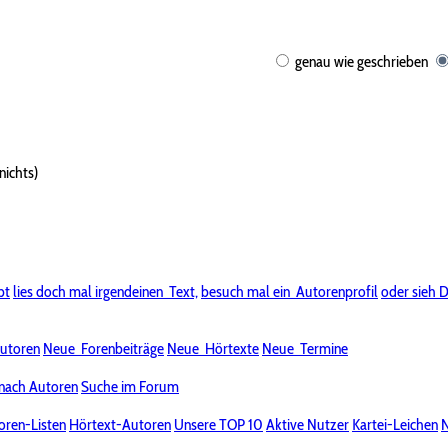
genau wie geschrieben
nichts)
bt
lies doch mal irgendeinen
Text,
besuch mal ein
Autorenprofil
oder sieh D
utoren
Neue
Forenbeiträge
Neue
Hörtexte
Neue
Termine
nach Autoren
Suche im Forum
oren-Listen
Hörtext-Autoren
Unsere TOP 10
Aktive Nutzer
Kartei-Leichen
N