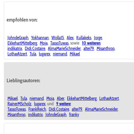
empfohlen von:
JohndeGraph
,
Yokhannan
,
Wolla15
,
Alex
,
Kullakeks
,
Jorge
,
EkkehartMittelberg
,
Moja
,
TassoTuwas
, sowie
10 weiteren
:
indikatrix
,
Didi.Costaire
,
AlmaMarieSchneider
,
alter79
,
Misanthrop
,
LotharAtzert
,
Tula
,
lugarex
,
niemand
,
Mikael
Lieblingsautoren:
Mikael
,
Tula
,
niemand
,
Moja
,
Aber
,
EkkehartMittelberg
,
LotharAtzert
,
RainerMScholz
,
lugarex
, und
9 weitere
:
TassoTuwas
,
FrankReich
,
Didi.Costaire
,
alter79
,
AlmaMarieSchneider
,
Misanthrop
,
indikatrix
,
JohndeGraph
,
franky