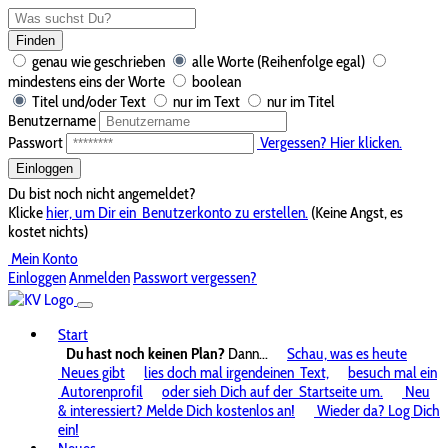
Finden
genau wie geschrieben
alle Worte (Reihenfolge egal)
mindestens eins der Worte
boolean
Titel und/oder Text
nur im Text
nur im Titel
Benutzername
Passwort
Vergessen? Hier klicken.
Einloggen
Du bist noch nicht angemeldet?
Klicke
hier, um Dir ein
Benutzerkonto zu erstellen.
(Keine Angst, es
kostet nichts)
Mein Konto
Einloggen
Anmelden
Passwort vergessen?
Start
Du hast noch keinen Plan?
Dann...
Schau, was es heute
Neues gibt
lies doch mal irgendeinen
Text,
besuch mal ein
Autorenprofil
oder sieh Dich auf der
Startseite um.
Neu
& interessiert? Melde Dich kostenlos an!
Wieder da? Log Dich
ein!