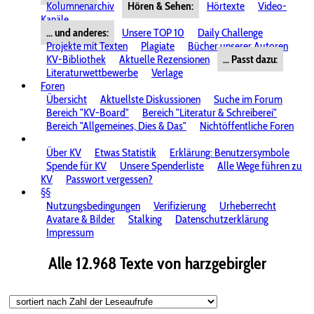
Kolumnenarchiv
Hören & Sehen:
Hörtexte
Video-
Kanäle
... und anderes:
Unsere TOP 10
Daily Challenge
Projekte mit Texten
Plagiate
Bücher unserer Autoren
KV-Bibliothek
Aktuelle Rezensionen
... Passt dazu:
Literaturwettbewerbe
Verlage
Foren
Übersicht
Aktuellste Diskussionen
Suche im Forum
Bereich "KV-Board"
Bereich "Literatur & Schreiberei"
Bereich "Allgemeines, Dies & Das"
Nichtöffentliche Foren
Über KV
Etwas Statistik
Erklärung: Benutzersymbole
Spende für KV
Unsere Spenderliste
Alle Wege führen zu
KV
Passwort vergessen?
§§
Nutzungsbedingungen
Verifizierung
Urheberrecht
Avatare & Bilder
Stalking
Datenschutzerklärung
Impressum
Alle 12.968 Texte von harzgebirgler