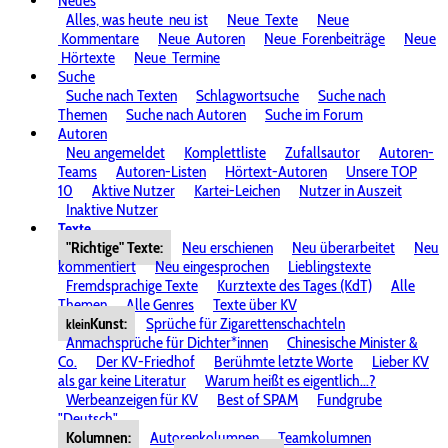
Neues
Alles, was heute
neu ist
Neue
Texte
Neue
Kommentare
Neue
Autoren
Neue
Forenbeiträge
Neue
Hörtexte
Neue
Termine
Suche
Suche nach Texten
Schlagwortsuche
Suche nach
Themen
Suche nach Autoren
Suche im Forum
Autoren
Neu angemeldet
Komplettliste
Zufallsautor
Autoren-
Teams
Autoren-Listen
Hörtext-Autoren
Unsere TOP
10
Aktive Nutzer
Kartei-Leichen
Nutzer in Auszeit
Inaktive Nutzer
Texte
"Richtige" Texte:
Neu erschienen
Neu überarbeitet
Neu
kommentiert
Neu eingesprochen
Lieblingstexte
Fremdsprachige Texte
Kurztexte des Tages (KdT)
Alle
Themen
Alle Genres
Texte über KV
Kunst:
Sprüche für Zigarettenschachteln
klein
Anmachsprüche für Dichter*innen
Chinesische Minister &
Co.
Der KV-Friedhof
Berühmte letzte Worte
Lieber KV
als gar keine Literatur
Warum heißt es eigentlich...?
Werbeanzeigen für KV
Best of SPAM
Fundgrube
"Deutsch"
Kolumnen:
Autorenkolumnen
Teamkolumnen