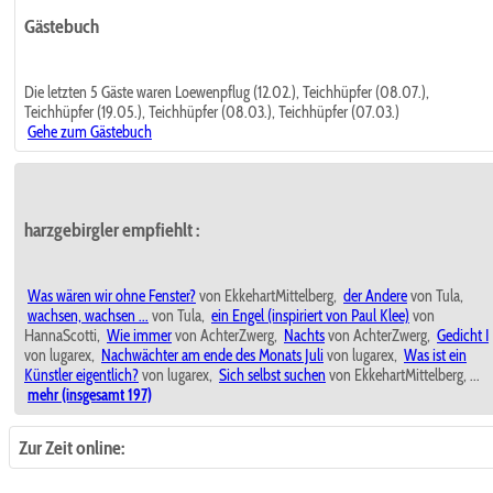
Gästebuch
Die letzten 5 Gäste waren Loewenpflug (12.02.), Teichhüpfer (08.07.),
Teichhüpfer (19.05.), Teichhüpfer (08.03.), Teichhüpfer (07.03.)
Gehe zum Gästebuch
harzgebirgler empfiehlt
:
Was wären wir ohne Fenster?
von EkkehartMittelberg,
der Andere
von Tula,
wachsen, wachsen ...
von Tula,
ein Engel (inspiriert von Paul Klee)
von
HannaScotti,
Wie immer
von AchterZwerg,
Nachts
von AchterZwerg,
Gedicht I
von lugarex,
Nachwächter am ende des Monats Juli
von lugarex,
Was ist ein
Künstler eigentlich?
von lugarex,
Sich selbst suchen
von EkkehartMittelberg, ...
mehr (insgesamt 197)
Zur Zeit online: