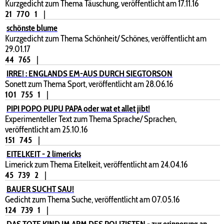
Kurzgedicht zum Thema Täuschung, veröffentlicht am 17.11.16
21
770
1
|
schönste blume
Kurzgedicht zum Thema Schönheit/ Schönes, veröffentlicht am
29.01.17
44
765
|
IRRE! : ENGLANDS EM-AUS DURCH SIEGTORSON
Sonett zum Thema Sport, veröffentlicht am 28.06.16
101
755
1
|
PIPI POPO PUPU PAPA oder wat et allet jibt!
Experimenteller Text zum Thema Sprache/ Sprachen,
veröffentlicht am 25.10.16
151
745
|
EITELKEIT - 2 limericks
Limerick zum Thema Eitelkeit, veröffentlicht am 24.04.16
45
739
2
|
BAUER SUCHT SAU!
Gedicht zum Thema Suche, veröffentlicht am 07.05.16
124
739
1
|
DAS TOTE KIND IM ARM DES POLIZISTEN - zur erinnerung an