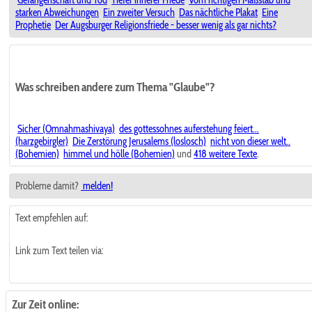
starken Abweichungen
Ein zweiter Versuch
Das nächtliche Plakat
Eine
Prophetie
Der Augsburger Religionsfriede - besser wenig als gar nichts?
Was schreiben andere zum Thema "Glaube"?
Sicher (Omnahmashivaya)
des gottessohnes auferstehung feiert...
(harzgebirgler)
Die Zerstörung Jerusalems (loslosch)
nicht von dieser welt..
(Bohemien)
himmel und hölle (Bohemien)
und
418 weitere Texte
.
Probleme damit?
melden!
Text empfehlen auf:
Link zum Text teilen via:
Zur Zeit online: