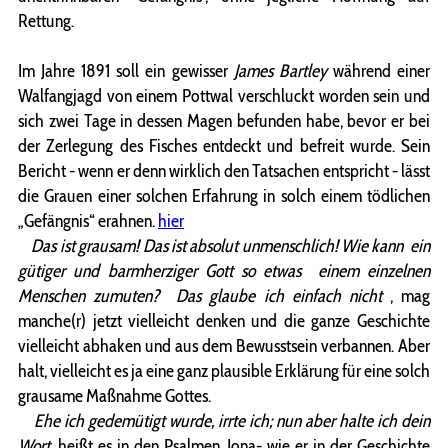
Rettung.
Im Jahre 1891 soll ein gewisser
James Bartley
während einer
Walfangjagd von einem Pottwal verschluckt worden sein und
sich zwei Tage in dessen Magen befunden habe, bevor er bei
der Zerlegung des Fisches entdeckt und befreit wurde. Sein
Bericht - wenn er denn wirklich den Tatsachen entspricht - lässt
die Grauen einer solchen Erfahrung in solch einem tödlichen
„Gefängnis“ erahnen.
hier
Das ist grausam! Das ist absolut unmenschlich! Wie kann ein
gütiger und barmherziger Gott so etwas einem einzelnen
Menschen zumuten? Das glaube ich einfach nicht
, mag
manche(r) jetzt vielleicht denken und die ganze Geschichte
vielleicht abhaken und aus dem Bewusstsein verbannen. Aber
halt, vielleicht es ja eine ganz plausible Erklärung für eine solch
grausame Maßnahme Gottes.
Ehe ich gedemütigt wurde, irrte ich; nun aber halte ich dein
Wort
, heißt es in den Psalmen. Jona- wie er in der Geschichte