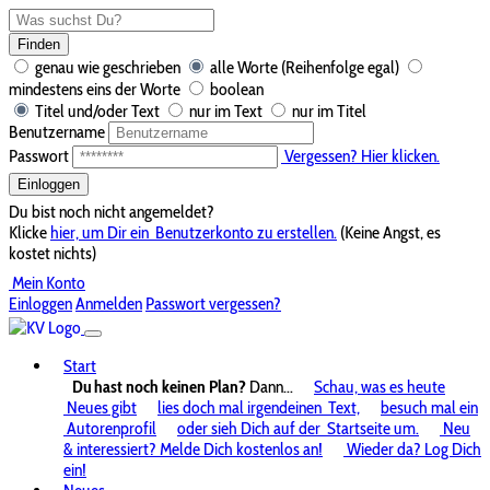
Finden
genau wie geschrieben
alle Worte (Reihenfolge egal)
mindestens eins der Worte
boolean
Titel und/oder Text
nur im Text
nur im Titel
Benutzername
Passwort
Vergessen? Hier klicken.
Einloggen
Du bist noch nicht angemeldet?
Klicke
hier, um Dir ein
Benutzerkonto zu erstellen.
(Keine Angst, es
kostet nichts)
Mein Konto
Einloggen
Anmelden
Passwort vergessen?
Start
Du hast noch keinen Plan?
Dann...
Schau, was es heute
Neues gibt
lies doch mal irgendeinen
Text,
besuch mal ein
Autorenprofil
oder sieh Dich auf der
Startseite um.
Neu
& interessiert? Melde Dich kostenlos an!
Wieder da? Log Dich
ein!