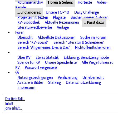
Kolumnenarchiv
Hören & Sehen:
Hörtexte
Video-
Kanäle
... und anderes:
Unsere TOP 10
Daily Challenge
Projekte mit Texten
Plagiate
Bücher unserer Autoren
KV-Bibliothek
Aktuelle Rezensionen
... Passt dazu:
Literaturwettbewerbe
Verlage
Foren
Übersicht
Aktuellste Diskussionen
Suche im Forum
Bereich "KV-Board"
Bereich "Literatur & Schreiberei"
Bereich "Allgemeines, Dies & Das"
Nichtöffentliche Foren
Über KV
Etwas Statistik
Erklärung: Benutzersymbole
Spende für KV
Unsere Spenderliste
Alle Wege führen zu
KV
Passwort vergessen?
§§
Nutzungsbedingungen
Verifizierung
Urheberrecht
Avatare & Bilder
Stalking
Datenschutzerklärung
Impressum
Der tiefe Fall...
Inhalt
Jona erhält...