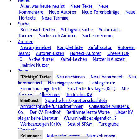
Neues
Alles, was heute
neu ist
Neue
Texte
Neue
Kommentare
Neue
Autoren
Neue
Forenbeiträge
Neue
Hörtexte
Neue
Termine
Suche
Suche nach Texten
Schlagwortsuche
Suche nach
Themen
Suche nach Autoren
Suche im Forum
Autoren
Neu angemeldet
Komplettliste
Zufallsautor
Autoren-
Teams
Autoren-Listen
Hörtext-Autoren
Unsere TOP
10
Aktive Nutzer
Kartei-Leichen
Nutzer in Auszeit
Inaktive Nutzer
Texte
"Richtige" Texte:
Neu erschienen
Neu überarbeitet
Neu
kommentiert
Neu eingesprochen
Lieblingstexte
Fremdsprachige Texte
Kurztexte des Tages (KdT)
Alle
Themen
Alle Genres
Texte über KV
Kunst:
Sprüche für Zigarettenschachteln
klein
Anmachsprüche für Dichter*innen
Chinesische Minister &
Co.
Der KV-Friedhof
Berühmte letzte Worte
Lieber KV
als gar keine Literatur
Warum heißt es eigentlich...?
Werbeanzeigen für KV
Best of SPAM
Fundgrube
"Deutsch"
Kolumnen:
Autorenkolumnen
Teamkolumnen