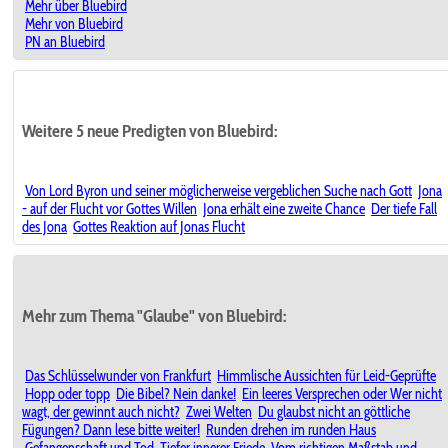
Mehr über Bluebird
Mehr von Bluebird
PN an Bluebird
Weitere 5 neue Predigten von Bluebird:
Von Lord Byron und seiner möglicherweise vergeblichen Suche nach Gott
Jona
- auf der Flucht vor Gottes Willen
Jona erhält eine zweite Chance
Der tiefe Fall
des Jona
Gottes Reaktion auf Jonas Flucht
Mehr zum Thema "Glaube" von Bluebird:
Das Schlüsselwunder von Frankfurt
Himmlische Aussichten für Leid-Geprüfte
Hopp oder topp
Die Bibel? Nein danke!
Ein leeres Versprechen oder Wer nicht
wagt, der gewinnt auch nicht?
Zwei Welten
Du glaubst nicht an göttliche
Fügungen? Dann lese bitte weiter!
Runden drehen im runden Haus
Gefangenschaft und Tod
Tiefer innerer Friede
Vom richtigen Maßstab und