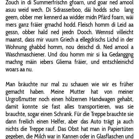
Zouch in di Summerfrischn gfoarn, und goar ned amool
asuu weid wech. Di Sdrasserboo, däi hodds scho lang
geem, obber mer kennerd aa widder midn Pfärd foarn, wäi
mers ganz fräier gmachd hodd. Fleisch homm di Leid aa
gessn, obber hald ned jeedn Dooch. Wennsd villeicht
maanst, dass mir vuurn Griech a ellegdrischs Lichd in der
Wohnung ghabbd homm, nou deischd di. Ned amool a
Waschmaschiener. Und dou homm mir si ka Gedanggng
machng mäin iebers Gliema fräier, und entschleinichd
woars aa nu.
Man bräuchte nur mal zu schauen wie wir es früher
gemacht haben. Meine Mutter hat von meiner
Urgroßmutter noch einen hölzernen Handwagen gehabt,
damit konnte sie fast alles transportieren, was sie
brauchte, sogar einen Schrank. Für die Treppe brauchte sie
dann freilich einen Helfer, aber das Auto trägt ja auch
nichts die Treppe rauf. Das Obst hat man in Papiertüten
gegeben, die Milch war in Kannen oder in Glasflaschen und