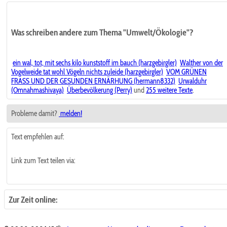
Was schreiben andere zum Thema "Umwelt/Ökologie"?
ein wal, tot, mit sechs kilo kunststoff im bauch (harzgebirgler)
Walther von der
Vogelweide tat wohl Vögeln nichts zuleide (harzgebirgler)
VOM GRÜNEN
FRASS UND DER GESUNDEN ERNÄRHUNG (hermann8332)
Urwalduhr
(Omnahmashivaya)
Überbevölkerung (Perry)
und
255 weitere Texte
.
Probleme damit?
melden!
Text empfehlen auf:
Link zum Text teilen via:
Zur Zeit online: