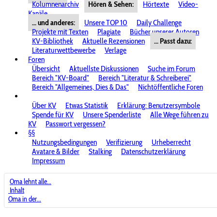
Kolumnenarchiv
Hören & Sehen:
Hörtexte
Video-
Kanäle
... und anderes:
Unsere TOP 10
Daily Challenge
Projekte mit Texten
Plagiate
Bücher unserer Autoren
KV-Bibliothek
Aktuelle Rezensionen
... Passt dazu:
Literaturwettbewerbe
Verlage
Foren
Übersicht
Aktuellste Diskussionen
Suche im Forum
Bereich "KV-Board"
Bereich "Literatur & Schreiberei"
Bereich "Allgemeines, Dies & Das"
Nichtöffentliche Foren
Über KV
Etwas Statistik
Erklärung: Benutzersymbole
Spende für KV
Unsere Spenderliste
Alle Wege führen zu
KV
Passwort vergessen?
§§
Nutzungsbedingungen
Verifizierung
Urheberrecht
Avatare & Bilder
Stalking
Datenschutzerklärung
Impressum
Oma lehnt alle...
Inhalt
Oma in der...