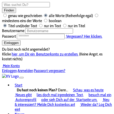
Finden
genau wie geschrieben
alle Worte (Reihenfolge egal)
mindestens eins der Worte
boolean
Titel und/oder Text
nur im Text
nur im Titel
Benutzername
Passwort
Vergessen? Hier klicken.
Einloggen
Du bist noch nicht angemeldet?
Klicke
hier, um Dir ein
Benutzerkonto zu erstellen.
(Keine Angst, es
kostet nichts)
Mein Konto
Einloggen
Anmelden
Passwort vergessen?
Start
Du hast noch keinen Plan?
Dann...
Schau, was es heute
Neues gibt
lies doch mal irgendeinen
Text,
besuch mal ein
Autorenprofil
oder sieh Dich auf der
Startseite um.
Neu
& interessiert? Melde Dich kostenlos an!
Wieder da? Log Dich
ein!