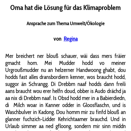
Oma hat die Lösung für das Klimaproblem
Ansprache zum Thema Umwelt/Ökologie
von
Regina
Mer breichert ner blouß schauer, wäi dass mers fräier
gmacht hom. Mei Mudder hodd vo meiner
Urgroußmudder nu an helzerner Handwoong ghabt, dou
hodds fast alles dransbordiern kenner, wos braucht hodd,
suggor än Schrangg. Di Drebbm naaf hodds dann freili
aans braucht wou erer helfn doud, obber is Audo drächd ja
aa nix di Drebbm naaf. Is Obsd hodd mer in a Babierdiedn,
di Milch woar in Kanner odder in Gloosflaschn, und is
Waschbulver in Kadong. Dou homm mir zu finfd blouß an
glanner fuchzich-Lidder Kehrichtaamer brauchd. Und in
Urlaub simmer aa ned gfloong, sondern mir sinn middn