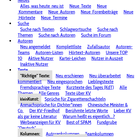
Neues
Alles, was heute
neu ist
Neue
Texte
Neue
Kommentare
Neue
Autoren
Neue
Forenbeiträge
Neue
Hörtexte
Neue
Termine
Suche
Suche nach Texten
Schlagwortsuche
Suche nach
Themen
Suche nach Autoren
Suche im Forum
Autoren
Neu angemeldet
Komplettliste
Zufallsautor
Autoren-
Teams
Autoren-Listen
Hörtext-Autoren
Unsere TOP
10
Aktive Nutzer
Kartei-Leichen
Nutzer in Auszeit
Inaktive Nutzer
Texte
"Richtige" Texte:
Neu erschienen
Neu überarbeitet
Neu
kommentiert
Neu eingesprochen
Lieblingstexte
Fremdsprachige Texte
Kurztexte des Tages (KdT)
Alle
Themen
Alle Genres
Texte über KV
Kunst:
Sprüche für Zigarettenschachteln
klein
Anmachsprüche für Dichter*innen
Chinesische Minister &
Co.
Der KV-Friedhof
Berühmte letzte Worte
Lieber KV
als gar keine Literatur
Warum heißt es eigentlich...?
Werbeanzeigen für KV
Best of SPAM
Fundgrube
"Deutsch"
Kolumnen:
Autorenkolumnen
Teamkolumnen