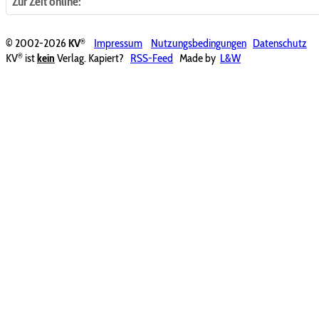
Zur Zeit online:
®
© 2002-2026
KV
Impressum
Nutzungsbedingungen
Datenschutz
®
KV
ist
kein
Verlag. Kapiert?
RSS-Feed
Made by
L&W