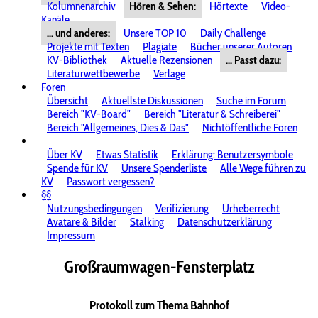
Kolumnenarchiv
Hören & Sehen:
Hörtexte
Video-
Kanäle
... und anderes:
Unsere TOP 10
Daily Challenge
Projekte mit Texten
Plagiate
Bücher unserer Autoren
KV-Bibliothek
Aktuelle Rezensionen
... Passt dazu:
Literaturwettbewerbe
Verlage
Foren
Übersicht
Aktuellste Diskussionen
Suche im Forum
Bereich "KV-Board"
Bereich "Literatur & Schreiberei"
Bereich "Allgemeines, Dies & Das"
Nichtöffentliche Foren
Über KV
Etwas Statistik
Erklärung: Benutzersymbole
Spende für KV
Unsere Spenderliste
Alle Wege führen zu
KV
Passwort vergessen?
§§
Nutzungsbedingungen
Verifizierung
Urheberrecht
Avatare & Bilder
Stalking
Datenschutzerklärung
Impressum
Großraumwagen-Fensterplatz
Protokoll zum Thema Bahnhof