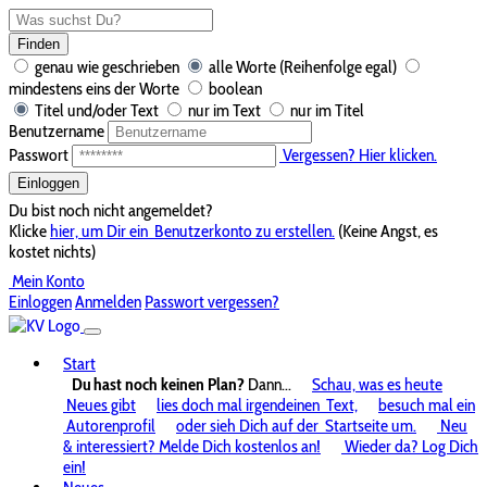
Finden
genau wie geschrieben
alle Worte (Reihenfolge egal)
mindestens eins der Worte
boolean
Titel und/oder Text
nur im Text
nur im Titel
Benutzername
Passwort
Vergessen? Hier klicken.
Einloggen
Du bist noch nicht angemeldet?
Klicke
hier, um Dir ein
Benutzerkonto zu erstellen.
(Keine Angst, es
kostet nichts)
Mein Konto
Einloggen
Anmelden
Passwort vergessen?
Start
Du hast noch keinen Plan?
Dann...
Schau, was es heute
Neues gibt
lies doch mal irgendeinen
Text,
besuch mal ein
Autorenprofil
oder sieh Dich auf der
Startseite um.
Neu
& interessiert? Melde Dich kostenlos an!
Wieder da? Log Dich
ein!