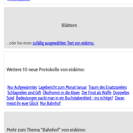
Blättern
...oder lies einen
zufällig ausgewählten
Text von eiskimo.
Weitere 10 neue Protokolle von eiskimo:
Nur Aufgewärmtes
Lagebericht zum Monat Januar
Traum des Ersatzspielers
Schlagzeilen sind Gift
Ökofromm in die Alpen
Der Frost als Waffe
Doppeltes
Spiel
Bedeutungen packt man in ein Buchstabenkleid - ins richtige?
Daran
messt ihr euer Glück
Nur Bahnhof
Mehr zum Thema "Bahnhof" von eiskimo: