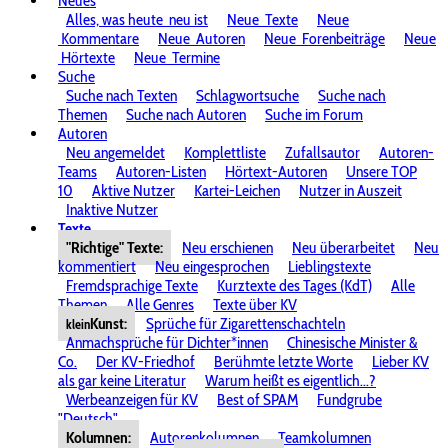
Neues
Alles, was heute
neu ist
Neue
Texte
Neue
Kommentare
Neue
Autoren
Neue
Forenbeiträge
Neue
Hörtexte
Neue
Termine
Suche
Suche nach Texten
Schlagwortsuche
Suche nach
Themen
Suche nach Autoren
Suche im Forum
Autoren
Neu angemeldet
Komplettliste
Zufallsautor
Autoren-
Teams
Autoren-Listen
Hörtext-Autoren
Unsere TOP
10
Aktive Nutzer
Kartei-Leichen
Nutzer in Auszeit
Inaktive Nutzer
Texte
"Richtige" Texte:
Neu erschienen
Neu überarbeitet
Neu
kommentiert
Neu eingesprochen
Lieblingstexte
Fremdsprachige Texte
Kurztexte des Tages (KdT)
Alle
Themen
Alle Genres
Texte über KV
Kunst:
Sprüche für Zigarettenschachteln
klein
Anmachsprüche für Dichter*innen
Chinesische Minister &
Co.
Der KV-Friedhof
Berühmte letzte Worte
Lieber KV
als gar keine Literatur
Warum heißt es eigentlich...?
Werbeanzeigen für KV
Best of SPAM
Fundgrube
"Deutsch"
Kolumnen:
Autorenkolumnen
Teamkolumnen