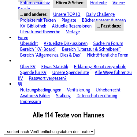
Kolumnenarchiv
Hören & Sehen:
Hörtexte
Video-
Kanäle
... und anderes:
Unsere TOP 10
Daily Challenge
Projekte mit Texten
Plagiate
Bücher unserer Autoren
KV-Bibliothek
Aktuelle Rezensionen
... Passt dazu:
Literaturwettbewerbe
Verlage
Foren
Übersicht
Aktuellste Diskussionen
Suche im Forum
Bereich "KV-Board"
Bereich "Literatur & Schreiberei"
Bereich "Allgemeines, Dies & Das"
Nichtöffentliche Foren
Über KV
Etwas Statistik
Erklärung: Benutzersymbole
Spende für KV
Unsere Spenderliste
Alle Wege führen zu
KV
Passwort vergessen?
§§
Nutzungsbedingungen
Verifizierung
Urheberrecht
Avatare & Bilder
Stalking
Datenschutzerklärung
Impressum
Alle 114 Texte von Hannes