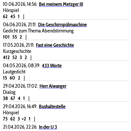
10.06.2026, 14:56:
Bei meinem Metzger III
Hörspiel
62
45
1
|
06.06.2026, 21:11:
Die Geschirrspülmaschine
Gedicht zum Thema Abendstimmung
101
55
2
|
17.05.2026, 21:11:
Fast eine Geschichte
Kurzgeschichte
412
52
3
2
|
04.05.2026, 08:39:
433 Worte
Lautgedicht
15
60
2
|
29.04.2026, 17:02:
Herr Aiwanger
Dialog
38
67
4
1
|
29.04.2026, 16:49:
Bushaltestelle
Hörspiel
75
62
3
+2
1
|
21.04.2026, 22:26:
In der U 3