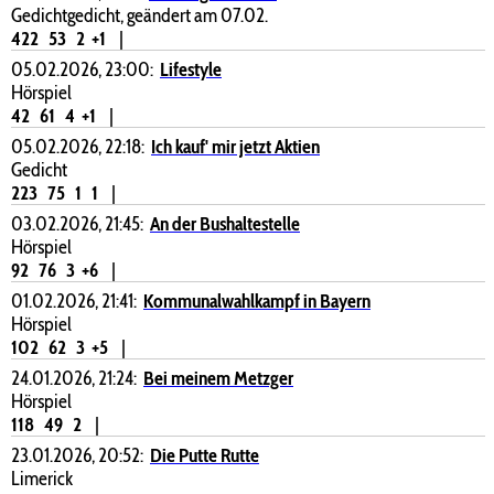
Gedichtgedicht, geändert am 07.02.
422
53
2
+1
|
05.02.2026, 23:00:
Lifestyle
Hörspiel
42
61
4
+1
|
05.02.2026, 22:18:
Ich kauf' mir jetzt Aktien
Gedicht
223
75
1
1
|
03.02.2026, 21:45:
An der Bushaltestelle
Hörspiel
92
76
3
+6
|
01.02.2026, 21:41:
Kommunalwahlkampf in Bayern
Hörspiel
102
62
3
+5
|
24.01.2026, 21:24:
Bei meinem Metzger
Hörspiel
118
49
2
|
23.01.2026, 20:52:
Die Putte Rutte
Limerick