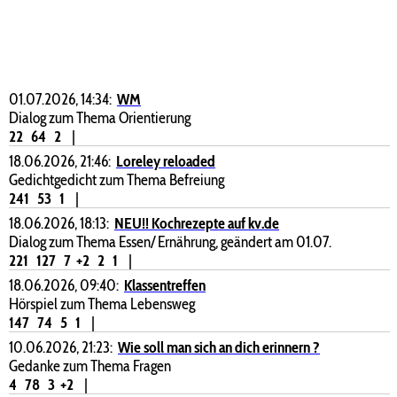
01.07.2026, 14:34:
WM
Dialog zum Thema Orientierung
22
64
2
|
18.06.2026, 21:46:
Loreley reloaded
Gedichtgedicht zum Thema Befreiung
241
53
1
|
18.06.2026, 18:13:
NEU!! Kochrezepte auf kv.de
Dialog zum Thema Essen/ Ernährung, geändert am 01.07.
221
127
7
+2
2
1
|
18.06.2026, 09:40:
Klassentreffen
Hörspiel zum Thema Lebensweg
147
74
5
1
|
10.06.2026, 21:23:
Wie soll man sich an dich erinnern ?
Gedanke zum Thema Fragen
4
78
3
+2
|