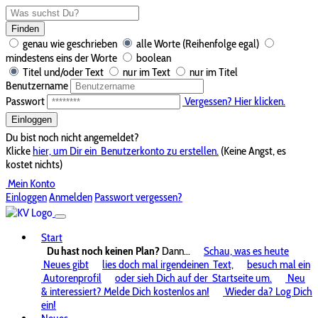
Finden
genau wie geschrieben
alle Worte (Reihenfolge egal)
mindestens eins der Worte
boolean
Titel und/oder Text
nur im Text
nur im Titel
Benutzername
Passwort
Vergessen? Hier klicken.
Einloggen
Du bist noch nicht angemeldet?
Klicke
hier, um Dir ein
Benutzerkonto zu erstellen.
(Keine Angst, es
kostet nichts)
Mein Konto
Einloggen
Anmelden
Passwort vergessen?
Start
Du hast noch keinen Plan?
Dann...
Schau, was es heute
Neues gibt
lies doch mal irgendeinen
Text,
besuch mal ein
Autorenprofil
oder sieh Dich auf der
Startseite um.
Neu
& interessiert? Melde Dich kostenlos an!
Wieder da? Log Dich
ein!