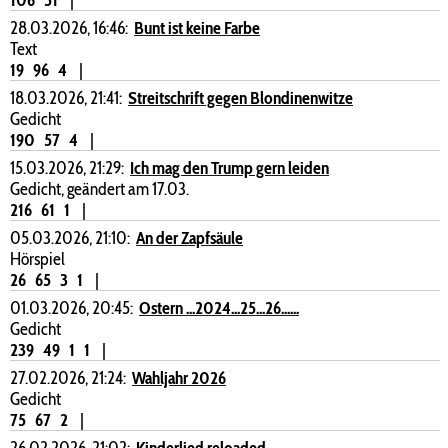
28.03.2026, 16:46:
Bunt ist keine Farbe
Text
19
96
4
|
18.03.2026, 21:41:
Streitschrift gegen Blondinenwitze
Gedicht
190
57
4
|
15.03.2026, 21:29:
Ich mag den Trump gern leiden
Gedicht, geändert am 17.03.
216
61
1
|
05.03.2026, 21:10:
An der Zapfsäule
Hörspiel
26
65
3
1
|
01.03.2026, 20:45:
Ostern ...2024...25...26......
Gedicht
239
49
1
1
|
27.02.2026, 21:24:
Wahljahr 2026
Gedicht
75
67
2
|
26.02.2026, 21:02:
Kinderlied reloaded