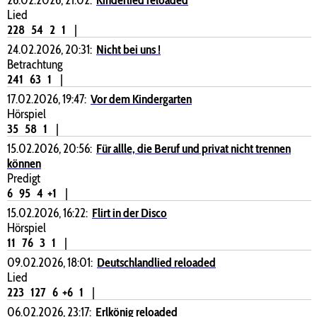
Lied
228
54
2
1
|
24.02.2026, 20:31:
Nicht bei uns !
Betrachtung
241
63
1
|
17.02.2026, 19:47:
Vor dem Kindergarten
Hörspiel
35
58
1
|
15.02.2026, 20:56:
Für allle, die Beruf und privat nicht trennen
können
Predigt
6
95
4
+1
|
15.02.2026, 16:22:
Flirt in der Disco
Hörspiel
11
76
3
1
|
09.02.2026, 18:01:
Deutschlandlied reloaded
Lied
223
127
6
+6
1
|
06.02.2026, 23:17:
Erlkönig reloaded