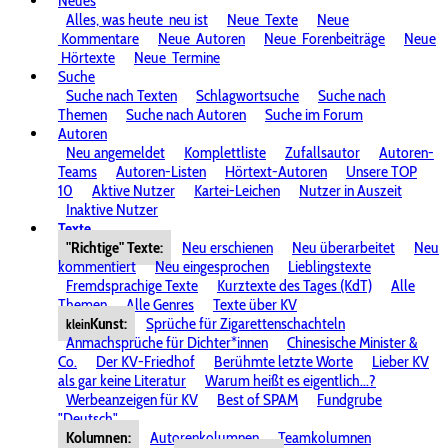
Neues
Alles, was heute
neu ist
Neue
Texte
Neue
Kommentare
Neue
Autoren
Neue
Forenbeiträge
Neue
Hörtexte
Neue
Termine
Suche
Suche nach Texten
Schlagwortsuche
Suche nach
Themen
Suche nach Autoren
Suche im Forum
Autoren
Neu angemeldet
Komplettliste
Zufallsautor
Autoren-
Teams
Autoren-Listen
Hörtext-Autoren
Unsere TOP
10
Aktive Nutzer
Kartei-Leichen
Nutzer in Auszeit
Inaktive Nutzer
Texte
"Richtige" Texte:
Neu erschienen
Neu überarbeitet
Neu
kommentiert
Neu eingesprochen
Lieblingstexte
Fremdsprachige Texte
Kurztexte des Tages (KdT)
Alle
Themen
Alle Genres
Texte über KV
Kunst:
Sprüche für Zigarettenschachteln
klein
Anmachsprüche für Dichter*innen
Chinesische Minister &
Co.
Der KV-Friedhof
Berühmte letzte Worte
Lieber KV
als gar keine Literatur
Warum heißt es eigentlich...?
Werbeanzeigen für KV
Best of SPAM
Fundgrube
"Deutsch"
Kolumnen:
Autorenkolumnen
Teamkolumnen