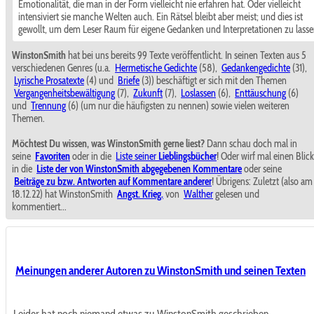
Emotionalität, die man in der Form vielleicht nie erfahren hat. Oder vielleicht
intensiviert sie manche Welten auch. Ein Rätsel bleibt aber meist; und dies ist
gewollt, um dem Leser Raum für eigene Gedanken und Interpretationen zu lasse
WinstonSmith
hat bei uns bereits 99 Texte veröffentlicht. In seinen Texten aus 5
verschiedenen Genres (u.a.
Hermetische Gedichte
(58),
Gedankengedichte
(31),
Lyrische Prosatexte
(4) und
Briefe
(3)) beschäftigt er sich mit den Themen
Vergangenheitsbewältigung
(7),
Zukunft
(7),
Loslassen
(6),
Enttäuschung
(6)
und
Trennung
(6) (um nur die häufigsten zu nennen) sowie vielen weiteren
Themen.
Möchtest Du wissen, was WinstonSmith gerne liest?
Dann schau doch mal in
seine
Favoriten
oder in die
Liste seiner
Lieblingsbücher
! Oder wirf mal einen Blick
in die
Liste der von WinstonSmith abgegebenen Kommentare
oder seine
Beiträge zu bzw. Antworten auf Kommentare anderer
! Übrigens: Zuletzt (also am
18.12.22) hat WinstonSmith
Angst. Krieg.
von
Walther
gelesen und
kommentiert...
Meinungen anderer Autoren zu WinstonSmith und seinen Texten
Leider hat noch niemand etwas zu WinstonSmith geschrieben.