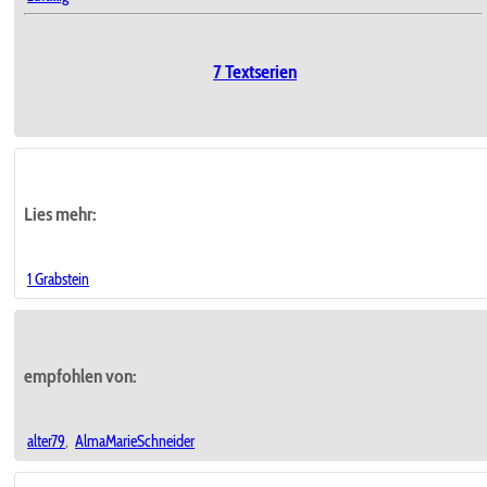
7 Textserien
Lies mehr:
1 Grabstein
empfohlen von:
alter79
,
AlmaMarieSchneider