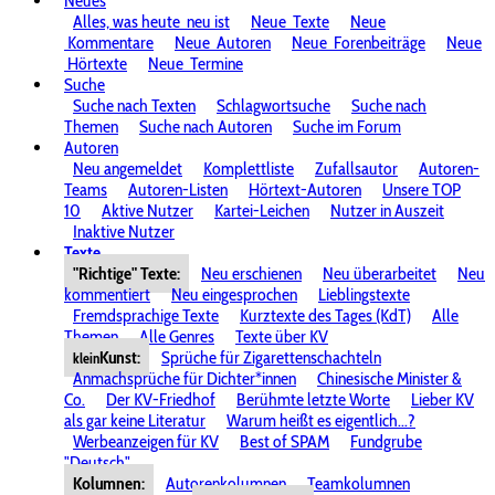
Neues
Alles, was heute
neu ist
Neue
Texte
Neue
Kommentare
Neue
Autoren
Neue
Forenbeiträge
Neue
Hörtexte
Neue
Termine
Suche
Suche nach Texten
Schlagwortsuche
Suche nach
Themen
Suche nach Autoren
Suche im Forum
Autoren
Neu angemeldet
Komplettliste
Zufallsautor
Autoren-
Teams
Autoren-Listen
Hörtext-Autoren
Unsere TOP
10
Aktive Nutzer
Kartei-Leichen
Nutzer in Auszeit
Inaktive Nutzer
Texte
"Richtige" Texte:
Neu erschienen
Neu überarbeitet
Neu
kommentiert
Neu eingesprochen
Lieblingstexte
Fremdsprachige Texte
Kurztexte des Tages (KdT)
Alle
Themen
Alle Genres
Texte über KV
Kunst:
Sprüche für Zigarettenschachteln
klein
Anmachsprüche für Dichter*innen
Chinesische Minister &
Co.
Der KV-Friedhof
Berühmte letzte Worte
Lieber KV
als gar keine Literatur
Warum heißt es eigentlich...?
Werbeanzeigen für KV
Best of SPAM
Fundgrube
"Deutsch"
Kolumnen:
Autorenkolumnen
Teamkolumnen