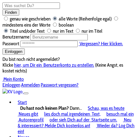
Finden
genau wie geschrieben
alle Worte (Reihenfolge egal)
mindestens eins der Worte
boolean
Titel und/oder Text
nur im Text
nur im Titel
Benutzername
Passwort
Vergessen? Hier klicken.
Einloggen
Du bist noch nicht angemeldet?
Klicke
hier, um Dir ein
Benutzerkonto zu erstellen.
(Keine Angst, es
kostet nichts)
Mein Konto
Einloggen
Anmelden
Passwort vergessen?
Start
Du hast noch keinen Plan?
Dann...
Schau, was es heute
Neues gibt
lies doch mal irgendeinen
Text,
besuch mal ein
Autorenprofil
oder sieh Dich auf der
Startseite um.
Neu
& interessiert? Melde Dich kostenlos an!
Wieder da? Log Dich
ein!