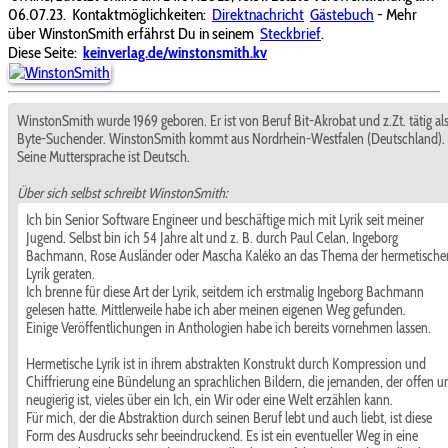
06.07.23.
Kontaktmöglichkeiten:
Direktnachricht
Gästebuch
- Mehr
über WinstonSmith erfährst Du in seinem
Steckbrief
.
Diese Seite:
keinverlag.de/winstonsmith.kv
WinstonSmith wurde 1969 geboren. Er ist von Beruf Bit-Akrobat und z.Zt. tätig al
Byte-Suchender. WinstonSmith kommt aus Nordrhein-Westfalen (Deutschland).
Seine Muttersprache ist Deutsch.
Über sich selbst schreibt WinstonSmith:
Ich bin Senior Software Engineer und beschäftige mich mit Lyrik seit meiner
Jugend. Selbst bin ich 54 Jahre alt und z. B. durch Paul Celan, Ingeborg
Bachmann, Rose Ausländer oder Mascha Kaléko an das Thema der hermetische
Lyrik geraten.
Ich brenne für diese Art der Lyrik, seitdem ich erstmalig Ingeborg Bachmann
gelesen hatte. Mittlerweile habe ich aber meinen eigenen Weg gefunden.
Einige Veröffentlichungen in Anthologien habe ich bereits vornehmen lassen.
Hermetische Lyrik ist in ihrem abstrakten Konstrukt durch Kompression und
Chiffrierung eine Bündelung an sprachlichen Bildern, die jemanden, der offen u
neugierig ist, vieles über ein Ich, ein Wir oder eine Welt erzählen kann.
Für mich, der die Abstraktion durch seinen Beruf lebt und auch liebt, ist diese
Form des Ausdrucks sehr beeindruckend. Es ist ein eventueller Weg in eine