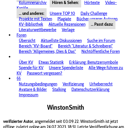
Kolumnenarchiv
Hören & Sehen:
Hörtexte
Video-
Kanäle
... und anderes:
Unsere TOP 10
Daily Challenge
Projekte mit Texten
Plagiate
Bücher unserer Autoren
KV-Bibliothek
Aktuelle Rezensionen
... Passt dazu:
Literaturwettbewerbe
Verlage
Foren
Übersicht
Aktuellste Diskussionen
Suche im Forum
Bereich "KV-Board"
Bereich "Literatur & Schreiberei"
Bereich "Allgemeines, Dies & Das"
Nichtöffentliche Foren
Über KV
Etwas Statistik
Erklärung: Benutzersymbole
Spende für KV
Unsere Spenderliste
Alle Wege führen zu
KV
Passwort vergessen?
§§
Nutzungsbedingungen
Verifizierung
Urheberrecht
Avatare & Bilder
Stalking
Datenschutzerklärung
Impressum
WinstonSmith
verifizierter Autor
, angemeldet seit 03.09.22. WinstonSmith ist jetzt
offline; zuletzt online am 24.07.2023, 18:51. Letzte Veröffentlichung am