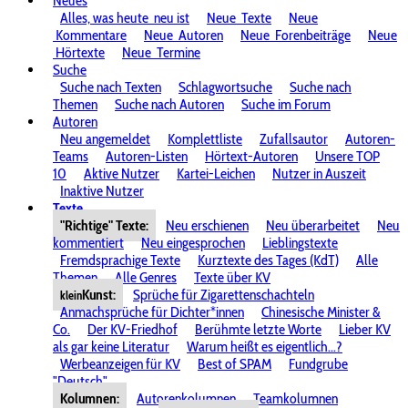
Neues
Alles, was heute
neu ist
Neue
Texte
Neue
Kommentare
Neue
Autoren
Neue
Forenbeiträge
Neue
Hörtexte
Neue
Termine
Suche
Suche nach Texten
Schlagwortsuche
Suche nach
Themen
Suche nach Autoren
Suche im Forum
Autoren
Neu angemeldet
Komplettliste
Zufallsautor
Autoren-
Teams
Autoren-Listen
Hörtext-Autoren
Unsere TOP
10
Aktive Nutzer
Kartei-Leichen
Nutzer in Auszeit
Inaktive Nutzer
Texte
"Richtige" Texte:
Neu erschienen
Neu überarbeitet
Neu
kommentiert
Neu eingesprochen
Lieblingstexte
Fremdsprachige Texte
Kurztexte des Tages (KdT)
Alle
Themen
Alle Genres
Texte über KV
Kunst:
Sprüche für Zigarettenschachteln
klein
Anmachsprüche für Dichter*innen
Chinesische Minister &
Co.
Der KV-Friedhof
Berühmte letzte Worte
Lieber KV
als gar keine Literatur
Warum heißt es eigentlich...?
Werbeanzeigen für KV
Best of SPAM
Fundgrube
"Deutsch"
Kolumnen:
Autorenkolumnen
Teamkolumnen