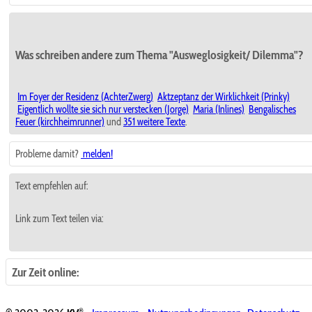
Was schreiben andere zum Thema "Ausweglosigkeit/ Dilemma"?
Im Foyer der Residenz (AchterZwerg)
Aktzeptanz der Wirklichkeit (Prinky)
Eigentlich wollte sie sich nur verstecken (Jorge)
Maria (Inlines)
Bengalisches
Feuer (kirchheimrunner)
und
351 weitere Texte
.
Probleme damit?
melden!
Text empfehlen auf:
Link zum Text teilen via:
Zur Zeit online:
®