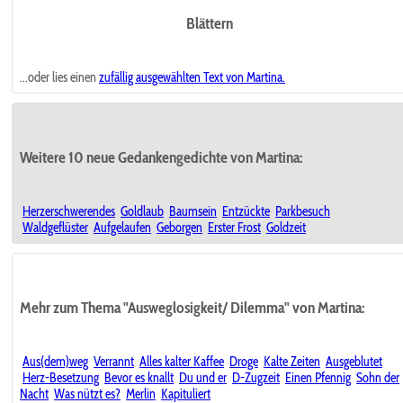
Blättern
...oder lies einen
zufällig ausgewählten
Text von Martina.
Weitere 10 neue Gedankengedichte von Martina:
Herzerschwerendes
Goldlaub
Baumsein
Entzückte
Parkbesuch
Waldgeflüster
Aufgelaufen
Geborgen
Erster Frost
Goldzeit
Mehr zum Thema "Ausweglosigkeit/ Dilemma" von Martina:
Aus(dem)weg
Verrannt
Alles kalter Kaffee
Droge
Kalte Zeiten
Ausgeblutet
Herz-Besetzung
Bevor es knallt
Du und er
D-Zugzeit
Einen Pfennig
Sohn der
Nacht
Was nützt es?
Merlin
Kapituliert