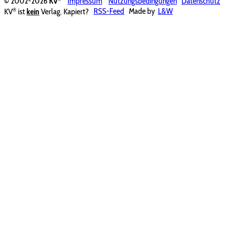
© 2002-2026
KV
Impressum
Nutzungsbedingungen
Datenschutz
®
KV
ist
kein
Verlag. Kapiert?
RSS-Feed
Made by
L&W