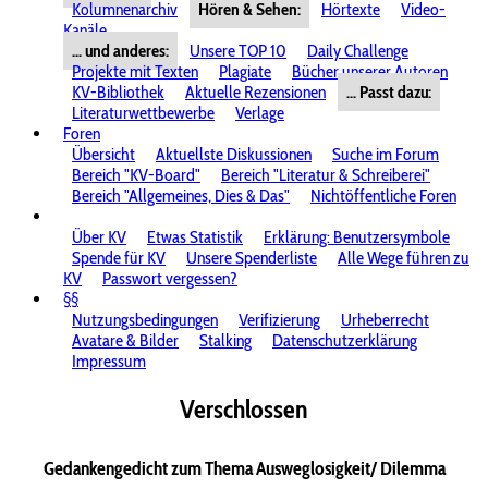
Kolumnenarchiv
Hören & Sehen:
Hörtexte
Video-
Kanäle
... und anderes:
Unsere TOP 10
Daily Challenge
Projekte mit Texten
Plagiate
Bücher unserer Autoren
KV-Bibliothek
Aktuelle Rezensionen
... Passt dazu:
Literaturwettbewerbe
Verlage
Foren
Übersicht
Aktuellste Diskussionen
Suche im Forum
Bereich "KV-Board"
Bereich "Literatur & Schreiberei"
Bereich "Allgemeines, Dies & Das"
Nichtöffentliche Foren
Über KV
Etwas Statistik
Erklärung: Benutzersymbole
Spende für KV
Unsere Spenderliste
Alle Wege führen zu
KV
Passwort vergessen?
§§
Nutzungsbedingungen
Verifizierung
Urheberrecht
Avatare & Bilder
Stalking
Datenschutzerklärung
Impressum
Verschlossen
Gedankengedicht zum Thema Ausweglosigkeit/ Dilemma