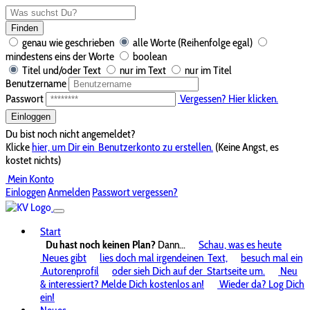
Finden
genau wie geschrieben
alle Worte (Reihenfolge egal)
mindestens eins der Worte
boolean
Titel und/oder Text
nur im Text
nur im Titel
Benutzername
Passwort
Vergessen? Hier klicken.
Einloggen
Du bist noch nicht angemeldet?
Klicke
hier, um Dir ein
Benutzerkonto zu erstellen.
(Keine Angst, es
kostet nichts)
Mein Konto
Einloggen
Anmelden
Passwort vergessen?
Start
Du hast noch keinen Plan?
Dann...
Schau, was es heute
Neues gibt
lies doch mal irgendeinen
Text,
besuch mal ein
Autorenprofil
oder sieh Dich auf der
Startseite um.
Neu
& interessiert? Melde Dich kostenlos an!
Wieder da? Log Dich
ein!