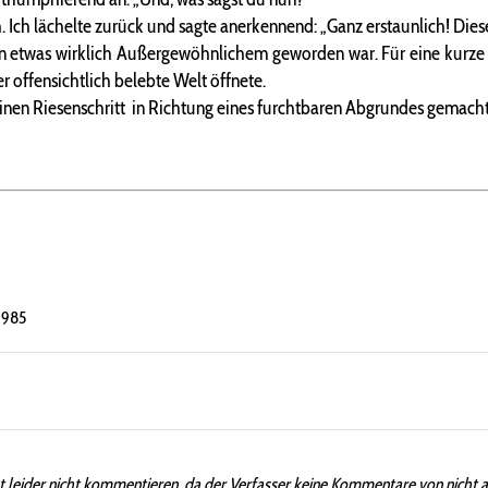
. Ich lächelte zurück und sagte anerkennend: „Ganz erstaunlich! Dies
n etwas wirklich
Außergewöhnlichem
geworden war. Für eine kurze 
r offensichtlich belebte Welt öffnete.
inen Riesenschritt in Richtung eines furchtbaren Abgrundes gemacht
1985
t leider nicht kommentieren, da der Verfasser keine Kommentare von nicht 