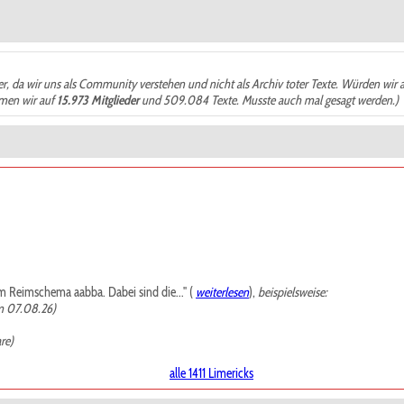
der, da wir uns als Community verstehen und nicht als Archiv toter Texte. Würden wir 
ämen wir auf
15.973 Mitglieder
und 509.084 Texte. Musste auch mal gesagt werden.)
m Reimschema aabba. Dabei sind die..." (
weiterlesen
),
beispielsweise:
m 07.08.26)
re)
alle 1411 Limericks