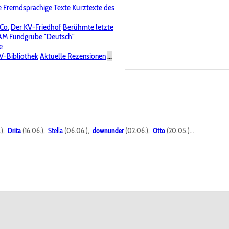
e
Fremdsprachige Texte
Kurztexte des
Nichtöffentliche Foren
 Co.
Der KV-Friedhof
Berühmte letzte
PAM
Fundgrube "Deutsch"
e
V-Bibliothek
Aktuelle Rezensionen
...
.),
Drita
(16.06.),
Stella
(06.06.),
downunder
(02.06.),
Otto
(20.05.)...