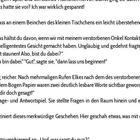
 hatte sie vor? Ich war wirklich gespannt!
ss an einem Beinchen des kleinen Tischchens ein leicht überstehend
“Was hältst du davon, wenn wir mit meinem verstorbenen Onkel Konta
lligentestes Gesicht gemacht haben. Ungläubig und gedehnt fragt
st staunen! Also, bist du dabei?“
bin dabei." "Gut", sagte sie, "dann lass uns beginnen!“
 reicher. Nach mehrmaligen Rufen Elkes nach dem des verstorbenen O
em Bogen Papier waren zwei deutlich lesbare Worte sichtbar gewor
 dir doch gesagt!“
ge- und Antwortspiel. Sie stellte Fragen in den Raum hinein und es
sziniert dieses merkwürdige Geschehen. Hier geschah etwas, was mit
h triumphierend an: „Und, was sagst du nun?“