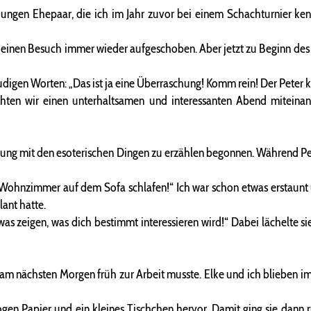
m jungen Ehepaar, die ich im Jahr zuvor bei einem Schachturnier 
ch einen Besuch immer wieder aufgeschoben. Aber jetzt zu Beginn des
udigen Worten: „Das ist ja eine Überraschung! Komm rein! Der Peter
achten wir einen unterhaltsamen und interessanten Abend miteinan
g mit den esoterischen Dingen zu erzählen begonnen. Während Peter 
 Wohnzimmer auf dem Sofa schlafen!“ Ich war schon etwas erstaunt u
ant hatte.
was zeigen, was dich bestimmt interessieren wird!“ Dabei lächelte s
 am nächsten Morgen früh zur Arbeit musste. Elke und ich blieben 
n Papier und ein kleines Tischchen hervor. Damit ging sie dann rü