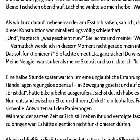
kleine Tischchen oben drauf. Lächelnd winkte sie mich herbei. Was
Als wir kurz darauf nebeneinander am Esstisch saßen, sah ich, da
dieser Konstruktion war mir allerdings völlig schleierhaft.
„Und“, fragte ich, „was geschieht nun?“ Sie lachte und meinte: 
Vermutlich werde ich in diesem Moment nicht gerade mein inte
Das soll funktionieren?“ Sie lachte erneut: „Ja, ganz sicher! Du wir
Meine Neugier war stärker als meine Skepsis und so nickte ich: "Ich 
Eine halbe Stunde später war ich um eine unglaubliche Erfahrung
Hände lagen regungslos obenauf - in Bewegung gesetzt und auf d
„Er ist da!“, hatte Elke jubelnd ausgerufen. „Siehst du, ich habe es
Nun entstand zwischen Elke und ihrem „Onkel“ ein lebhaftes Fra
sinnvolle Antworten auf den Papierbogen.
Während der ganzen Zeit saß ich still neben ihr und verfolgte fa
zu bringen war. Es hätte eigentlich nicht funktionieren dürfen.
Als wir schließlich die Sitzung beendet hatten , lächelte Elke mic