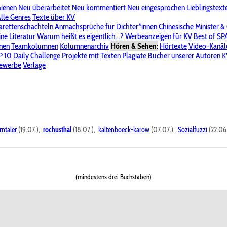
hienen
Neu überarbeitet
Neu kommentiert
Neu eingesprochen
Lieblingstext
-Board"
lle Genres
Bereich "Literatur & Schreiberei"
Texte über KV
Bereich "Allgemeines, Dies & Das"
arettenschachteln
Anmachsprüche für Dichter*innen
Chinesische Minister &
ine Literatur
 KV
Unsere Spenderliste
Warum heißt es eigentlich...?
Alle Wege führen zu KV
Werbeanzeigen für KV
Passwort vergessen?
Best of S
nen
Teamkolumnen
Kolumnenarchiv
Hören & Sehen:
Hörtexte
Video-Kanäl
er
P 10
Stalking
Daily Challenge
Datenschutzerklärung
Projekte mit Texten
Impressum
Plagiate
Bücher unserer Autoren
K
bewerbe
Verlage
rntaler
(19.07.),
rochusthal
(18.07.),
kaltenboeck-karow
(07.07.),
Sozialfuzzi
(22.06
(mindestens drei Buchstaben)