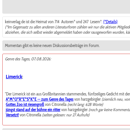
keinverlag.de ist die Heimat von 714
Autoren* und 247
Lesern*.
(*Details)
(*Im Gegensatz zu allen anderen Literaturforen zählen wir nur die aktiven Mitglie
abziehen, die sich selbst wieder abgemeldet haben oder rausgeworfen wurden, k
Momentan gibt es keine neuen Diskussionsbeiträge im Forum.
Genre des Tages, 07.08.2026:
Limerick
:
"Der Limerick ist ein aus Großbritannien stammendes, fünfzeiliges Gedicht mit de
A*M*O*R*E*S*K*E -- zum Genre des Tages
von harzgebirgler
(ziemlich neu, vo
Gottes Zoo ist riesengroß
von Citronella
(recht lang: 628 Worte)
jüngst stand auf der bühne ein ritter
von harzgebirgler
(noch gar keine Kommenta
Versetzt!
von Citronella
(selten gelesen: nur 27 Aufrufe)