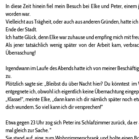
In diese Zeit hinein fiel mein Besuch bei Elke und Peter, eine
worden war.
Vielleicht aus Trägheit, oder auch aus anderen Gründen, hatte i
Ende der Stadt.
Ich hatte Glück, denn Elke war zuhause und empfing mich mit fre
Als jener tatsächlich wenig später von der Arbeit kam, verbr
Überraschung!
Irgendwann im Laufe des Abends hatte ich von meiner Beschäftigun
zu.
Plötzlich sagte sie: „Bleibst du über Nacht hier? Du könntest im
entgegnete ich, obwohl ich eigentlich keine Übernachtung eingepl
„Klasse!“, meinte Elke, „dann kann ich dir nämlich später noch et
dich wundern. So viel kann ich dir versprechen!"
Etwa gegen 23 Uhr zog sich Peter ins Schlafzimmer zurück, da er
mal gleich zur Sache. "
Sie stand auf, ging zum Wohnzimmerschrank und holte einen Boge