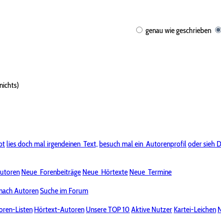
genau wie geschrieben
nichts)
bt
lies doch mal irgendeinen
Text,
besuch mal ein
Autorenprofil
oder sieh D
utoren
Neue
Forenbeiträge
Neue
Hörtexte
Neue
Termine
nach Autoren
Suche im Forum
oren-Listen
Hörtext-Autoren
Unsere TOP 10
Aktive Nutzer
Kartei-Leichen
N