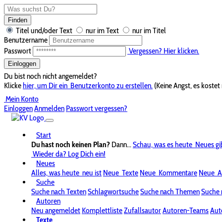
Finden
Titel und/oder Text
nur im Text
nur im Titel
Benutzername
Passwort
Vergessen? Hier klicken.
Einloggen
Du bist noch nicht angemeldet?
Klicke
hier, um Dir ein
Benutzerkonto zu erstellen.
(Keine Angst, es kostet 
Mein Konto
Einloggen
Anmelden
Passwort vergessen?
Start
Du hast noch keinen Plan?
Dann...
Schau, was es heute
Neues gi
Wieder da? Log Dich ein!
Neues
Alles, was heute
neu ist
Neue
Texte
Neue
Kommentare
Neue
A
Suche
Suche nach Texten
Schlagwortsuche
Suche nach Themen
Suche 
Autoren
Neu angemeldet
Komplettliste
Zufallsautor
Autoren-Teams
Aut
Texte