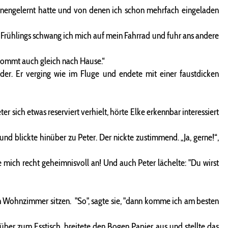
kennengelernt hatte und von denen ich schon mehrfach eingeladen
 Frühlings schwang ich mich auf mein Fahrrad und fuhr ans andere
 kommt auch gleich nach Hause.“
der. Er verging wie im Fluge und endete mit einer faustdicken
sich etwas reserviert verhielt, hörte Elke erkennbar interessiert
nd blickte hinüber zu Peter. Der nickte zustimmend. „Ja, gerne!“,
ie mich recht geheimnisvoll an! Und auch Peter lächelte: "Du wirst
im Wohnzimmer sitzen. "So", sagte sie, "dann komme ich am besten
ber zum Esstisch, breitete den Bogen Papier aus und stellte das