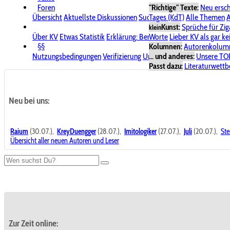
Foren
"Richtige" Texte:
Neu ersc
Übersicht
Aktuellste Diskussionen
Suche im Forum
Tages (KdT)
Alle Themen
Bereich "KV
A
Kunst:
Sprüche für Zig
klein
Über KV
Etwas Statistik
Erklärung: Benutzersymbole
Worte
Lieber KV als gar ke
Spende für
§§
Kolumnen:
Autorenkolum
Nutzungsbedingungen
Verifizierung
Urheberrecht
... und anderes:
Avatare & Bild
Unsere TO
Passt dazu:
Literaturwett
Neu bei uns:
Raium
(30.07.),
KreyDuengger
(28.07.),
Imitologiker
(27.07.),
Juli
(20.07.),
Ste
Übersicht aller neuen Autoren und Leser
Zur Zeit online: