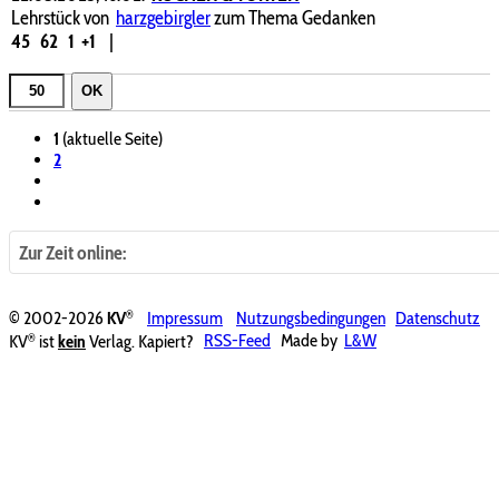
Lehrstück von
harzgebirgler
zum Thema Gedanken
45
62
1
+1
|
OK
1
(aktuelle Seite)
2
Zur Zeit online:
®
© 2002-2026
KV
Impressum
Nutzungsbedingungen
Datenschutz
®
KV
ist
kein
Verlag. Kapiert?
RSS-Feed
Made by
L&W