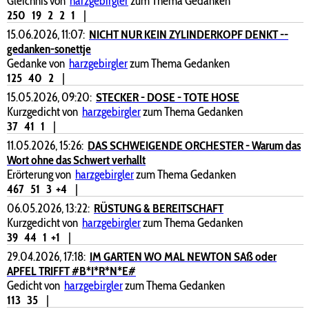
Gleichnis von
harzgebirgler
zum Thema Gedanken
250
19
2
2
1
|
15.06.2026, 11:07:
NICHT NUR KEIN ZYLINDERKOPF DENKT --
gedanken-sonettje
Gedanke von
harzgebirgler
zum Thema Gedanken
125
40
2
|
15.05.2026, 09:20:
STECKER - DOSE - TOTE HOSE
Kurzgedicht von
harzgebirgler
zum Thema Gedanken
37
41
1
|
11.05.2026, 15:26:
DAS SCHWEIGENDE ORCHESTER - Warum das
Wort ohne das Schwert verhallt
Erörterung von
harzgebirgler
zum Thema Gedanken
467
51
3
+4
|
06.05.2026, 13:22:
RÜSTUNG & BEREITSCHAFT
Kurzgedicht von
harzgebirgler
zum Thema Gedanken
39
44
1
+1
|
29.04.2026, 17:18:
IM GARTEN WO MAL NEWTON SAß oder
APFEL TRIFFT #B*I*R*N*E#
Gedicht von
harzgebirgler
zum Thema Gedanken
113
35
|