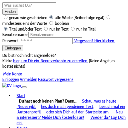
Finden
genau wie geschrieben
alle Worte (Reihenfolge egal)
mindestens eins der Worte
boolean
Titel und/oder Text
nur im Text
nur im Titel
Benutzername
Passwort
Vergessen? Hier klicken.
Einloggen
Du bist noch nicht angemeldet?
Klicke
hier, um Dir ein
Benutzerkonto zu erstellen.
(Keine Angst, es
kostet nichts)
Mein Konto
Einloggen
Anmelden
Passwort vergessen?
Start
Du hast noch keinen Plan?
Dann...
Schau, was es heute
Neues gibt
lies doch mal irgendeinen
Text,
besuch mal ein
Autorenprofil
oder sieh Dich auf der
Startseite um.
Neu
& interessiert? Melde Dich kostenlos an!
Wieder da? Log Dich
ein!