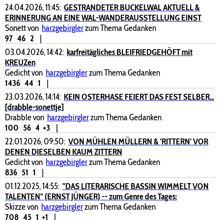
24.04.2026, 11:45:
GESTRANDETER BUCKELWAL AKTUELL &
ERINNERUNG AN EINE WAL-WANDERAUSSTELLUNG EINST
Sonett von
harzgebirgler
zum Thema Gedanken
97
46
2
|
03.04.2026, 14:42:
karfreitägliches BLEIFRIEDGEHÖFT mit
KREUZen
Gedicht von
harzgebirgler
zum Thema Gedanken
1436
44
1
|
23.03.2026, 14:14:
KEIN OSTERHASE FEIERT DAS FEST SELBER...
[drabble-sonettje]
Drabble von
harzgebirgler
zum Thema Gedanken
100
56
4
+3
|
22.01.2026, 09:50:
VON MÜHLEN MÜLLERN & 'RITTERN' VOR
DENEN DIESELBEN KAUM ZITTERN
Gedicht von
harzgebirgler
zum Thema Gedanken
836
51
1
|
01.12.2025, 14:55:
"DAS LITERARISCHE BASSIN WIMMELT VON
TALENTEN" (ERNST JÜNGER) -- zum Genre des Tages:
Skizze von
harzgebirgler
zum Thema Gedanken
708
45
1
+1
|