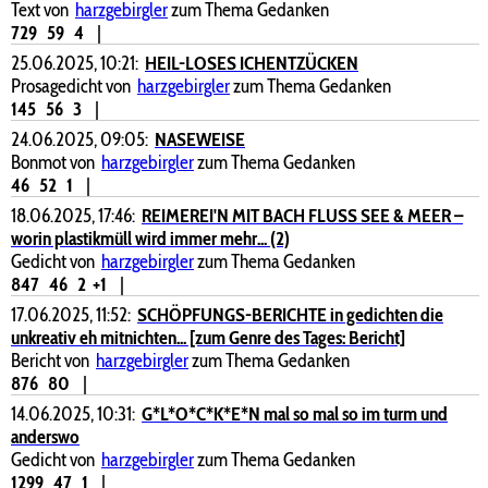
Text von
harzgebirgler
zum Thema Gedanken
729
59
4
|
25.06.2025, 10:21:
HEIL-LOSES ICHENTZÜCKEN
Prosagedicht von
harzgebirgler
zum Thema Gedanken
145
56
3
|
24.06.2025, 09:05:
NASEWEISE
Bonmot von
harzgebirgler
zum Thema Gedanken
46
52
1
|
18.06.2025, 17:46:
REIMEREI'N MIT BACH FLUSS SEE & MEER –
worin plastikmüll wird immer mehr... (2)
Gedicht von
harzgebirgler
zum Thema Gedanken
847
46
2
+1
|
17.06.2025, 11:52:
SCHÖPFUNGS-BERICHTE in gedichten die
unkreativ eh mitnichten... [zum Genre des Tages: Bericht]
Bericht von
harzgebirgler
zum Thema Gedanken
876
80
|
14.06.2025, 10:31:
G*L*O*C*K*E*N mal so mal so im turm und
anderswo
Gedicht von
harzgebirgler
zum Thema Gedanken
1299
47
1
|