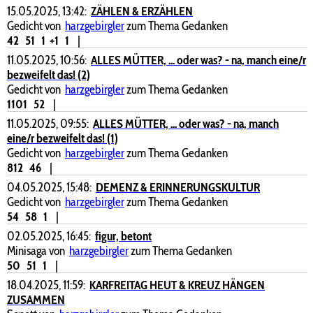
15.05.2025, 13:42:
ZÄHLEN & ERZÄHLEN
Gedicht von
harzgebirgler
zum Thema Gedanken
42
51
1
+1
1
|
11.05.2025, 10:56:
ALLES MÜTTER, ... oder was? - na, manch eine/r
bezweifelt das! (2)
Gedicht von
harzgebirgler
zum Thema Gedanken
1101
52
|
11.05.2025, 09:55:
ALLES MÜTTER, ... oder was? - na, manch
eine/r bezweifelt das! (1)
Gedicht von
harzgebirgler
zum Thema Gedanken
812
46
|
04.05.2025, 15:48:
DEMENZ & ERINNERUNGSKULTUR
Gedicht von
harzgebirgler
zum Thema Gedanken
54
58
1
|
02.05.2025, 16:45:
figur, betont
Minisaga von
harzgebirgler
zum Thema Gedanken
50
51
1
|
18.04.2025, 11:59:
KARFREITAG HEUT & KREUZ HÄNGEN
ZUSAMMEN