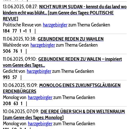
13.06.2025, 08:27:
NICHT NUR IM SUDAN - kennst du das land wo
kindern echt was blüht... [zum Genre des Tages: POLITISCHE
REVUE]
Politische Revue von
harzgebirgler
zum Thema Gedanken
184
77
1
+1
1
|
11.06.2025, 10:38:
GEBUNDENE REDEN ZU WAHLEN
Wahlrede von
harzgebirgler
zum Thema Gedanken
506
76
1
|
11.06.2025, 09:10:
GEBUNDENE REDEN ZU WALEN – inspiriert
vom Genre des Tages...
Gedicht von
harzgebirgler
zum Thema Gedanken
993
57
|
10.06.2025, 15:09:
MONOLOG EINES ZUKUNFTSGLÄUBIGEN
ERDENBÜRGERS
Monolog von
harzgebirgler
zum Thema Gedanken
208
63
1
|
10.06.2025, 07:09:
DIE ERDE ÜBER SICH & DEN WELTENRAUM
[zum Genre des Tages: Monolog]
Monolog von
harzgebirgler
zum Thema Gedanken