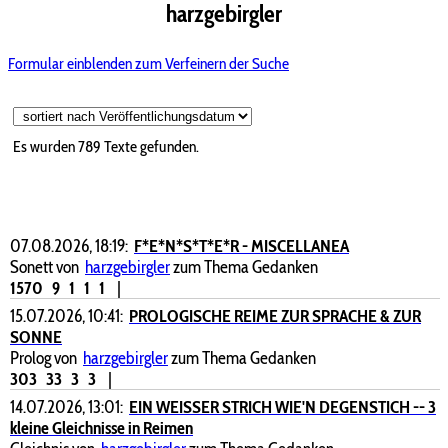
harzgebirgler
Formular einblenden zum Verfeinern der Suche
Es wurden 789 Texte gefunden.
07.08.2026, 18:19:
F*E*N*S*T*E*R - MISCELLANEA
Sonett von
harzgebirgler
zum Thema Gedanken
1570
9
1
1
1
|
15.07.2026, 10:41:
PROLOGISCHE REIME ZUR SPRACHE & ZUR
SONNE
Prolog von
harzgebirgler
zum Thema Gedanken
303
33
3
3
|
14.07.2026, 13:01:
EIN WEISSER STRICH WIE'N DEGENSTICH -- 3
kleine Gleichnisse in Reimen