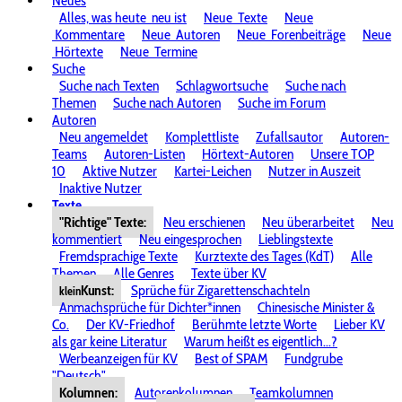
Neues
Alles, was heute
neu ist
Neue
Texte
Neue
Kommentare
Neue
Autoren
Neue
Forenbeiträge
Neue
Hörtexte
Neue
Termine
Suche
Suche nach Texten
Schlagwortsuche
Suche nach
Themen
Suche nach Autoren
Suche im Forum
Autoren
Neu angemeldet
Komplettliste
Zufallsautor
Autoren-
Teams
Autoren-Listen
Hörtext-Autoren
Unsere TOP
10
Aktive Nutzer
Kartei-Leichen
Nutzer in Auszeit
Inaktive Nutzer
Texte
"Richtige" Texte:
Neu erschienen
Neu überarbeitet
Neu
kommentiert
Neu eingesprochen
Lieblingstexte
Fremdsprachige Texte
Kurztexte des Tages (KdT)
Alle
Themen
Alle Genres
Texte über KV
Kunst:
Sprüche für Zigarettenschachteln
klein
Anmachsprüche für Dichter*innen
Chinesische Minister &
Co.
Der KV-Friedhof
Berühmte letzte Worte
Lieber KV
als gar keine Literatur
Warum heißt es eigentlich...?
Werbeanzeigen für KV
Best of SPAM
Fundgrube
"Deutsch"
Kolumnen:
Autorenkolumnen
Teamkolumnen