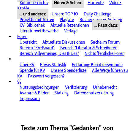
Kolumnenarchiv
Hören & Sehen:
Hörtexte
Video-
Kanäle
... und anderes:
Unsere TOP 10
Daily Challenge
Projekte mit Texten
Plagiate
Bücher unserer Autoren
KV-Bibliothek
Aktuelle Rezensionen
... Passt dazu:
Literaturwettbewerbe
Verlage
Foren
Übersicht
Aktuellste Diskussionen
Suche im Forum
Bereich "KV-Board"
Bereich "Literatur & Schreiberei"
Bereich "Allgemeines, Dies & Das"
Nichtöffentliche Foren
Über KV
Etwas Statistik
Erklärung: Benutzersymbole
Spende für KV
Unsere Spenderliste
Alle Wege führen zu
KV
Passwort vergessen?
§§
Nutzungsbedingungen
Verifizierung
Urheberrecht
Avatare & Bilder
Stalking
Datenschutzerklärung
Impressum
Texte zum Thema "Gedanken" von