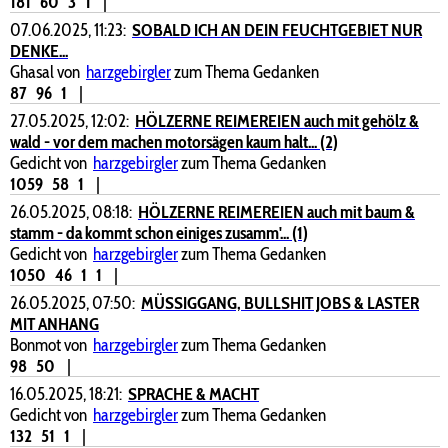
181
60
3
1
|
07.06.2025, 11:23:
SOBALD ICH AN DEIN FEUCHTGEBIET NUR
DENKE...
Ghasal von
harzgebirgler
zum Thema Gedanken
87
96
1
|
27.05.2025, 12:02:
HÖLZERNE REIMEREIEN auch mit gehölz &
wald - vor dem machen motorsägen kaum halt... (2)
Gedicht von
harzgebirgler
zum Thema Gedanken
1059
58
1
|
26.05.2025, 08:18:
HÖLZERNE REIMEREIEN auch mit baum &
stamm - da kommt schon einiges zusamm'... (1)
Gedicht von
harzgebirgler
zum Thema Gedanken
1050
46
1
1
|
26.05.2025, 07:50:
MÜSSIGGANG, BULLSHIT JOBS & LASTER
MIT ANHANG
Bonmot von
harzgebirgler
zum Thema Gedanken
98
50
|
16.05.2025, 18:21:
SPRACHE & MACHT
Gedicht von
harzgebirgler
zum Thema Gedanken
132
51
1
|