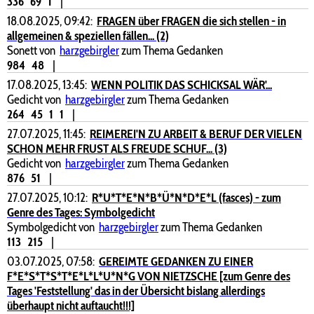
336
69
1
|
18.08.2025, 09:42:
FRAGEN über FRAGEN die sich stellen - in
allgemeinen & speziellen fällen... (2)
Sonett von
harzgebirgler
zum Thema Gedanken
984
48
|
17.08.2025, 13:45:
WENN POLITIK DAS SCHICKSAL WÄR'...
Gedicht von
harzgebirgler
zum Thema Gedanken
264
45
1
1
|
27.07.2025, 11:45:
REIMEREI'N ZU ARBEIT & BERUF DER VIELEN
SCHON MEHR FRUST ALS FREUDE SCHUF... (3)
Gedicht von
harzgebirgler
zum Thema Gedanken
876
51
|
27.07.2025, 10:12:
R*U*T*E*N*B*Ü*N*D*E*L (fasces) - zum
Genre des Tages: Symbolgedicht
Symbolgedicht von
harzgebirgler
zum Thema Gedanken
113
215
|
03.07.2025, 07:58:
GEREIMTE GEDANKEN ZU EINER
F*E*S*T*S*T*E*L*L*U*N*G VON NIETZSCHE [zum Genre des
Tages 'Feststellung' das in der Übersicht bislang allerdings
überhaupt nicht auftaucht!!!]