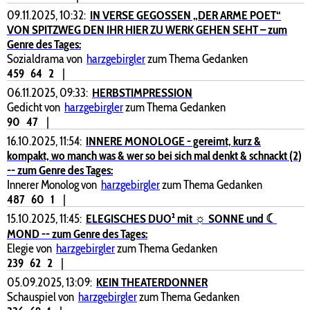
09.11.2025, 10:32:
IN VERSE GEGOSSEN „DER ARME POET“
VON SPITZWEG DEN IHR HIER ZU WERK GEHEN SEHT – zum
Genre des Tages:
Sozialdrama von
harzgebirgler
zum Thema Gedanken
459
64
2
|
06.11.2025, 09:33:
HERBSTIMPRESSION
Gedicht von
harzgebirgler
zum Thema Gedanken
90
47
|
16.10.2025, 11:54:
INNERE MONOLOGE - gereimt, kurz &
kompakt, wo manch was & wer so bei sich mal denkt & schnackt (2)
-- zum Genre des Tages:
Innerer Monolog von
harzgebirgler
zum Thema Gedanken
487
60
1
|
15.10.2025, 11:45:
ELEGISCHES DUO² mit ☼ SONNE und ☾
MOND -- zum Genre des Tages:
Elegie von
harzgebirgler
zum Thema Gedanken
239
62
2
|
05.09.2025, 13:09:
KEIN THEATERDONNER
Schauspiel von
harzgebirgler
zum Thema Gedanken