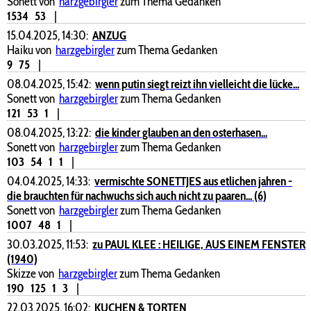
Sonett von
harzgebirgler
zum Thema Gedanken
1534
53
|
15.04.2025, 14:30:
ANZUG
Haiku von
harzgebirgler
zum Thema Gedanken
9
75
|
08.04.2025, 15:42:
wenn putin siegt reizt ihn vielleicht die lücke...
Sonett von
harzgebirgler
zum Thema Gedanken
121
53
1
|
08.04.2025, 13:22:
die kinder glauben an den osterhasen...
Sonett von
harzgebirgler
zum Thema Gedanken
103
54
1
1
|
04.04.2025, 14:33:
vermischte SONETTJES aus etlichen jahren -
die brauchten für nachwuchs sich auch nicht zu paaren... (6)
Sonett von
harzgebirgler
zum Thema Gedanken
1007
48
1
|
30.03.2025, 11:53:
zu PAUL KLEE : HEILIGE, AUS EINEM FENSTER
(1940)
Skizze von
harzgebirgler
zum Thema Gedanken
190
125
1
3
|
22.03.2025, 16:02:
KUCHEN & TORTEN