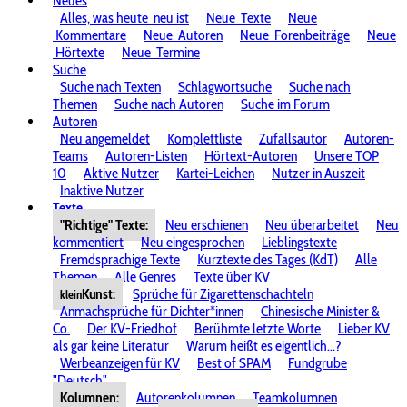
Neues
Alles, was heute
neu ist
Neue
Texte
Neue
Kommentare
Neue
Autoren
Neue
Forenbeiträge
Neue
Hörtexte
Neue
Termine
Suche
Suche nach Texten
Schlagwortsuche
Suche nach
Themen
Suche nach Autoren
Suche im Forum
Autoren
Neu angemeldet
Komplettliste
Zufallsautor
Autoren-
Teams
Autoren-Listen
Hörtext-Autoren
Unsere TOP
10
Aktive Nutzer
Kartei-Leichen
Nutzer in Auszeit
Inaktive Nutzer
Texte
"Richtige" Texte:
Neu erschienen
Neu überarbeitet
Neu
kommentiert
Neu eingesprochen
Lieblingstexte
Fremdsprachige Texte
Kurztexte des Tages (KdT)
Alle
Themen
Alle Genres
Texte über KV
Kunst:
Sprüche für Zigarettenschachteln
klein
Anmachsprüche für Dichter*innen
Chinesische Minister &
Co.
Der KV-Friedhof
Berühmte letzte Worte
Lieber KV
als gar keine Literatur
Warum heißt es eigentlich...?
Werbeanzeigen für KV
Best of SPAM
Fundgrube
"Deutsch"
Kolumnen:
Autorenkolumnen
Teamkolumnen