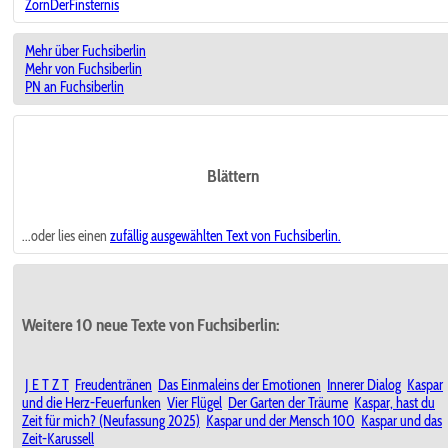
ZornDerFinsternis
Mehr über Fuchsiberlin
Mehr von Fuchsiberlin
PN an Fuchsiberlin
Blättern
...oder lies einen
zufällig ausgewählten
Text von Fuchsiberlin.
Weitere 10 neue Texte von Fuchsiberlin:
J E T Z T
Freudentränen
Das Einmaleins der Emotionen
Innerer Dialog
Kaspar
und die Herz-Feuerfunken
Vier Flügel
Der Garten der Träume
Kaspar, hast du
Zeit für mich? (Neufassung 2025)
Kaspar und der Mensch 100
Kaspar und das
Zeit-Karussell