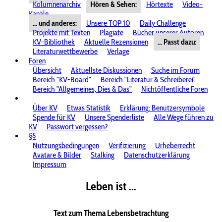
Kolumnenarchiv
Hören & Sehen:
Hörtexte
Video-
Kanäle
... und anderes:
Unsere TOP 10
Daily Challenge
Projekte mit Texten
Plagiate
Bücher unserer Autoren
KV-Bibliothek
Aktuelle Rezensionen
... Passt dazu:
Literaturwettbewerbe
Verlage
Foren
Übersicht
Aktuellste Diskussionen
Suche im Forum
Bereich "KV-Board"
Bereich "Literatur & Schreiberei"
Bereich "Allgemeines, Dies & Das"
Nichtöffentliche Foren
Über KV
Etwas Statistik
Erklärung: Benutzersymbole
Spende für KV
Unsere Spenderliste
Alle Wege führen zu
KV
Passwort vergessen?
§§
Nutzungsbedingungen
Verifizierung
Urheberrecht
Avatare & Bilder
Stalking
Datenschutzerklärung
Impressum
Leben ist ...
Text zum Thema Lebensbetrachtung