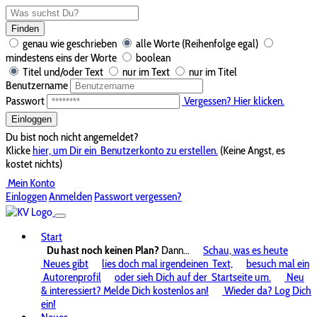
Finden
genau wie geschrieben
alle Worte (Reihenfolge egal)
mindestens eins der Worte
boolean
Titel und/oder Text
nur im Text
nur im Titel
Benutzername
Passwort
Vergessen? Hier klicken.
Einloggen
Du bist noch nicht angemeldet?
Klicke
hier, um Dir ein
Benutzerkonto zu erstellen.
(Keine Angst, es
kostet nichts)
Mein Konto
Einloggen
Anmelden
Passwort vergessen?
Start
Du hast noch keinen Plan?
Dann...
Schau, was es heute
Neues gibt
lies doch mal irgendeinen
Text,
besuch mal ein
Autorenprofil
oder sieh Dich auf der
Startseite um.
Neu
& interessiert? Melde Dich kostenlos an!
Wieder da? Log Dich
ein!