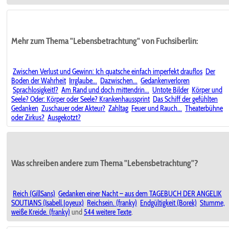
Mehr zum Thema "Lebensbetrachtung" von Fuchsiberlin:
Zwischen Verlust und Gewinn: Ich quatsche einfach imperfekt drauflos
Der
Boden der Wahrheit
Irrglaube...
Dazwischen...
Gedankenverloren
Sprachlosigkeit!?
Am Rand und doch mittendrin...
Untote Bilder
Körper und
Seele? Oder: Körper oder Seele? Krankenhaussprint
Das Schiff der gefühlten
Gedanken
Zuschauer oder Akteur?
Zahltag
Feuer und Rauch...
Theaterbühne
oder Zirkus?
Ausgekotzt?
Was schreiben andere zum Thema "Lebensbetrachtung"?
Reich (GillSans)
Gedanken einer Nacht – aus dem TAGEBUCH DER ANGELIK
SOUTIANS (Isabell.Joyeux)
Reichsein. (franky)
Endgültigkeit (Borek)
Stumme,
weiße Kreide. (franky)
und
544 weitere Texte
.