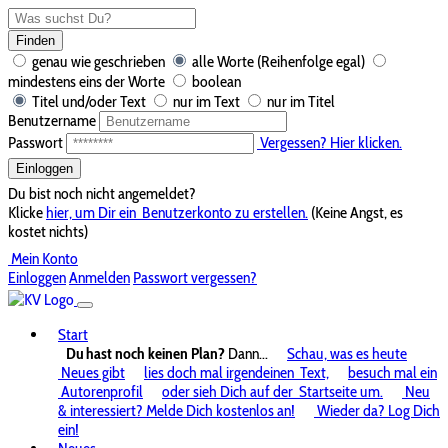
Finden
genau wie geschrieben
alle Worte (Reihenfolge egal)
mindestens eins der Worte
boolean
Titel und/oder Text
nur im Text
nur im Titel
Benutzername
Passwort
Vergessen? Hier klicken.
Einloggen
Du bist noch nicht angemeldet?
Klicke
hier, um Dir ein
Benutzerkonto zu erstellen.
(Keine Angst, es
kostet nichts)
Mein Konto
Einloggen
Anmelden
Passwort vergessen?
Start
Du hast noch keinen Plan?
Dann...
Schau, was es heute
Neues gibt
lies doch mal irgendeinen
Text,
besuch mal ein
Autorenprofil
oder sieh Dich auf der
Startseite um.
Neu
& interessiert? Melde Dich kostenlos an!
Wieder da? Log Dich
ein!