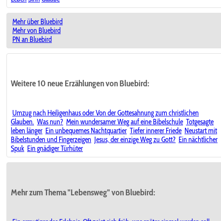
Mehr über Bluebird
Mehr von Bluebird
PN an Bluebird
Weitere 10 neue Erzählungen von Bluebird:
Umzug nach Heiligenhaus oder Von der Gottesahnung zum christlichen
Glauben.
Was nun?
Mein wundersamer Weg auf eine Bibelschule
Totgesagte
leben länger
Ein unbequemes Nachtquartier
Tiefer innerer Friede
Neustart mit
Bibelstunden und Fingerzeigen
Jesus, der einzige Weg zu Gott?
Ein nächtlicher
Spuk
Ein gnädiger Türhüter
Mehr zum Thema "Lebensweg" von Bluebird: