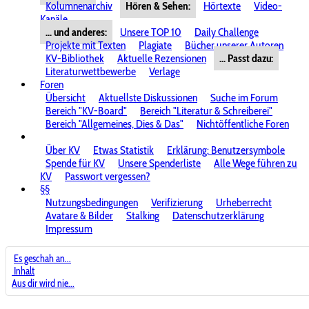
Kolumnenarchiv
Hören & Sehen:
Hörtexte
Video-
Kanäle
... und anderes:
Unsere TOP 10
Daily Challenge
Projekte mit Texten
Plagiate
Bücher unserer Autoren
KV-Bibliothek
Aktuelle Rezensionen
... Passt dazu:
Literaturwettbewerbe
Verlage
Foren
Übersicht
Aktuellste Diskussionen
Suche im Forum
Bereich "KV-Board"
Bereich "Literatur & Schreiberei"
Bereich "Allgemeines, Dies & Das"
Nichtöffentliche Foren
Über KV
Etwas Statistik
Erklärung: Benutzersymbole
Spende für KV
Unsere Spenderliste
Alle Wege führen zu
KV
Passwort vergessen?
§§
Nutzungsbedingungen
Verifizierung
Urheberrecht
Avatare & Bilder
Stalking
Datenschutzerklärung
Impressum
Es geschah an...
Inhalt
Aus dir wird nie...