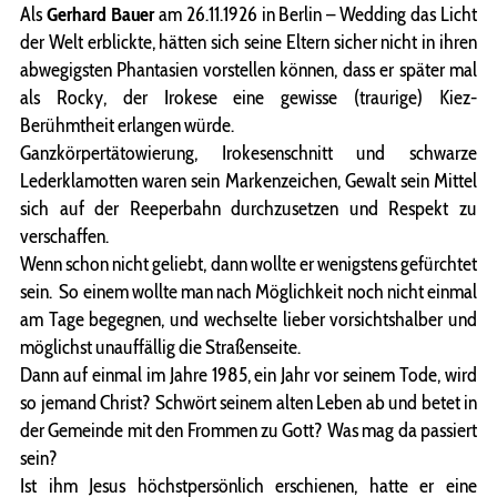
Als
Gerhard Bauer
am 26.11.1926 in Berlin – Wedding das Licht
der Welt erblickte, hätten sich seine Eltern sicher nicht in ihren
abwegigsten Phantasien vorstellen können, dass er später mal
als
Rocky, der Irokese
eine gewisse (traurige) Kiez-
Berühmtheit erlangen würde.
Ganzkörpertätowierung, Irokesenschnitt und schwarze
Lederklamotten waren sein Markenzeichen, Gewalt sein Mittel
sich auf der Reeperbahn durchzusetzen und Respekt zu
verschaffen.
Wenn schon nicht geliebt, dann wollte er wenigstens gefürchtet
sein. So einem wollte man nach Möglichkeit noch nicht einmal
am Tage begegnen, und wechselte lieber vorsichtshalber und
möglichst unauffällig die Straßenseite.
Dann auf einmal im Jahre 1985, ein Jahr vor seinem Tode, wird
so jemand Christ? Schwört seinem alten Leben ab und betet in
der Gemeinde mit den Frommen zu Gott? Was mag da passiert
sein?
Ist ihm Jesus höchstpersönlich erschienen, hatte er eine