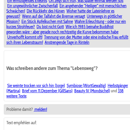
Ein ermutigendes Erlebnis
Oft zeigt sich früh, was später einmal werden soll
Ein ungewöhnlicher Zwischenfall
Ein angehender "Heiliger" mit menschlichen
Schwächen!
Die Rückkehr des Hünen
Woher hatte der Lateinlehrer es
gewusst?
Wenn auf der Talfahrt die Bremse versagt
Unterwegs in göttlicher
Mission?
Ein Stück Apfelkuchen mit Sahne
Wahre Erleuchtung - oder nur ein
kurzes Strohfeuer?
Du bist nicht Gott
Wie ich 1985 beinahe Buddhist
geworden wäre - aber gerade noch rechtzeitig die Kurve bekommen habe
Unverhofft kommt oft!
Trennung von der Mutter oder eine indische Frau erfüllt
sich ihren Lebenstraum!
Anstrengende Tage in Rinteln
Was schreiben andere zum Thema "Lebensweg"?
Sie weinte trocken vor sich hin (Jorge)
Symbiose (WortGewaltig)
Herbstgänger
(Martina)
Brief vom 11.Dezember (GillSans)
Beauty IV (Mondsichel)
und
338
weitere Texte
.
Probleme damit?
melden!
Text empfehlen auf: