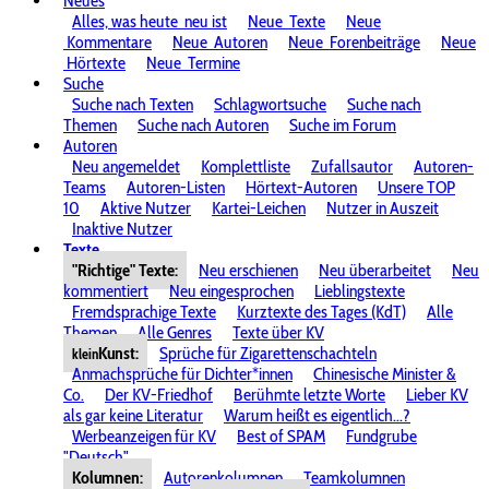
Neues
Alles, was heute
neu ist
Neue
Texte
Neue
Kommentare
Neue
Autoren
Neue
Forenbeiträge
Neue
Hörtexte
Neue
Termine
Suche
Suche nach Texten
Schlagwortsuche
Suche nach
Themen
Suche nach Autoren
Suche im Forum
Autoren
Neu angemeldet
Komplettliste
Zufallsautor
Autoren-
Teams
Autoren-Listen
Hörtext-Autoren
Unsere TOP
10
Aktive Nutzer
Kartei-Leichen
Nutzer in Auszeit
Inaktive Nutzer
Texte
"Richtige" Texte:
Neu erschienen
Neu überarbeitet
Neu
kommentiert
Neu eingesprochen
Lieblingstexte
Fremdsprachige Texte
Kurztexte des Tages (KdT)
Alle
Themen
Alle Genres
Texte über KV
Kunst:
Sprüche für Zigarettenschachteln
klein
Anmachsprüche für Dichter*innen
Chinesische Minister &
Co.
Der KV-Friedhof
Berühmte letzte Worte
Lieber KV
als gar keine Literatur
Warum heißt es eigentlich...?
Werbeanzeigen für KV
Best of SPAM
Fundgrube
"Deutsch"
Kolumnen:
Autorenkolumnen
Teamkolumnen