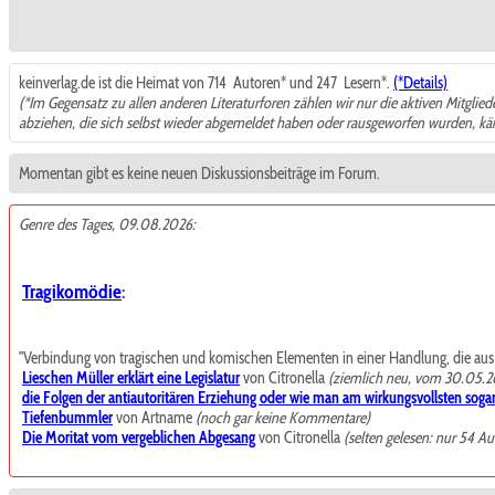
keinverlag.de ist die Heimat von 714
Autoren* und 247
Lesern*.
(*Details)
(*Im Gegensatz zu allen anderen Literaturforen zählen wir nur die aktiven Mitglie
abziehen, die sich selbst wieder abgemeldet haben oder rausgeworfen wurden, k
Momentan gibt es keine neuen Diskussionsbeiträge im Forum.
Genre des Tages, 09.08.2026:
Tragikomödie
:
"Verbindung von tragischen und komischen Elementen in einer Handlung, die aus de
Lieschen Müller erklärt eine Legislatur
von Citronella
(ziemlich neu, vom 30.05.2
die Folgen der antiautoritären Erziehung oder wie man am wirkungsvollsten sogar
Tiefenbummler
von Artname
(noch gar keine Kommentare)
Die Moritat vom vergeblichen Abgesang
von Citronella
(selten gelesen: nur 54 Au