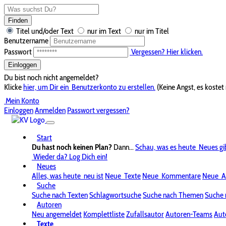
Finden
Titel und/oder Text
nur im Text
nur im Titel
Benutzername
Passwort
Vergessen? Hier klicken.
Einloggen
Du bist noch nicht angemeldet?
Klicke
hier, um Dir ein
Benutzerkonto zu erstellen.
(Keine Angst, es kostet 
Mein Konto
Einloggen
Anmelden
Passwort vergessen?
Start
Du hast noch keinen Plan?
Dann...
Schau, was es heute
Neues gi
Wieder da? Log Dich ein!
Neues
Alles, was heute
neu ist
Neue
Texte
Neue
Kommentare
Neue
A
Suche
Suche nach Texten
Schlagwortsuche
Suche nach Themen
Suche 
Autoren
Neu angemeldet
Komplettliste
Zufallsautor
Autoren-Teams
Aut
Texte