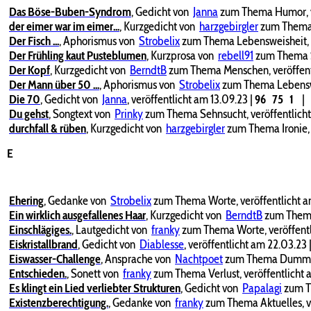
Das Böse-Buben-Syndrom
,
Gedicht von
Janna
zum Thema Humor, ve
der eimer war im eimer...
,
Kurzgedicht von
harzgebirgler
zum Thema V
Der Fisch ...
,
Aphorismus von
Strobelix
zum Thema Lebensweisheit, v
Der Frühling kaut Pusteblumen
,
Kurzprosa von
rebell91
zum Thema S
Der Kopf
,
Kurzgedicht von
BerndtB
zum Thema Menschen, veröffent
Der Mann über 50 ...
,
Aphorismus von
Strobelix
zum Thema Lebenswei
Die 70
,
Gedicht von
Janna
, veröffentlicht am 13.09.23
|
96
75
1
|
Du gehst
,
Songtext von
Prinky
zum Thema Sehnsucht, veröffentlicht
durchfall & rüben
,
Kurzgedicht von
harzgebirgler
zum Thema Ironie, 
E
Ehering
,
Gedanke von
Strobelix
zum Thema Worte, veröffentlicht 
Ein wirklich ausgefallenes Haar
,
Kurzgedicht von
BerndtB
zum Thema 
Einschlägiges.
,
Lautgedicht von
franky
zum Thema Worte, veröffentl
Eiskristallbrand
,
Gedicht von
Diablesse
, veröffentlicht am 22.03.23
Eiswasser-Challenge
,
Ansprache von
Nachtpoet
zum Thema Dummhei
Entschieden.
,
Sonett von
franky
zum Thema Verlust, veröffentlicht 
Es klingt ein Lied verliebter Strukturen
,
Gedicht von
Papalagi
zum Th
Existenzberechtigung.
,
Gedanke von
franky
zum Thema Aktuelles, ve