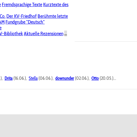
e
Fremdsprachige Texte
Kurztexte des
Nichtöffentliche Foren
 Co.
Der KV-Friedhof
Berühmte letzte
PAM
Fundgrube "Deutsch"
e
V-Bibliothek
Aktuelle Rezensionen
...
.),
Drita
(16.06.),
Stella
(06.06.),
downunder
(02.06.),
Otto
(20.05.)...