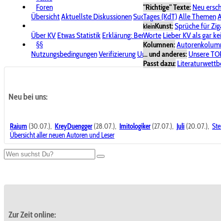
Foren
"Richtige" Texte:
Neu ersc
Übersicht
Aktuellste Diskussionen
Suche im Forum
Tages (KdT)
Alle Themen
Bereich "KV
A
Kunst:
Sprüche für Zig
klein
Über KV
Etwas Statistik
Erklärung: Benutzersymbole
Worte
Lieber KV als gar ke
Spende für
§§
Kolumnen:
Autorenkolum
Nutzungsbedingungen
Verifizierung
Urheberrecht
... und anderes:
Avatare & Bild
Unsere TO
Passt dazu:
Literaturwett
Neu bei uns:
Raium
(30.07.),
KreyDuengger
(28.07.),
Imitologiker
(27.07.),
Juli
(20.07.),
Ste
Übersicht aller neuen Autoren und Leser
Zur Zeit online: