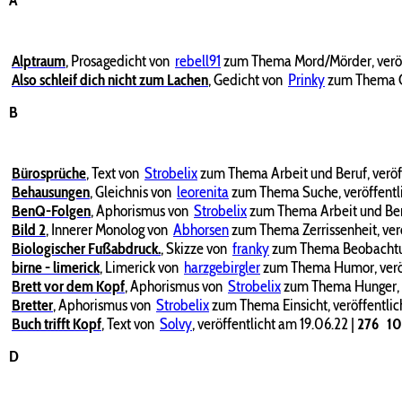
Alptraum
,
Prosagedicht von
rebell91
zum Thema Mord/Mörder, veröf
Also schleif dich nicht zum Lachen
,
Gedicht von
Prinky
zum Thema Ge
B
Bürosprüche
,
Text von
Strobelix
zum Thema Arbeit und Beruf, veröf
Behausungen
,
Gleichnis von
leorenita
zum Thema Suche, veröffentli
BenQ-Folgen
,
Aphorismus von
Strobelix
zum Thema Arbeit und Beru
Bild 2
,
Innerer Monolog von
Abhorsen
zum Thema Zerrissenheit, ver
Biologischer Fußabdruck.
,
Skizze von
franky
zum Thema Beobachtung
birne - limerick
,
Limerick von
harzgebirgler
zum Thema Humor, veröf
Brett vor dem Kopf
,
Aphorismus von
Strobelix
zum Thema Hunger, v
Bretter
,
Aphorismus von
Strobelix
zum Thema Einsicht, veröffentlic
Buch trifft Kopf
,
Text von
Solvy
, veröffentlicht am 19.06.22
|
276
1
D