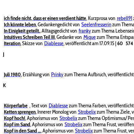
ich finde nicht, dass er einen verdient hätte
,
Kurzprosa von
rebell91
Ich könnte leben
,
Gedankengedicht von
Seelenfresserin
zum Thema A
In Einigkeit geteilt.
,
Alltagsgedicht von
franky
zum Thema Lebenseinst
Intuitives Schreiben Teil III
,
Gedanke von
Mique
zum Thema Entspann
Iteration
,
Skizze von
Diablesse
, veröffentlicht am 17.09.15
|
60
574
J
Juli 1980
,
Erzählung von
Prinky
zum Thema Aufbruch, veröffentlich
K
Körperfarbe
,
Text von
Diablesse
zum Thema Farben, veröffentlicht
Ketten sprengen
,
Innerer Monolog von
Strobelix
zum Thema Ziele, ve
Kopf hoch!
,
Aphorismus von
Strobelix
zum Thema Optimismus/ Pess
Kopf im Sand
,
Aphorismus von
Strobelix
zum Thema Frust, veröffen
Kopf in den Sand ...
,
Aphorismus von
Strobelix
zum Thema Frust, ver