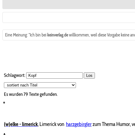
Eine Meinung: "Ich bin bei
keinverlag.de
willkommen, weil diese Vorgabe keine ande
Schlagwort:
Los
Es wurden 79 Texte gefunden.
*
(w)elke - limerick
,
Limerick von
harzgebirgler
zum Thema Humor, ver
A