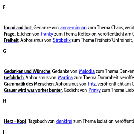
F
found and lost
,
Gedanke von
anna-minnari
zum Thema Chaos, veröf
Frage.
,
Elfchen von
franky
zum Thema Reflexion, veröffentlicht am 
Freiheit
,
Aphorismus von
Strobelix
zum Thema Freiheit/ Unfreiheit, 
G
Gedanken und Wünsche
,
Gedanke von
Melodia
zum Thema Denken u
Gefährlich
,
Aphorismus von
Martina
zum Thema Dummheit, veröffen
Grammatik des Menschen
,
Aphorismus von
fritz
, veröffentlicht am 
Grauer wird was vorher bunter
,
Gedicht von
Prinky
zum Thema Liebe u
H
Herz - Kopf
,
Tagebuch von
denkfrei
zum Thema Isolation, veröffent
I