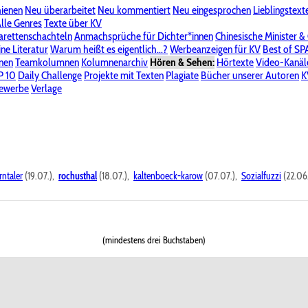
hienen
Neu überarbeitet
Neu kommentiert
Neu eingesprochen
Lieblingstext
-Board"
lle Genres
Bereich "Literatur & Schreiberei"
Texte über KV
Bereich "Allgemeines, Dies & Das"
arettenschachteln
Anmachsprüche für Dichter*innen
Chinesische Minister &
ine Literatur
 KV
Unsere Spenderliste
Warum heißt es eigentlich...?
Alle Wege führen zu KV
Werbeanzeigen für KV
Passwort vergessen?
Best of S
nen
Teamkolumnen
Kolumnenarchiv
Hören & Sehen:
Hörtexte
Video-Kanäl
er
P 10
Stalking
Daily Challenge
Datenschutzerklärung
Projekte mit Texten
Impressum
Plagiate
Bücher unserer Autoren
K
bewerbe
Verlage
rntaler
(19.07.),
rochusthal
(18.07.),
kaltenboeck-karow
(07.07.),
Sozialfuzzi
(22.06
(mindestens drei Buchstaben)