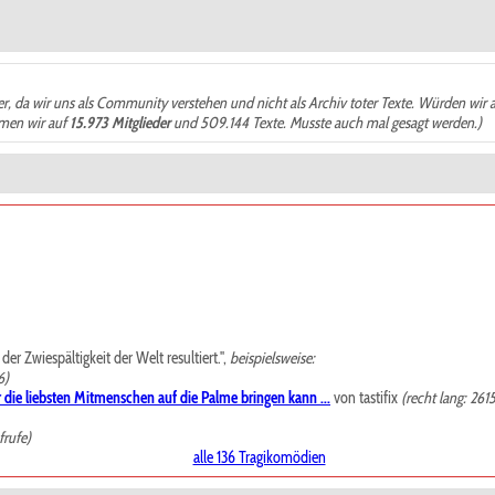
der, da wir uns als Community verstehen und nicht als Archiv toter Texte. Würden wir 
ämen wir auf
15.973 Mitglieder
und 509.144 Texte. Musste auch mal gesagt werden.)
r Zwiespältigkeit der Welt resultiert.",
beispielsweise:
6)
 die liebsten Mitmenschen auf die Palme bringen kann ...
von tastifix
(recht lang: 261
frufe)
alle 136 Tragikomödien