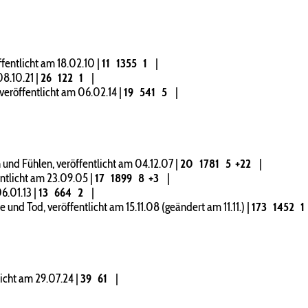
fentlicht am 18.02.10
|
11
1355
1
|
08.10.21
|
26
122
1
|
veröffentlicht am 06.02.14
|
19
541
5
|
nd Fühlen, veröffentlicht am 04.12.07
|
20
1781
5
+22
|
tlicht am 23.09.05
|
17
1899
8
+3
|
06.01.13
|
13
664
2
|
nd Tod, veröffentlicht am 15.11.08 (geändert am 11.11.)
|
173
1452
1
licht am 29.07.24
|
39
61
|