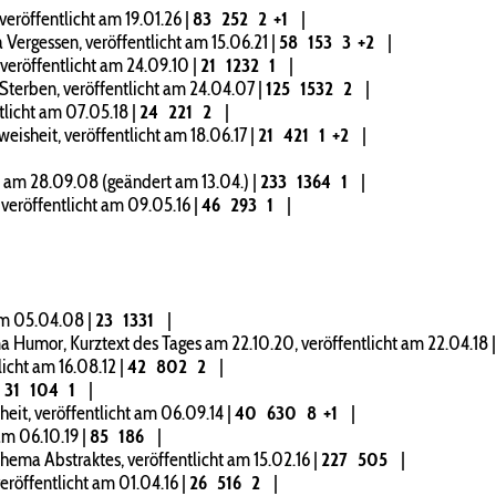
röffentlicht am 19.01.26
|
83
252
2
+1
|
ergessen, veröffentlicht am 15.06.21
|
58
153
3
+2
|
eröffentlicht am 24.09.10
|
21
1232
1
|
terben, veröffentlicht am 24.04.07
|
125
1532
2
|
licht am 07.05.18
|
24
221
2
|
sheit, veröffentlicht am 18.06.17
|
21
421
1
+2
|
 am 28.09.08 (geändert am 13.04.)
|
233
1364
1
|
veröffentlicht am 09.05.16
|
46
293
1
|
am 05.04.08
|
23
1331
|
Humor, Kurztext des Tages am 22.10.20, veröffentlicht am 22.04.18
icht am 16.08.12
|
42
802
2
|
|
31
104
1
|
t, veröffentlicht am 06.09.14
|
40
630
8
+1
|
am 06.10.19
|
85
186
|
ema Abstraktes, veröffentlicht am 15.02.16
|
227
505
|
röffentlicht am 01.04.16
|
26
516
2
|