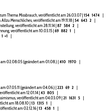
zum Thema Missbrauch, veröffentlicht am 26.03.07
|
154
1474
|
llzu Menschliches, veröffentlicht am 19.11.18
|
54
643
2
|
ellung, veröffentlicht am 28.11.14
|
87
584
2
|
ung, veröffentlicht am 10.03.15
|
69
882
1
|
1
+1
|
t am 02.08.05 (geändert am 01.08.)
|
410
1970
|
 am 07.05.11 (geändert am 04.06.)
|
223
69
2
|
röffentlicht am 12.01.14
|
43
805
|
imismus, veröffentlicht am 04.03.09
|
21
1631
5
|
tlicht am 18.08.10
|
13
1315
1
|
öffentlicht am 02.12.16
|
13
458
1
|