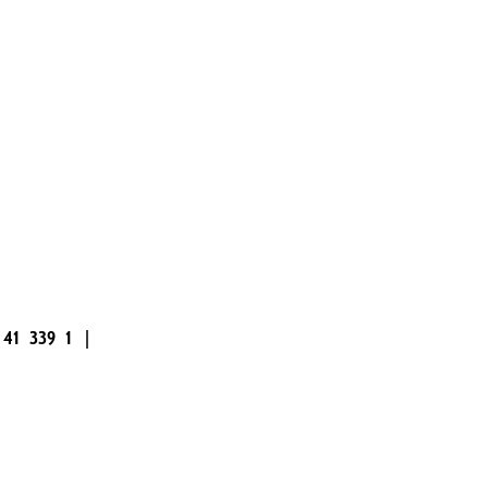
|
41
339
1
|