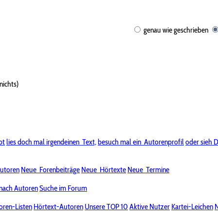
genau wie geschrieben
nichts)
bt
lies doch mal irgendeinen
Text,
besuch mal ein
Autorenprofil
oder sieh D
utoren
Neue
Forenbeiträge
Neue
Hörtexte
Neue
Termine
nach Autoren
Suche im Forum
oren-Listen
Hörtext-Autoren
Unsere TOP 10
Aktive Nutzer
Kartei-Leichen
N