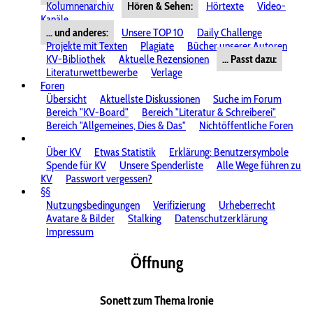
Kolumnenarchiv
Hören & Sehen:
Hörtexte
Video-
Kanäle
... und anderes:
Unsere TOP 10
Daily Challenge
Projekte mit Texten
Plagiate
Bücher unserer Autoren
KV-Bibliothek
Aktuelle Rezensionen
... Passt dazu:
Literaturwettbewerbe
Verlage
Foren
Übersicht
Aktuellste Diskussionen
Suche im Forum
Bereich "KV-Board"
Bereich "Literatur & Schreiberei"
Bereich "Allgemeines, Dies & Das"
Nichtöffentliche Foren
Über KV
Etwas Statistik
Erklärung: Benutzersymbole
Spende für KV
Unsere Spenderliste
Alle Wege führen zu
KV
Passwort vergessen?
§§
Nutzungsbedingungen
Verifizierung
Urheberrecht
Avatare & Bilder
Stalking
Datenschutzerklärung
Impressum
Öffnung
Sonett zum Thema Ironie