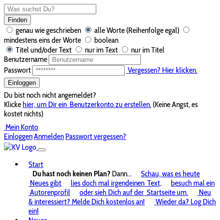
Finden
genau wie geschrieben
alle Worte (Reihenfolge egal)
mindestens eins der Worte
boolean
Titel und/oder Text
nur im Text
nur im Titel
Benutzername
Passwort
Vergessen? Hier klicken.
Einloggen
Du bist noch nicht angemeldet?
Klicke
hier, um Dir ein
Benutzerkonto zu erstellen.
(Keine Angst, es
kostet nichts)
Mein Konto
Einloggen
Anmelden
Passwort vergessen?
Start
Du hast noch keinen Plan?
Dann...
Schau, was es heute
Neues gibt
lies doch mal irgendeinen
Text,
besuch mal ein
Autorenprofil
oder sieh Dich auf der
Startseite um.
Neu
& interessiert? Melde Dich kostenlos an!
Wieder da? Log Dich
ein!