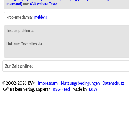
(niemand)
und
630 weitere Texte
.
Probleme damit?
melden!
Text empfehlen auf:
Link zum Text teilen via:
Zur Zeit online:
®
© 2002-2026
KV
Impressum
Nutzungsbedingungen
Datenschutz
®
KV
ist
kein
Verlag. Kapiert?
RSS-Feed
Made by
L&W