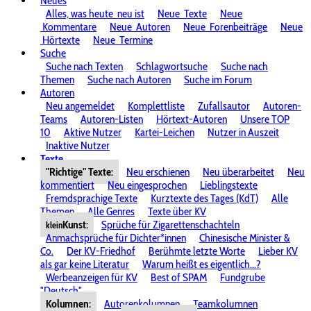
Neues
Alles, was heute
neu ist
Neue
Texte
Neue
Kommentare
Neue
Autoren
Neue
Forenbeiträge
Neue
Hörtexte
Neue
Termine
Suche
Suche nach Texten
Schlagwortsuche
Suche nach
Themen
Suche nach Autoren
Suche im Forum
Autoren
Neu angemeldet
Komplettliste
Zufallsautor
Autoren-
Teams
Autoren-Listen
Hörtext-Autoren
Unsere TOP
10
Aktive Nutzer
Kartei-Leichen
Nutzer in Auszeit
Inaktive Nutzer
Texte
"Richtige" Texte:
Neu erschienen
Neu überarbeitet
Neu
kommentiert
Neu eingesprochen
Lieblingstexte
Fremdsprachige Texte
Kurztexte des Tages (KdT)
Alle
Themen
Alle Genres
Texte über KV
Kunst:
Sprüche für Zigarettenschachteln
klein
Anmachsprüche für Dichter*innen
Chinesische Minister &
Co.
Der KV-Friedhof
Berühmte letzte Worte
Lieber KV
als gar keine Literatur
Warum heißt es eigentlich...?
Werbeanzeigen für KV
Best of SPAM
Fundgrube
"Deutsch"
Kolumnen:
Autorenkolumnen
Teamkolumnen