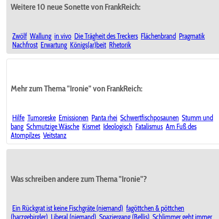
Weitere 10 neue Sonette von FrankReich:
Zwölf
Wallung
in vivo
Die Trägheit des Treckers
Flächenbrand
Pragmatik
Nachfrost
Erwartung
Königs(ar)beit
Rhetorik
Mehr zum Thema "Ironie" von FrankReich:
Hilfe
Tumoreske
Emissionen
Panta rhei
Schwertfischposaunen
Stumm und
bang
Schmutzige Wäsche
Kismet
Ideologisch
Fatalismus
Am Fuß des
Atompilzes
Veitstanz
Was schreiben andere zum Thema "Ironie"?
Ein Rückgrat ist keine Fischgräte (niemand)
fagöttchen & pöttchen
(harzgebirgler)
Liberal (niemand)
Spaziergang (Bellis)
Schlimmer geht immer