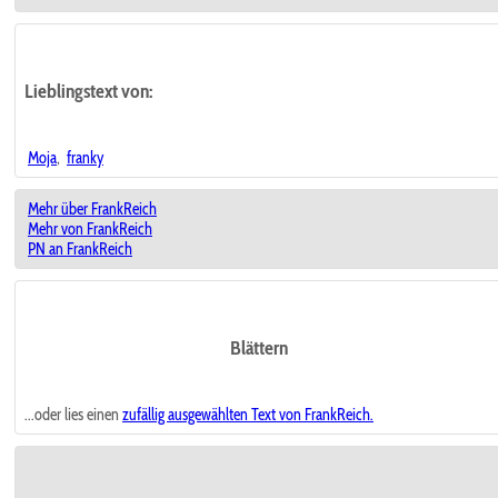
Lieblingstext
von:
Moja
,
franky
Mehr über FrankReich
Mehr von FrankReich
PN an FrankReich
Blättern
...oder lies einen
zufällig ausgewählten
Text von FrankReich.