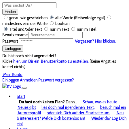
Finden
genau wie geschrieben
alle Worte (Reihenfolge egal)
mindestens eins der Worte
boolean
Titel und/oder Text
nur im Text
nur im Titel
Benutzername
Passwort
Vergessen? Hier klicken.
Einloggen
Du bist noch nicht angemeldet?
Klicke
hier, um Dir ein
Benutzerkonto zu erstellen.
(Keine Angst, es
kostet nichts)
Mein Konto
Einloggen
Anmelden
Passwort vergessen?
Start
Du hast noch keinen Plan?
Dann...
Schau, was es heute
Neues gibt
lies doch mal irgendeinen
Text,
besuch mal ein
Autorenprofil
oder sieh Dich auf der
Startseite um.
Neu
& interessiert? Melde Dich kostenlos an!
Wieder da? Log Dich
ein!