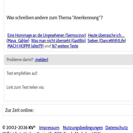
Was schreiben andere zum Thema "Anerkennung"?
Eine Hommage an die Ungesehenen (Sermocinor)
Heute überrasche ich....
(Maya_Gähler)
Was man nicht übersieht (GastIltis)
Sieben (DanceWith1Life)
MACH HOPPI! (alter79)
und
167 weitere Texte
.
Probleme damit?
melden!
Text empfehlen auf:
Link zum Text teilen via:
Zur Zeit online:
®
© 2002-2026
KV
Impressum
Nutzungsbedingungen
Datenschutz
®