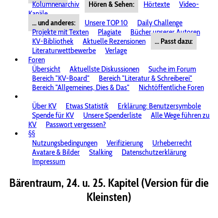
Kolumnenarchiv
Hören & Sehen:
Hörtexte
Video-
Kanäle
... und anderes:
Unsere TOP 10
Daily Challenge
Projekte mit Texten
Plagiate
Bücher unserer Autoren
KV-Bibliothek
Aktuelle Rezensionen
... Passt dazu:
Literaturwettbewerbe
Verlage
Foren
Übersicht
Aktuellste Diskussionen
Suche im Forum
Bereich "KV-Board"
Bereich "Literatur & Schreiberei"
Bereich "Allgemeines, Dies & Das"
Nichtöffentliche Foren
Über KV
Etwas Statistik
Erklärung: Benutzersymbole
Spende für KV
Unsere Spenderliste
Alle Wege führen zu
KV
Passwort vergessen?
§§
Nutzungsbedingungen
Verifizierung
Urheberrecht
Avatare & Bilder
Stalking
Datenschutzerklärung
Impressum
Bärentraum, 24. u. 25. Kapitel (Version für die
Kleinsten)