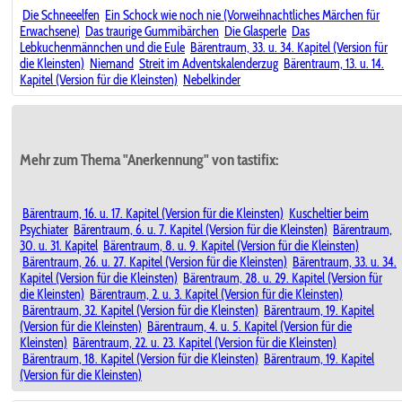
Die Schneeelfen
Ein Schock wie noch nie (Vorweihnachtliches Märchen für
Erwachsene)
Das traurige Gummibärchen
Die Glasperle
Das
Lebkuchenmännchen und die Eule
Bärentraum, 33. u. 34. Kapitel (Version für
die Kleinsten)
Niemand
Streit im Adventskalenderzug
Bärentraum, 13. u. 14.
Kapitel (Version für die Kleinsten)
Nebelkinder
Mehr zum Thema "Anerkennung" von tastifix:
Bärentraum, 16. u. 17. Kapitel (Version für die Kleinsten)
Kuscheltier beim
Psychiater
Bärentraum, 6. u. 7. Kapitel (Version für die Kleinsten)
Bärentraum,
30. u. 31. Kapitel
Bärentraum, 8. u. 9. Kapitel (Version für die Kleinsten)
Bärentraum, 26. u. 27. Kapitel (Version für die Kleinsten)
Bärentraum, 33. u. 34.
Kapitel (Version für die Kleinsten)
Bärentraum, 28. u. 29. Kapitel (Version für
die Kleinsten)
Bärentraum, 2. u. 3. Kapitel (Version für die Kleinsten)
Bärentraum, 32. Kapitel (Version für die Kleinsten)
Bärentraum, 19. Kapitel
(Version für die Kleinsten)
Bärentraum, 4. u. 5. Kapitel (Version für die
Kleinsten)
Bärentraum, 22. u. 23. Kapitel (Version für die Kleinsten)
Bärentraum, 18. Kapitel (Version für die Kleinsten)
Bärentraum, 19. Kapitel
(Version für die Kleinsten)