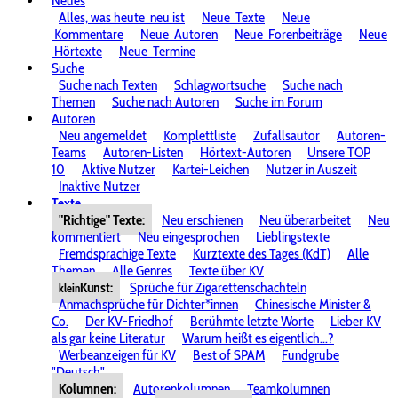
Neues
Alles, was heute
neu ist
Neue
Texte
Neue
Kommentare
Neue
Autoren
Neue
Forenbeiträge
Neue
Hörtexte
Neue
Termine
Suche
Suche nach Texten
Schlagwortsuche
Suche nach
Themen
Suche nach Autoren
Suche im Forum
Autoren
Neu angemeldet
Komplettliste
Zufallsautor
Autoren-
Teams
Autoren-Listen
Hörtext-Autoren
Unsere TOP
10
Aktive Nutzer
Kartei-Leichen
Nutzer in Auszeit
Inaktive Nutzer
Texte
"Richtige" Texte:
Neu erschienen
Neu überarbeitet
Neu
kommentiert
Neu eingesprochen
Lieblingstexte
Fremdsprachige Texte
Kurztexte des Tages (KdT)
Alle
Themen
Alle Genres
Texte über KV
Kunst:
Sprüche für Zigarettenschachteln
klein
Anmachsprüche für Dichter*innen
Chinesische Minister &
Co.
Der KV-Friedhof
Berühmte letzte Worte
Lieber KV
als gar keine Literatur
Warum heißt es eigentlich...?
Werbeanzeigen für KV
Best of SPAM
Fundgrube
"Deutsch"
Kolumnen:
Autorenkolumnen
Teamkolumnen