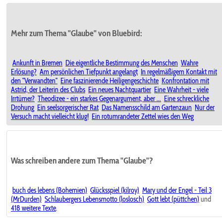
Mehr zum Thema "Glaube" von Bluebird:
Ankunft in Bremen
Die eigentliche Bestimmung des Menschen
Wahre
Erlösung?
Am persönlichen Tiefpunkt angelangt
In regelmäßigem Kontakt mit
den "Verwandten"
Eine faszinierende Heiligengeschichte
Konfrontation mit
Astrid, der Leiterin des Clubs
Ein neues Nachtquartier
Eine Wahrheit - viele
Irrtümer?
Theodizee - ein starkes Gegenargument, aber ...
Eine schreckliche
Drohung
Ein seelsorgerischer Rat
Das Namensschild am Gartenzaun
Nur der
Versuch macht vielleicht klug!
Ein rotumrandeter Zettel wies den Weg
Was schreiben andere zum Thema "Glaube"?
buch des lebens (Bohemien)
Glücksspiel (kilroy)
Mary und der Engel - Teil 3
(MrDurden)
Schlaubergers Lebensmotto (loslosch)
Gott lebt (püttchen)
und
418 weitere Texte
.