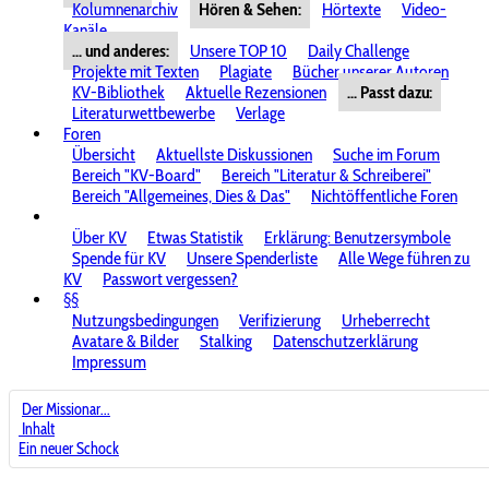
Kolumnenarchiv
Hören & Sehen:
Hörtexte
Video-
Kanäle
... und anderes:
Unsere TOP 10
Daily Challenge
Projekte mit Texten
Plagiate
Bücher unserer Autoren
KV-Bibliothek
Aktuelle Rezensionen
... Passt dazu:
Literaturwettbewerbe
Verlage
Foren
Übersicht
Aktuellste Diskussionen
Suche im Forum
Bereich "KV-Board"
Bereich "Literatur & Schreiberei"
Bereich "Allgemeines, Dies & Das"
Nichtöffentliche Foren
Über KV
Etwas Statistik
Erklärung: Benutzersymbole
Spende für KV
Unsere Spenderliste
Alle Wege führen zu
KV
Passwort vergessen?
§§
Nutzungsbedingungen
Verifizierung
Urheberrecht
Avatare & Bilder
Stalking
Datenschutzerklärung
Impressum
Der Missionar...
Inhalt
Ein neuer Schock