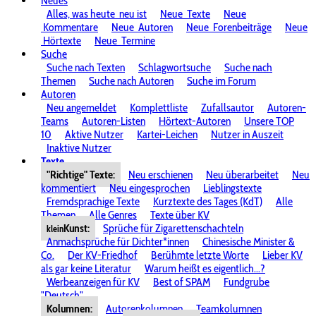
Neues
Alles, was heute
neu ist
Neue
Texte
Neue
Kommentare
Neue
Autoren
Neue
Forenbeiträge
Neue
Hörtexte
Neue
Termine
Suche
Suche nach Texten
Schlagwortsuche
Suche nach
Themen
Suche nach Autoren
Suche im Forum
Autoren
Neu angemeldet
Komplettliste
Zufallsautor
Autoren-
Teams
Autoren-Listen
Hörtext-Autoren
Unsere TOP
10
Aktive Nutzer
Kartei-Leichen
Nutzer in Auszeit
Inaktive Nutzer
Texte
"Richtige" Texte:
Neu erschienen
Neu überarbeitet
Neu
kommentiert
Neu eingesprochen
Lieblingstexte
Fremdsprachige Texte
Kurztexte des Tages (KdT)
Alle
Themen
Alle Genres
Texte über KV
Kunst:
Sprüche für Zigarettenschachteln
klein
Anmachsprüche für Dichter*innen
Chinesische Minister &
Co.
Der KV-Friedhof
Berühmte letzte Worte
Lieber KV
als gar keine Literatur
Warum heißt es eigentlich...?
Werbeanzeigen für KV
Best of SPAM
Fundgrube
"Deutsch"
Kolumnen:
Autorenkolumnen
Teamkolumnen