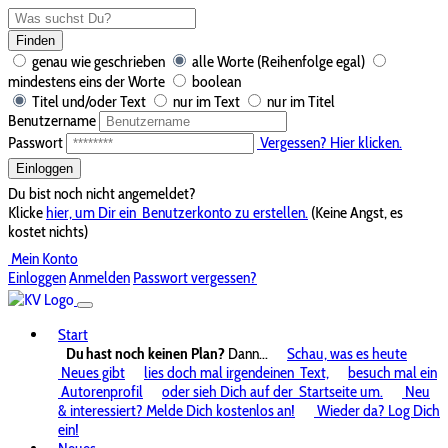
Finden
genau wie geschrieben
alle Worte (Reihenfolge egal)
mindestens eins der Worte
boolean
Titel und/oder Text
nur im Text
nur im Titel
Benutzername
Passwort
Vergessen? Hier klicken.
Einloggen
Du bist noch nicht angemeldet?
Klicke
hier, um Dir ein
Benutzerkonto zu erstellen.
(Keine Angst, es
kostet nichts)
Mein Konto
Einloggen
Anmelden
Passwort vergessen?
Start
Du hast noch keinen Plan?
Dann...
Schau, was es heute
Neues gibt
lies doch mal irgendeinen
Text,
besuch mal ein
Autorenprofil
oder sieh Dich auf der
Startseite um.
Neu
& interessiert? Melde Dich kostenlos an!
Wieder da? Log Dich
ein!