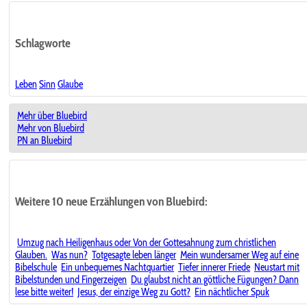
Schlagworte
Leben
Sinn
Glaube
Mehr über Bluebird
Mehr von Bluebird
PN an Bluebird
Weitere 10 neue Erzählungen von Bluebird:
Umzug nach Heiligenhaus oder Von der Gottesahnung zum christlichen
Glauben.
Was nun?
Totgesagte leben länger
Mein wundersamer Weg auf eine
Bibelschule
Ein unbequemes Nachtquartier
Tiefer innerer Friede
Neustart mit
Bibelstunden und Fingerzeigen
Du glaubst nicht an göttliche Fügungen? Dann
lese bitte weiter!
Jesus, der einzige Weg zu Gott?
Ein nächtlicher Spuk