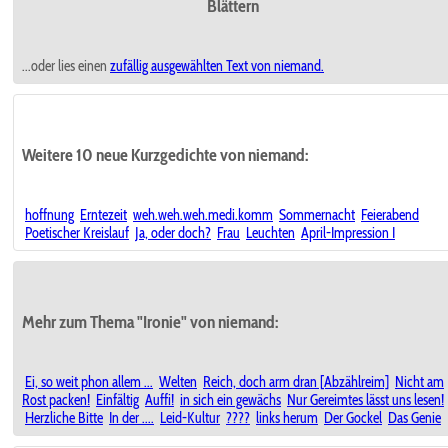
Blättern
...oder lies einen
zufällig ausgewählten
Text von niemand.
Weitere 10 neue Kurzgedichte von niemand:
hoffnung
Erntezeit
weh.weh.weh.medi.komm
Sommernacht
Feierabend
Poetischer Kreislauf
Ja, oder doch?
Frau
Leuchten
April-Impression I
Mehr zum Thema "Ironie" von niemand:
Ei, so weit phon allem ...
Welten
Reich, doch arm dran [Abzählreim]
Nicht am
Rost packen!
Einfältig
Auffi!
in sich ein gewächs
Nur Gereimtes lässt uns lesen!
Herzliche Bitte
In der ....
Leid-Kultur
????
links herum
Der Gockel
Das Genie