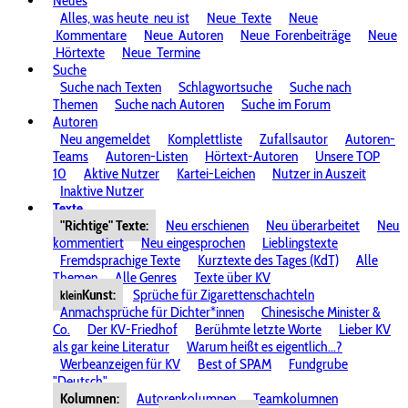
Neues
Alles, was heute
neu ist
Neue
Texte
Neue
Kommentare
Neue
Autoren
Neue
Forenbeiträge
Neue
Hörtexte
Neue
Termine
Suche
Suche nach Texten
Schlagwortsuche
Suche nach
Themen
Suche nach Autoren
Suche im Forum
Autoren
Neu angemeldet
Komplettliste
Zufallsautor
Autoren-
Teams
Autoren-Listen
Hörtext-Autoren
Unsere TOP
10
Aktive Nutzer
Kartei-Leichen
Nutzer in Auszeit
Inaktive Nutzer
Texte
"Richtige" Texte:
Neu erschienen
Neu überarbeitet
Neu
kommentiert
Neu eingesprochen
Lieblingstexte
Fremdsprachige Texte
Kurztexte des Tages (KdT)
Alle
Themen
Alle Genres
Texte über KV
Kunst:
Sprüche für Zigarettenschachteln
klein
Anmachsprüche für Dichter*innen
Chinesische Minister &
Co.
Der KV-Friedhof
Berühmte letzte Worte
Lieber KV
als gar keine Literatur
Warum heißt es eigentlich...?
Werbeanzeigen für KV
Best of SPAM
Fundgrube
"Deutsch"
Kolumnen:
Autorenkolumnen
Teamkolumnen