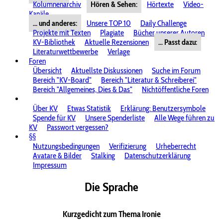
Kolumnenarchiv
Hören & Sehen:
Hörtexte
Video-
Kanäle
... und anderes:
Unsere TOP 10
Daily Challenge
Projekte mit Texten
Plagiate
Bücher unserer Autoren
KV-Bibliothek
Aktuelle Rezensionen
... Passt dazu:
Literaturwettbewerbe
Verlage
Foren
Übersicht
Aktuellste Diskussionen
Suche im Forum
Bereich "KV-Board"
Bereich "Literatur & Schreiberei"
Bereich "Allgemeines, Dies & Das"
Nichtöffentliche Foren
Über KV
Etwas Statistik
Erklärung: Benutzersymbole
Spende für KV
Unsere Spenderliste
Alle Wege führen zu
KV
Passwort vergessen?
§§
Nutzungsbedingungen
Verifizierung
Urheberrecht
Avatare & Bilder
Stalking
Datenschutzerklärung
Impressum
Die Sprache
Kurzgedicht zum Thema Ironie