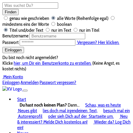
Finden
genau wie geschrieben
alle Worte (Reihenfolge egal)
mindestens eins der Worte
boolean
Titel und/oder Text
nur im Text
nur im Titel
Benutzername
Passwort
Vergessen? Hier klicken.
Einloggen
Du bist noch nicht angemeldet?
Klicke
hier, um Dir ein
Benutzerkonto zu erstellen.
(Keine Angst, es
kostet nichts)
Mein Konto
Einloggen
Anmelden
Passwort vergessen?
Start
Du hast noch keinen Plan?
Dann...
Schau, was es heute
Neues gibt
lies doch mal irgendeinen
Text,
besuch mal ein
Autorenprofil
oder sieh Dich auf der
Startseite um.
Neu
& interessiert? Melde Dich kostenlos an!
Wieder da? Log Dich
ein!