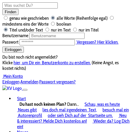
Finden
genau wie geschrieben
alle Worte (Reihenfolge egal)
mindestens eins der Worte
boolean
Titel und/oder Text
nur im Text
nur im Titel
Benutzername
Passwort
Vergessen? Hier klicken.
Einloggen
Du bist noch nicht angemeldet?
Klicke
hier, um Dir ein
Benutzerkonto zu erstellen.
(Keine Angst, es
kostet nichts)
Mein Konto
Einloggen
Anmelden
Passwort vergessen?
Start
Du hast noch keinen Plan?
Dann...
Schau, was es heute
Neues gibt
lies doch mal irgendeinen
Text,
besuch mal ein
Autorenprofil
oder sieh Dich auf der
Startseite um.
Neu
& interessiert? Melde Dich kostenlos an!
Wieder da? Log Dich
ein!