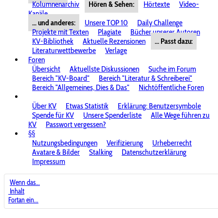
Kolumnenarchiv
Hören & Sehen:
Hörtexte
Video-
Kanäle
... und anderes:
Unsere TOP 10
Daily Challenge
Projekte mit Texten
Plagiate
Bücher unserer Autoren
KV-Bibliothek
Aktuelle Rezensionen
... Passt dazu:
Literaturwettbewerbe
Verlage
Foren
Übersicht
Aktuellste Diskussionen
Suche im Forum
Bereich "KV-Board"
Bereich "Literatur & Schreiberei"
Bereich "Allgemeines, Dies & Das"
Nichtöffentliche Foren
Über KV
Etwas Statistik
Erklärung: Benutzersymbole
Spende für KV
Unsere Spenderliste
Alle Wege führen zu
KV
Passwort vergessen?
§§
Nutzungsbedingungen
Verifizierung
Urheberrecht
Avatare & Bilder
Stalking
Datenschutzerklärung
Impressum
Wenn das...
Inhalt
Fortan ein...