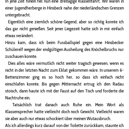
In jene Zeit hinein fiel nun eine dreitägige Klassenfahrt. Wir waren in
einer Jugendherberge in Hinsbeck nahe der niederländischen Grenzen
untergebracht.
Eigentlich eine ziemlich schöne Gegend, aber so richtig konnte ich
das gar nicht genießen. Seit jener Liegezeit hatte sich in mir einfach
etwas verändert.
Hinzu kam, dass ich beim Fussballspiel gegen eine Hinsbecker
Schülerelf wegen der endgültigen Ausheilung des Knöchelbruchs nur
zuschauen konnte.
Dies alles wäre vermutlich nicht weiter tragisch gewesen, wenn es
nicht in der letzten Nacht zum Eklat gekommen wäre. In unserem 6-
Bettenzimmer ging es so hoch her, so dass ich einfach nicht
einschlafen konnte. Bis gegen Mitternacht ertrug ich den Radau
stoisch, dann haute ich mit der Faust auf den Tisch und forderte die
Nachtruhe ein.
Tatsächlich trat danach auch Ruhe ein. Mein Wort als
Klassensprecher hatte vielleicht doch noch Gewicht. Vielleicht waren
sie aber auch nur etwas schockiert über meinen Wutausbruch.
Als ich allerdings kurz darauf von der Toilette zurückkam, staunte ich