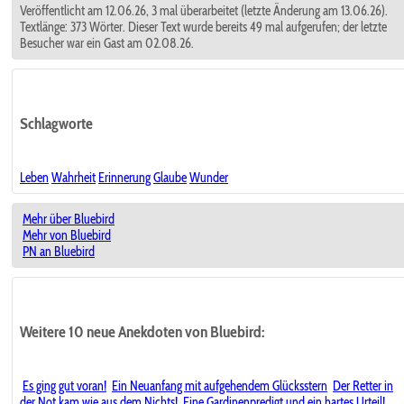
Veröffentlicht am 12.06.26, 3 mal überarbeitet (letzte Änderung am 13.06.26).
Textlänge: 373 Wörter. Dieser Text wurde bereits 49 mal aufgerufen; der letzte
Besucher war ein Gast am 02.08.26.
Schlagworte
Leben
Wahrheit
Erinnerung
Glaube
Wunder
Mehr über Bluebird
Mehr von Bluebird
PN an Bluebird
Weitere 10 neue Anekdoten von Bluebird:
Es ging gut voran!
Ein Neuanfang mit aufgehendem Glücksstern
Der Retter in
der Not kam wie aus dem Nichts!
Eine Gardinenpredigt und ein hartes Urteil!