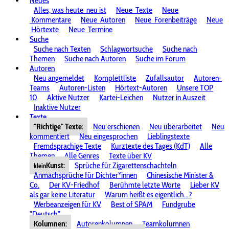
Neues
Alles, was heute
neu ist
Neue
Texte
Neue
Kommentare
Neue
Autoren
Neue
Forenbeiträge
Neue
Hörtexte
Neue
Termine
Suche
Suche nach Texten
Schlagwortsuche
Suche nach
Themen
Suche nach Autoren
Suche im Forum
Autoren
Neu angemeldet
Komplettliste
Zufallsautor
Autoren-
Teams
Autoren-Listen
Hörtext-Autoren
Unsere TOP
10
Aktive Nutzer
Kartei-Leichen
Nutzer in Auszeit
Inaktive Nutzer
Texte
"Richtige" Texte:
Neu erschienen
Neu überarbeitet
Neu
kommentiert
Neu eingesprochen
Lieblingstexte
Fremdsprachige Texte
Kurztexte des Tages (KdT)
Alle
Themen
Alle Genres
Texte über KV
Kunst:
Sprüche für Zigarettenschachteln
klein
Anmachsprüche für Dichter*innen
Chinesische Minister &
Co.
Der KV-Friedhof
Berühmte letzte Worte
Lieber KV
als gar keine Literatur
Warum heißt es eigentlich...?
Werbeanzeigen für KV
Best of SPAM
Fundgrube
"Deutsch"
Kolumnen:
Autorenkolumnen
Teamkolumnen