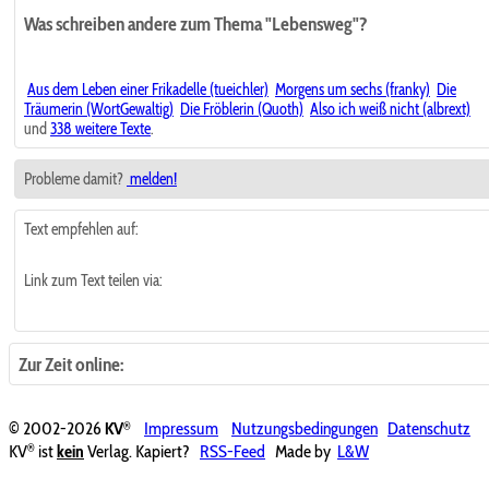
Was schreiben andere zum Thema "Lebensweg"?
Aus dem Leben einer Frikadelle (tueichler)
Morgens um sechs (franky)
Die
Träumerin (WortGewaltig)
Die Fröblerin (Quoth)
Also ich weiß nicht (albrext)
und
338 weitere Texte
.
Probleme damit?
melden!
Text empfehlen auf:
Link zum Text teilen via:
Zur Zeit online:
®
© 2002-2026
KV
Impressum
Nutzungsbedingungen
Datenschutz
®
KV
ist
kein
Verlag. Kapiert?
RSS-Feed
Made by
L&W