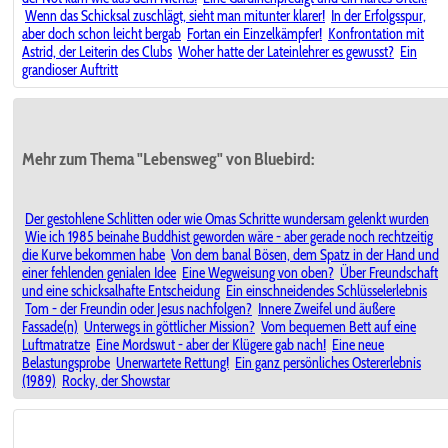
Wenn das Schicksal zuschlägt, sieht man mitunter klarer!
In der Erfolgsspur,
aber doch schon leicht bergab
Fortan ein Einzelkämpfer!
Konfrontation mit
Astrid, der Leiterin des Clubs
Woher hatte der Lateinlehrer es gewusst?
Ein
grandioser Auftritt
Mehr zum Thema "Lebensweg" von Bluebird:
Der gestohlene Schlitten oder wie Omas Schritte wundersam gelenkt wurden
Wie ich 1985 beinahe Buddhist geworden wäre - aber gerade noch rechtzeitig
die Kurve bekommen habe
Von dem banal Bösen, dem Spatz in der Hand und
einer fehlenden genialen Idee
Eine Wegweisung von oben?
Über Freundschaft
und eine schicksalhafte Entscheidung
Ein einschneidendes Schlüsselerlebnis
Tom - der Freundin oder Jesus nachfolgen?
Innere Zweifel und äußere
Fassade(n)
Unterwegs in göttlicher Mission?
Vom bequemen Bett auf eine
Luftmatratze
Eine Mordswut - aber der Klügere gab nach!
Eine neue
Belastungsprobe
Unerwartete Rettung!
Ein ganz persönliches Ostererlebnis
(1989)
Rocky, der Showstar