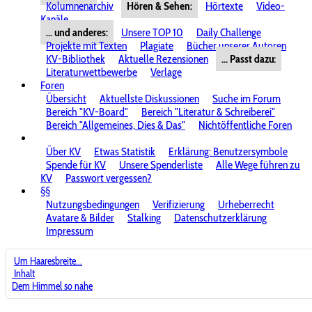
Kolumnenarchiv
Hören & Sehen:
Hörtexte
Video-
Kanäle
... und anderes:
Unsere TOP 10
Daily Challenge
Projekte mit Texten
Plagiate
Bücher unserer Autoren
KV-Bibliothek
Aktuelle Rezensionen
... Passt dazu:
Literaturwettbewerbe
Verlage
Foren
Übersicht
Aktuellste Diskussionen
Suche im Forum
Bereich "KV-Board"
Bereich "Literatur & Schreiberei"
Bereich "Allgemeines, Dies & Das"
Nichtöffentliche Foren
Über KV
Etwas Statistik
Erklärung: Benutzersymbole
Spende für KV
Unsere Spenderliste
Alle Wege führen zu
KV
Passwort vergessen?
§§
Nutzungsbedingungen
Verifizierung
Urheberrecht
Avatare & Bilder
Stalking
Datenschutzerklärung
Impressum
Um Haaresbreite...
Inhalt
Dem Himmel so nahe