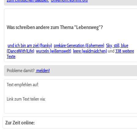
Was schreiben andere zum Thema "Lebensweg"?
und ich bin am ziel (franky)
prekäre Generation (Ephemere)
Sky, still, blue
(DanceWith1Life)
wurzeln (willemswelt)
leere (waldmädchen)
und
338 weitere
Texte
.
Probleme damit?
melden!
Text empfehlen auf:
Link zum Text teilen via:
Zur Zeit online: