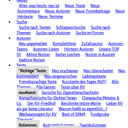
Neues
Alles, was heute
neu ist
Neue
Texte
Neue
Kommentare
Neue
Autoren
Neue
Forenbeiträge
Neue
Hörtexte
Neue
Termine
Suche
Suche nach Texten
Schlagwortsuche
Suche nach
Themen
Suche nach Autoren
Suche im Forum
Autoren
Neu angemeldet
Komplettliste
Zufallsautor
Autoren-
Teams
Autoren-Listen
Hörtext-Autoren
Unsere TOP
10
Aktive Nutzer
Kartei-Leichen
Nutzer in Auszeit
Inaktive Nutzer
Texte
"Richtige" Texte:
Neu erschienen
Neu überarbeitet
Neu
kommentiert
Neu eingesprochen
Lieblingstexte
Fremdsprachige Texte
Kurztexte des Tages (KdT)
Alle
Themen
Alle Genres
Texte über KV
Kunst:
Sprüche für Zigarettenschachteln
klein
Anmachsprüche für Dichter*innen
Chinesische Minister &
Co.
Der KV-Friedhof
Berühmte letzte Worte
Lieber KV
als gar keine Literatur
Warum heißt es eigentlich...?
Werbeanzeigen für KV
Best of SPAM
Fundgrube
"Deutsch"
Kolumnen:
Autorenkolumnen
Teamkolumnen