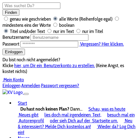
Finden
genau wie geschrieben
alle Worte (Reihenfolge egal)
mindestens eins der Worte
boolean
Titel und/oder Text
nur im Text
nur im Titel
Benutzername
Passwort
Vergessen? Hier klicken.
Einloggen
Du bist noch nicht angemeldet?
Klicke
hier, um Dir ein
Benutzerkonto zu erstellen.
(Keine Angst, es
kostet nichts)
Mein Konto
Einloggen
Anmelden
Passwort vergessen?
Start
Du hast noch keinen Plan?
Dann...
Schau, was es heute
Neues gibt
lies doch mal irgendeinen
Text,
besuch mal ein
Autorenprofil
oder sieh Dich auf der
Startseite um.
Neu
& interessiert? Melde Dich kostenlos an!
Wieder da? Log Dich
ein!