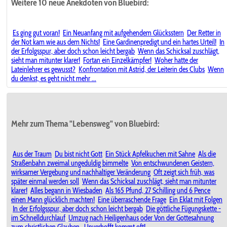
Weitere 10 neue Anekdoten von Bluebird:
Es ging gut voran!
Ein Neuanfang mit aufgehendem Glücksstern
Der Retter in
der Not kam wie aus dem Nichts!
Eine Gardinenpredigt und ein hartes Urteil!
In
der Erfolgsspur, aber doch schon leicht bergab
Wenn das Schicksal zuschlägt,
sieht man mitunter klarer!
Fortan ein Einzelkämpfer!
Woher hatte der
Lateinlehrer es gewusst?
Konfrontation mit Astrid, der Leiterin des Clubs
Wenn
du denkst, es geht nicht mehr ...
Mehr zum Thema "Lebensweg" von Bluebird:
Aus der Traum
Du bist nicht Gott
Ein Stück Apfelkuchen mit Sahne
Als die
Straßenbahn zweimal ungeduldig bimmelte
Von entschwundenen Geistern,
wirksamer Vergebung und nachhaltiger Veränderung
Oft zeigt sich früh, was
später einmal werden soll
Wenn das Schicksal zuschlägt, sieht man mitunter
klarer!
Alles begann in Wiesbaden
Als 165 Pfund, 27 Schilling und 6 Pence
einen Mann glücklich machten!
Eine überraschende Frage
Ein Eklat mit Folgen
In der Erfolgsspur, aber doch schon leicht bergab
Die göttliche Fügungskette -
im Schnelldurchlauf
Umzug nach Heiligenhaus oder Von der Gottesahnung
zum christlichen Glauben.
Unverhofft kommt oft!