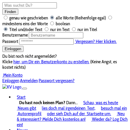
Finden
genau wie geschrieben
alle Worte (Reihenfolge egal)
mindestens eins der Worte
boolean
Titel und/oder Text
nur im Text
nur im Titel
Benutzername
Passwort
Vergessen? Hier klicken.
Einloggen
Du bist noch nicht angemeldet?
Klicke
hier, um Dir ein
Benutzerkonto zu erstellen.
(Keine Angst, es
kostet nichts)
Mein Konto
Einloggen
Anmelden
Passwort vergessen?
Start
Du hast noch keinen Plan?
Dann...
Schau, was es heute
Neues gibt
lies doch mal irgendeinen
Text,
besuch mal ein
Autorenprofil
oder sieh Dich auf der
Startseite um.
Neu
& interessiert? Melde Dich kostenlos an!
Wieder da? Log Dich
ein!