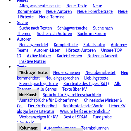
Neues
Alles, was heute
neu ist
Neue
Texte
Neue
Kommentare
Neue
Autoren
Neue
Forenbeiträge
Neue
Hörtexte
Neue
Termine
Suche
Suche nach Texten
Schlagwortsuche
Suche nach
Themen
Suche nach Autoren
Suche im Forum
Autoren
Neu angemeldet
Komplettliste
Zufallsautor
Autoren-
Teams
Autoren-Listen
Hörtext-Autoren
Unsere TOP
10
Aktive Nutzer
Kartei-Leichen
Nutzer in Auszeit
Inaktive Nutzer
Texte
"Richtige" Texte:
Neu erschienen
Neu überarbeitet
Neu
kommentiert
Neu eingesprochen
Lieblingstexte
Fremdsprachige Texte
Kurztexte des Tages (KdT)
Alle
Themen
Alle Genres
Texte über KV
Kunst:
Sprüche für Zigarettenschachteln
klein
Anmachsprüche für Dichter*innen
Chinesische Minister &
Co.
Der KV-Friedhof
Berühmte letzte Worte
Lieber KV
als gar keine Literatur
Warum heißt es eigentlich...?
Werbeanzeigen für KV
Best of SPAM
Fundgrube
"Deutsch"
Kolumnen:
Autorenkolumnen
Teamkolumnen