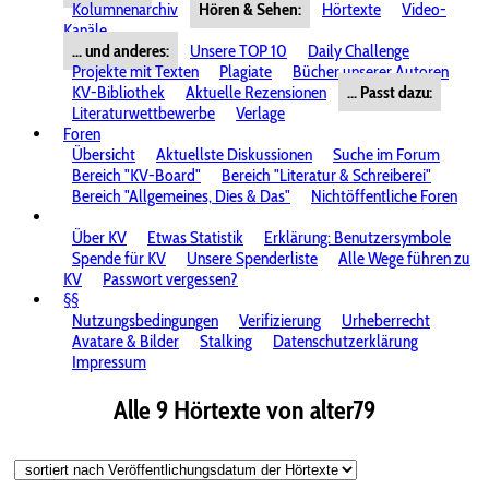
Kolumnenarchiv
Hören & Sehen:
Hörtexte
Video-
Kanäle
... und anderes:
Unsere TOP 10
Daily Challenge
Projekte mit Texten
Plagiate
Bücher unserer Autoren
KV-Bibliothek
Aktuelle Rezensionen
... Passt dazu:
Literaturwettbewerbe
Verlage
Foren
Übersicht
Aktuellste Diskussionen
Suche im Forum
Bereich "KV-Board"
Bereich "Literatur & Schreiberei"
Bereich "Allgemeines, Dies & Das"
Nichtöffentliche Foren
Über KV
Etwas Statistik
Erklärung: Benutzersymbole
Spende für KV
Unsere Spenderliste
Alle Wege führen zu
KV
Passwort vergessen?
§§
Nutzungsbedingungen
Verifizierung
Urheberrecht
Avatare & Bilder
Stalking
Datenschutzerklärung
Impressum
Alle 9 Hörtexte von alter79