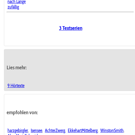
nach Länge
zufällig
3 Textserien
Lies mehr:
9 Hörtexte
empfohlen von:
harzgebirgler
,
Isensee
,
AchterZwerg
,
EkkehartMittelberg
,
WinstonSmith
,