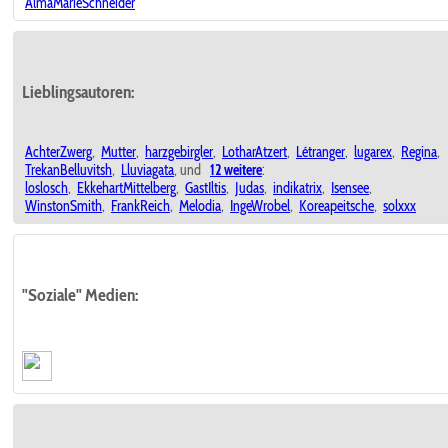
AlmaMarieSchneider
Lieblingsautoren:
AchterZwerg
,
Mutter
,
harzgebirgler
,
LotharAtzert
,
Létranger
,
lugarex
,
Regina
,
TrekanBelluvitsh
,
Lluviagata
, und
12 weitere
:
loslosch
,
EkkehartMittelberg
,
GastIltis
,
Judas
,
indikatrix
,
Isensee
,
WinstonSmith
,
FrankReich
,
Melodia
,
IngeWrobel
,
Koreapeitsche
,
solxxx
"Soziale" Medien: