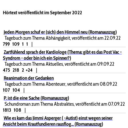
Hörtext veröffentlicht im September 2022
Jeden Morgen schuf er (sich) den Himmel neu (Romanauszug)
Tagebuch zum Thema Abhängigkeit, veröffentlicht am 22.09.22
799
109
1
1
|
Zartfühlend sprach der Kardiologe (Thema: gibt es das Post Vac -
Syndrom - oder bin ich ein Spinner?)
Tagebuch zum Thema Aktuelles, veröffentlicht am 09.09.22
475
218
2
+24
|
Reanimation der Gedanken
Tagebuch zum Thema Abenteuer, veröffentlicht am 08.09.22
107
104
|
P. ist die eine Sache (Romanauszug)
Schundroman zum Thema Abstraktes, veröffentlicht am 07.09.22
1813
108
|
Wie es kam das Jimmi Asperger ( -Autist) einst wegen seiner
Ansicht beim Krautfundieren rausflog... (Romanauszug)