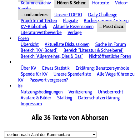
Kolumnenarchiv
Hören & Sehen:
Hörtexte
Video-
Kanäle
... und anderes:
Unsere TOP 10
Daily Challenge
Projekte mit Texten
Plagiate
Bücher unserer Autoren
KV-Bibliothek
Aktuelle Rezensionen
... Passt dazu:
Literaturwettbewerbe
Verlage
Foren
Übersicht
Aktuellste Diskussionen
Suche im Forum
Bereich "KV-Board"
Bereich "Literatur & Schreiberei"
Bereich "Allgemeines, Dies & Das"
Nichtöffentliche Foren
Über KV
Etwas Statistik
Erklärung: Benutzersymbole
Spende für KV
Unsere Spenderliste
Alle Wege führen zu
KV
Passwort vergessen?
§§
Nutzungsbedingungen
Verifizierung
Urheberrecht
Avatare & Bilder
Stalking
Datenschutzerklärung
Impressum
Alle 36 Texte von Abhorsen