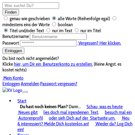
Finden
genau wie geschrieben
alle Worte (Reihenfolge egal)
mindestens eins der Worte
boolean
Titel und/oder Text
nur im Text
nur im Titel
Benutzername
Passwort
Vergessen? Hier klicken.
Einloggen
Du bist noch nicht angemeldet?
Klicke
hier, um Dir ein
Benutzerkonto zu erstellen.
(Keine Angst, es
kostet nichts)
Mein Konto
Einloggen
Anmelden
Passwort vergessen?
Start
Du hast noch keinen Plan?
Dann...
Schau, was es heute
Neues gibt
lies doch mal irgendeinen
Text,
besuch mal ein
Autorenprofil
oder sieh Dich auf der
Startseite um.
Neu
& interessiert? Melde Dich kostenlos an!
Wieder da? Log Dich
ein!