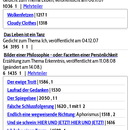
1036
1
|
Mehrteiler
Wolkenfetzen
|
1217
1
Cloudy Clothes
|
1318
Das Leben ist ein Tanz
Gedicht zum Thema Ich, veröffentlicht am 04.12.07
54
3195
1
1
|
Bilder einer Philosophie - oder: Facetten einer Persönlichkeit
Erzählung zum Thema Erkenntnis, veröffentlicht am 11.08.08
(geändert am 14.08.)
6
1435
1
|
Mehrteiler
Der ewige Trott
|
1586
, 1
Laufrad der Gedanken
|
1530
Der Spiegelsee
|
2050
, 1
1
Falsche Schlussfolgerung
|
1620
, 1
mit 1
2
Endlich eine wegweisende Richtung:
Aphorismus |
1518
, 2
Und sie schrein: HIER UND JETZT! HIER UND JETZT!
|
1616