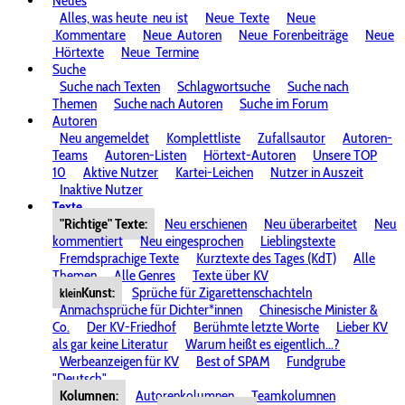
Neues
Alles, was heute
neu ist
Neue
Texte
Neue
Kommentare
Neue
Autoren
Neue
Forenbeiträge
Neue
Hörtexte
Neue
Termine
Suche
Suche nach Texten
Schlagwortsuche
Suche nach
Themen
Suche nach Autoren
Suche im Forum
Autoren
Neu angemeldet
Komplettliste
Zufallsautor
Autoren-
Teams
Autoren-Listen
Hörtext-Autoren
Unsere TOP
10
Aktive Nutzer
Kartei-Leichen
Nutzer in Auszeit
Inaktive Nutzer
Texte
"Richtige" Texte:
Neu erschienen
Neu überarbeitet
Neu
kommentiert
Neu eingesprochen
Lieblingstexte
Fremdsprachige Texte
Kurztexte des Tages (KdT)
Alle
Themen
Alle Genres
Texte über KV
Kunst:
Sprüche für Zigarettenschachteln
klein
Anmachsprüche für Dichter*innen
Chinesische Minister &
Co.
Der KV-Friedhof
Berühmte letzte Worte
Lieber KV
als gar keine Literatur
Warum heißt es eigentlich...?
Werbeanzeigen für KV
Best of SPAM
Fundgrube
"Deutsch"
Kolumnen:
Autorenkolumnen
Teamkolumnen