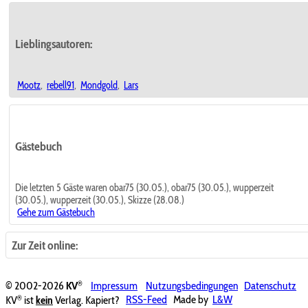
Lieblingsautoren:
Mootz
,
rebell91
,
Mondgold
,
Lars
Gästebuch
Die letzten 5 Gäste waren obar75 (30.05.), obar75 (30.05.), wupperzeit
(30.05.), wupperzeit (30.05.), Skizze (28.08.)
Gehe zum Gästebuch
Zur Zeit online:
®
© 2002-2026
KV
Impressum
Nutzungsbedingungen
Datenschutz
®
KV
ist
kein
Verlag. Kapiert?
RSS-Feed
Made by
L&W