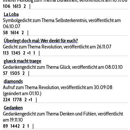
106
1613
2
|
La Loba
Symbolgedicht zum Thema Selbsterkenntnis, veröffentlicht am
06.10.07
58
1614
2
|
Überlegt doch mal: Wer denkt für euch?
Gedicht zum Thema Revolution, veröffentlicht am 26.11.07
113
1345
2
+1
1
|
glueck macht traege
Gedankengedicht zum Thema Glück, veröffentlicht am 08.03.10
57
1505
2
|
diamonds
Aufruf zum Thema Revolution, veröffentlicht am 30.09.08
(geändert am 01.10.)
224
1778
2
+1
|
Gedanken
Gedankengedicht zum Thema Denken und Fühlen, veröffentlicht
am 19.11.10
89
1442
2
1
|