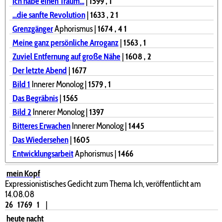
Ich habe einen Traum...
|
1599
, 1
...die sanfte Revolution
|
1633
, 2
1
Grenzgänger
Aphorismus |
1674
, 4
1
Meine ganz persönliche Arroganz
|
1563
, 1
Zuviel Entfernung auf große Nähe
|
1608
, 2
Der letzte Abend
|
1677
Bild 1
Innerer Monolog |
1579
, 1
Das Begräbnis
|
1565
Bild 2
Innerer Monolog |
1397
Bitteres Erwachen
Innerer Monolog |
1445
Das Wiedersehen
|
1605
Entwicklungsarbeit
Aphorismus |
1466
mein Kopf
Expressionistisches Gedicht zum Thema Ich, veröffentlicht am
14.08.08
26
1769
1
|
heute nacht