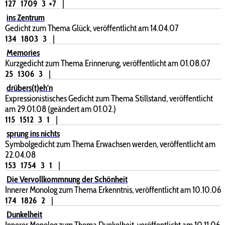
127
1709
3
+7
|
ins Zentrum
Gedicht zum Thema Glück, veröffentlicht am 14.04.07
134
1803
3
|
Memories
Kurzgedicht zum Thema Erinnerung, veröffentlicht am 01.08.07
25
1306
3
|
drübers(t)eh'n
Expressionistisches Gedicht zum Thema Stillstand, veröffentlicht
am 29.01.08 (geändert am 01.02.)
115
1512
3
1
|
sprung ins nichts
Symbolgedicht zum Thema Erwachsen werden, veröffentlicht am
22.04.08
153
1754
3
1
|
Die Vervollkommnung der Schönheit
Innerer Monolog zum Thema Erkenntnis, veröffentlicht am 10.10.06
174
1826
2
|
Dunkelheit
Innerer Monolog zum Thema Dunkelheit, veröffentlicht am 10.11.06