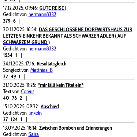
17.12.2025, 09:46:
GUTE REISE !
Gedicht von
hermann8332
379
6
|
30.11.2025, 16:54:
DAS GESCHLOSSENE DORFWIRTSHAUS ZUR
LETZTEN EINKEHR BEKANNT ALS SCHWARZER ADLER ( AUF
SCHWARZEM GRUND )
Gedicht von
hermann8332
1534
1
|
24.11.2025, 17:16:
Resultatsgleich
Songtext von
Matthias_B
32
49
1
|
31.10.2025, 11:25:
*mir fällt kein Titel ein*
Text von
Corvus
40
76
2
|
15.10.2025, 09:32:
Abschied
Gedicht von
linkeln
27
124
1
|
13.09.2025, 18:14:
Zwischen Bomben und Erinnerungen
Gedicht von
Saira