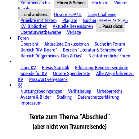
Kolumnenarchiv
Hören & Sehen:
Hörtexte
Video-
Kanäle
... und anderes:
Unsere TOP 10
Daily Challenge
Projekte mit Texten
Plagiate
Bücher unserer Autoren
KV-Bibliothek
Aktuelle Rezensionen
... Passt dazu:
Literaturwettbewerbe
Verlage
Foren
Übersicht
Aktuellste Diskussionen
Suche im Forum
Bereich "KV-Board"
Bereich "Literatur & Schreiberei"
Bereich "Allgemeines, Dies & Das"
Nichtöffentliche Foren
Über KV
Etwas Statistik
Erklärung: Benutzersymbole
Spende für KV
Unsere Spenderliste
Alle Wege führen zu
KV
Passwort vergessen?
§§
Nutzungsbedingungen
Verifizierung
Urheberrecht
Avatare & Bilder
Stalking
Datenschutzerklärung
Impressum
Texte zum Thema "Abschied"
(aber nicht von Traumreisende)