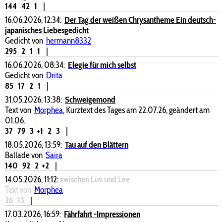
144
42
1
|
16.06.2026, 12:34:
Der Tag der weißen Chrysantheme Ein deutsch-
japanisches Liebesgedicht
Gedicht von
hermann8332
295
2
1
1
|
16.06.2026, 08:34:
Elegie für mich selbst
Gedicht von
Drita
85
17
2
1
|
31.05.2026, 13:38:
Schweigemond
Text von
Morphea
, Kurztext des Tages am 22.07.26, geändert am
01.06.
37
79
3
+1
2
3
|
18.05.2026, 13:59:
Tau auf den Blättern
Ballade von
Saira
140
92
2
+2
|
14.05.2026, 11:12:
zwischen Luv und Lee
Text von
Morphea
26
13
|
17.03.2026, 16:59:
Fährfahrt -Impressionen