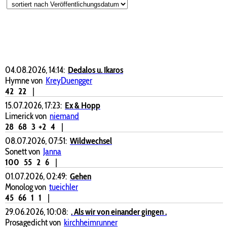
04.08.2026, 14:14:
Dedalos u. Ikaros
Hymne von
KreyDuengger
42
22
|
15.07.2026, 17:23:
Ex & Hopp
Limerick von
niemand
28
68
3
+2
4
|
08.07.2026, 07:51:
Wildwechsel
Sonett von
Janna
100
55
2
6
|
01.07.2026, 02:49:
Gehen
Monolog von
tueichler
45
66
1
1
|
29.06.2026, 10:08:
. Als wir von einander gingen .
Prosagedicht von
kirchheimrunner