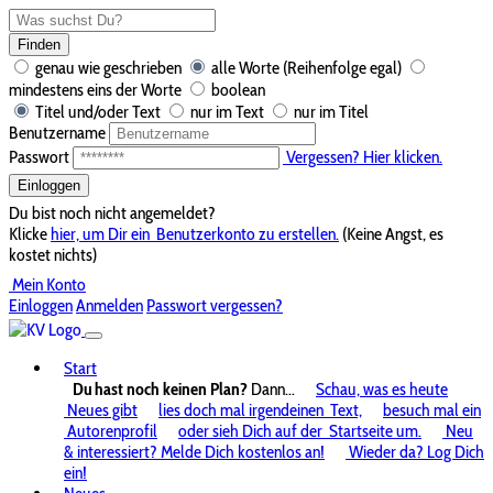
Finden
genau wie geschrieben
alle Worte (Reihenfolge egal)
mindestens eins der Worte
boolean
Titel und/oder Text
nur im Text
nur im Titel
Benutzername
Passwort
Vergessen? Hier klicken.
Einloggen
Du bist noch nicht angemeldet?
Klicke
hier, um Dir ein
Benutzerkonto zu erstellen.
(Keine Angst, es
kostet nichts)
Mein Konto
Einloggen
Anmelden
Passwort vergessen?
Start
Du hast noch keinen Plan?
Dann...
Schau, was es heute
Neues gibt
lies doch mal irgendeinen
Text,
besuch mal ein
Autorenprofil
oder sieh Dich auf der
Startseite um.
Neu
& interessiert? Melde Dich kostenlos an!
Wieder da? Log Dich
ein!