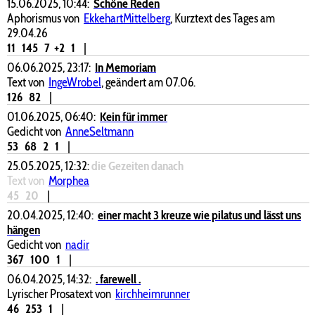
15.06.2025, 10:44:
Schöne Reden
Aphorismus von
EkkehartMittelberg
, Kurztext des Tages am
29.04.26
11
145
7
+2
1
|
06.06.2025, 23:17:
In Memoriam
Text von
IngeWrobel
, geändert am 07.06.
126
82
|
01.06.2025, 06:40:
Kein für immer
Gedicht von
AnneSeltmann
53
68
2
1
|
25.05.2025, 12:32:
die Gezeiten danach
Text von
Morphea
45
20
|
20.04.2025, 12:40:
einer macht 3 kreuze wie pilatus und lässt uns
hängen
Gedicht von
nadir
367
100
1
|
06.04.2025, 14:32:
. farewell .
Lyrischer Prosatext von
kirchheimrunner
46
253
1
|