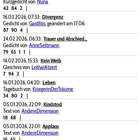
Kurzgedicht von
Nuna
42
84
2
|
16.03.2026, 07:33:
Divergenz
Gedicht von
GastIltis
, geändert am 17.06.
87
90
4
|
24.02.2026, 06:33:
Trauer und Abschied...
Gedicht von
AnneSeltmann
79
65
1
1
|
14.02.2026, 15:33:
Kein Weib
Gleichnis von
LotharAtzert
7
94
2
|
16.01.2026, 04:20:
Leben
Tagebuch von
KriegerinDerTräume
34
80
2
|
05.01.2026, 22:09:
Kindstod
Text von
AndereDimension
18
68
|
05.01.2026, 22:01:
Applaus
Text von
AndereDimension
16
63
|