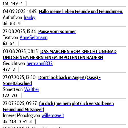
151
149
4
|
04.09.2025, 14:49:
Hallo meine lieben Freunde und Freundinnen.
Aufruf von
franky
36
83
4
|
22.08.2025, 15:44:
Pause vom Sommer
Text von
AnneSeltmann
63
54
|
03.08.2025, 08:15:
DAS MÄRCHEN VOM KNECHT UNGNAD
UND SEINEM HERRN EINEM IMPOTENTEN BAUERN
Gedicht von
hermann8332
477
2
|
27.07.2025, 13:50:
Don't look back in Anger! (Oasis) -
Sonettabschied
Sonett von
Walther
122
70
|
23.07.2025, 09:27:
für dich (meinem plötzlich verstorbenen
Freund und Mitsänger)
Innerer Monolog von
willemswelt
35
101
2
+1
3
|