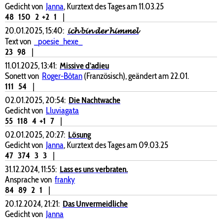
Gedicht von
Janna
, Kurztext des Tages am 11.03.25
48
150
2
+2
1
|
20.01.2025, 15:40:
𝓲𝓬𝓱 𝓫𝓲𝓷 𝓭𝓮𝓻 𝓱𝓲𝓶𝓶𝓮𝓵
Text von
_poesie_hexe_
23
98
|
11.01.2025, 13:41:
Missive d'adieu
Sonett von
Roger-Bôtan
(Französisch), geändert am 22.01.
111
54
|
02.01.2025, 20:54:
Die Nachtwache
Gedicht von
Lluviagata
55
118
4
+1
7
|
02.01.2025, 20:27:
Lösung
Gedicht von
Janna
, Kurztext des Tages am 09.03.25
47
374
3
3
|
31.12.2024, 11:55:
Lass es uns verbraten.
Ansprache von
franky
84
89
2
1
|
20.12.2024, 21:21:
Das Unvermeidliche
Gedicht von
Janna