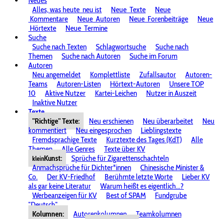
Neues
Alles, was heute
neu ist
Neue
Texte
Neue
Kommentare
Neue
Autoren
Neue
Forenbeiträge
Neue
Hörtexte
Neue
Termine
Suche
Suche nach Texten
Schlagwortsuche
Suche nach
Themen
Suche nach Autoren
Suche im Forum
Autoren
Neu angemeldet
Komplettliste
Zufallsautor
Autoren-
Teams
Autoren-Listen
Hörtext-Autoren
Unsere TOP
10
Aktive Nutzer
Kartei-Leichen
Nutzer in Auszeit
Inaktive Nutzer
Texte
"Richtige" Texte:
Neu erschienen
Neu überarbeitet
Neu
kommentiert
Neu eingesprochen
Lieblingstexte
Fremdsprachige Texte
Kurztexte des Tages (KdT)
Alle
Themen
Alle Genres
Texte über KV
Kunst:
Sprüche für Zigarettenschachteln
klein
Anmachsprüche für Dichter*innen
Chinesische Minister &
Co.
Der KV-Friedhof
Berühmte letzte Worte
Lieber KV
als gar keine Literatur
Warum heißt es eigentlich...?
Werbeanzeigen für KV
Best of SPAM
Fundgrube
"Deutsch"
Kolumnen:
Autorenkolumnen
Teamkolumnen