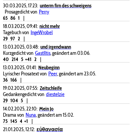
30.03.2025, 17:23:
unterm firn des schweigens
Prosagedicht von
Perry
65
86
1
|
18.03.2025, 09:41:
nicht mehr
Tagebuch von
IngeWrobel
29
97
2
|
13.03.2025, 03:48:
und irgendwann
Kurzgedicht von
GastIltis
, geändert am 03.06.
40
214
5
+41
2
|
13.03.2025, 01:41:
Neubeginn
Lyrischer Prosatext von
Peer
, geändert am 23.05.
36
166
|
19.02.2025, 07:55:
Zeitschleife
Gedankengedicht von
diestelzie
29
104
5
|
14.02.2025, 22:10:
Mein Jo
Drama von
Nuna
, geändert am 15.02.
75
145
4
+1
|
21.01.2025, 12:12:
εὐθανασία