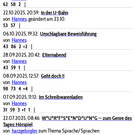
62
58
2
|
22.10.2025, 20:59:
In der U-Bahn
von
Hannes
, geändert am 23.10.
53
57
|
06.10.2025, 19:32:
Unschlagbare Beweisführung
von
Hannes
43
86
2
+2
|
28.09.2025, 20:42:
Elternabend
von
Hannes
43
59
1
|
08.09.2025, 12:57:
Geht doch !!
von
Hannes
98
73
4
+4
|
07.09.2025, 11:12:
Im Schreibwarenladen
von
Hannes
31
59
3
+1
1
|
22.07.2025, 08:46:
W*U*R*F*S*E*N*D*U*N*G -- zum Genre des
Tages: Hörspiel
von
harzgebirgler
zum Thema Sprache/ Sprachen