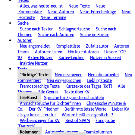
Neues
Alles, was heute
neu ist
Neue
Texte
Neue
Kommentare
Neue
Autoren
Neue
Forenbeiträge
Neue
Hörtexte
Neue
Termine
Suche
Suche nach Texten
Schlagwortsuche
Suche nach
Themen
Suche nach Autoren
Suche im Forum
Autoren
Neu angemeldet
Komplettliste
Zufallsautor
Autoren-
Teams
Autoren-Listen
Hörtext-Autoren
Unsere TOP
10
Aktive Nutzer
Kartei-Leichen
Nutzer in Auszeit
Inaktive Nutzer
Texte
"Richtige" Texte:
Neu erschienen
Neu überarbeitet
Neu
kommentiert
Neu eingesprochen
Lieblingstexte
Fremdsprachige Texte
Kurztexte des Tages (KdT)
Alle
Themen
Alle Genres
Texte über KV
Kunst:
Sprüche für Zigarettenschachteln
klein
Anmachsprüche für Dichter*innen
Chinesische Minister &
Co.
Der KV-Friedhof
Berühmte letzte Worte
Lieber KV
als gar keine Literatur
Warum heißt es eigentlich...?
Werbeanzeigen für KV
Best of SPAM
Fundgrube
"Deutsch"
Kolumnen:
Autorenkolumnen
Teamkolumnen