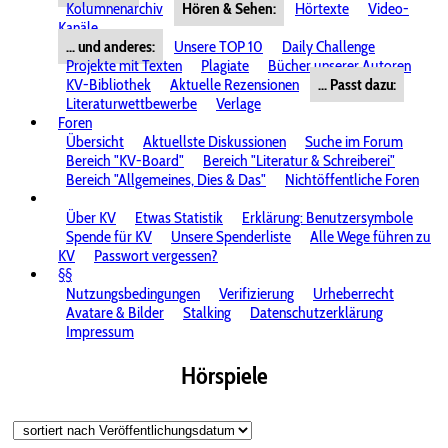
Kolumnenarchiv
Hören & Sehen:
Hörtexte
Video-
Kanäle
... und anderes:
Unsere TOP 10
Daily Challenge
Projekte mit Texten
Plagiate
Bücher unserer Autoren
KV-Bibliothek
Aktuelle Rezensionen
... Passt dazu:
Literaturwettbewerbe
Verlage
Foren
Übersicht
Aktuellste Diskussionen
Suche im Forum
Bereich "KV-Board"
Bereich "Literatur & Schreiberei"
Bereich "Allgemeines, Dies & Das"
Nichtöffentliche Foren
Über KV
Etwas Statistik
Erklärung: Benutzersymbole
Spende für KV
Unsere Spenderliste
Alle Wege führen zu
KV
Passwort vergessen?
§§
Nutzungsbedingungen
Verifizierung
Urheberrecht
Avatare & Bilder
Stalking
Datenschutzerklärung
Impressum
Hörspiele