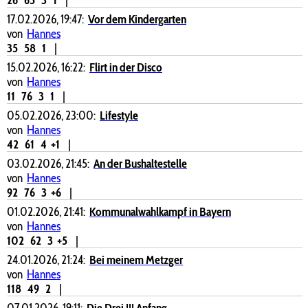
17.02.2026, 19:47:
Vor dem Kindergarten
von
Hannes
35
58
1
|
15.02.2026, 16:22:
Flirt in der Disco
von
Hannes
11
76
3
1
|
05.02.2026, 23:00:
Lifestyle
von
Hannes
42
61
4
+1
|
03.02.2026, 21:45:
An der Bushaltestelle
von
Hannes
92
76
3
+6
|
01.02.2026, 21:41:
Kommunalwahlkampf in Bayern
von
Hannes
102
62
3
+5
|
24.01.2026, 21:24:
Bei meinem Metzger
von
Hannes
118
49
2
|
07.01.2026, 19:11:
Die Drei !!! Anfang