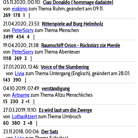
05.11.2020, 00:10:
Ciao Donaldo ( hommage dadaiste)
von
eiskimo
zum Thema Ruhm, geändert am 09.11.
269
178
1
|
21.04.2020, 23:53:
Ritterspiele auf Burg Helmholz
von
PeterSorry
zum Thema Menschen
2499
454
4
|
19.04.2020, 21:38:
Raumschiff Orion - Rückstürz zür Merde
von
PeterSorry
zum Thema Abenteuer
1118
269
2
|
27.01.2020, 13:46:
Voice of the Slumbering
von
Livia
zum Thema Untergang (Englisch), geändert am 28.01.
143
390
|
04.10.2019, 07:49:
verständigung
von
Artname
zum Thema Allzu Menschliches
15
230
2
+1
|
27.03.2019, 11:10:
Es wird laut um die Zwerge
von
LotharAtzert
zum Thema Umbruch
60
380
2
+8
|
23.11.2018, 00:06:
Der Satz
von
Livia
zum Thema Schicksal