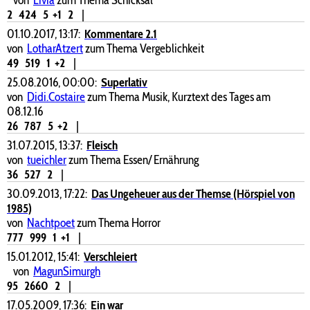
2
424
5
+1
2
|
01.10.2017, 13:17:
Kommentare 2.1
von
LotharAtzert
zum Thema Vergeblichkeit
49
519
1
+2
|
25.08.2016, 00:00:
Superlativ
von
Didi.Costaire
zum Thema Musik, Kurztext des Tages am
08.12.16
26
787
5
+2
|
31.07.2015, 13:37:
Fleisch
von
tueichler
zum Thema Essen/ Ernährung
36
527
2
|
30.09.2013, 17:22:
Das Ungeheuer aus der Themse (Hörspiel von
1985)
von
Nachtpoet
zum Thema Horror
777
999
1
+1
|
15.01.2012, 15:41:
Verschleiert
von
MagunSimurgh
95
2660
2
|
17.05.2009, 17:36:
Ein war