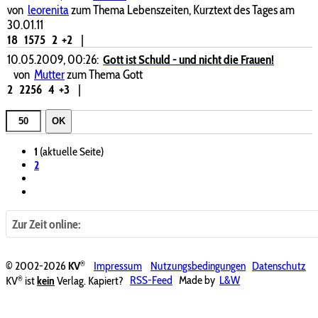
von
leorenita
zum Thema Lebenszeiten, Kurztext des Tages am
30.01.11
18
1575
2
+2
|
10.05.2009, 00:26:
Gott ist Schuld - und nicht die Frauen!
von
Mutter
zum Thema Gott
2
2256
4
+3
|
OK
1
(aktuelle Seite)
2
Zur Zeit online:
®
© 2002-2026
KV
Impressum
Nutzungsbedingungen
Datenschutz
®
KV
ist
kein
Verlag. Kapiert?
RSS-Feed
Made by
L&W