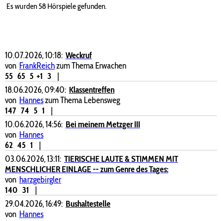
Es wurden 58 Hörspiele gefunden.
10.07.2026, 10:18:
Weckruf
von
FrankReich
zum Thema Erwachen
55
65
5
+1
3
|
18.06.2026, 09:40:
Klassentreffen
von
Hannes
zum Thema Lebensweg
147
74
5
1
|
10.06.2026, 14:56:
Bei meinem Metzger III
von
Hannes
62
45
1
|
03.06.2026, 13:11:
TIERISCHE LAUTE & STIMMEN MIT
MENSCHLICHER EINLAGE -- zum Genre des Tages:
von
harzgebirgler
140
31
|
29.04.2026, 16:49:
Bushaltestelle
von
Hannes