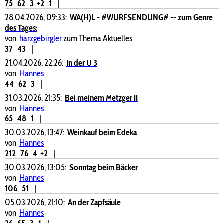
75
62
3
+2
1
|
28.04.2026, 09:33:
WA(H)L - #WURFSENDUNG# -- zum Genre
des Tages:
von
harzgebirgler
zum Thema Aktuelles
37
43
|
21.04.2026, 22:26:
In der U 3
von
Hannes
44
62
3
|
31.03.2026, 21:35:
Bei meinem Metzger II
von
Hannes
65
48
1
|
30.03.2026, 13:47:
Weinkauf beim Edeka
von
Hannes
212
76
4
+2
|
30.03.2026, 13:05:
Sonntag beim Bäcker
von
Hannes
106
51
|
05.03.2026, 21:10:
An der Zapfsäule
von
Hannes
26
65
3
1
|