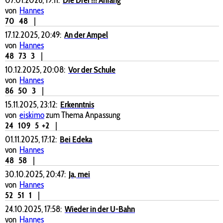
von
Hannes
70
48
|
17.12.2025, 20:49:
An der Ampel
von
Hannes
48
73
3
|
10.12.2025, 20:08:
Vor der Schule
von
Hannes
86
50
3
|
15.11.2025, 23:12:
Erkenntnis
von
eiskimo
zum Thema Anpassung
24
109
5
+2
|
01.11.2025, 17:12:
Bei Edeka
von
Hannes
48
58
|
30.10.2025, 20:47:
Ja, mei
von
Hannes
52
51
1
|
24.10.2025, 17:58:
Wieder in der U-Bahn
von
Hannes