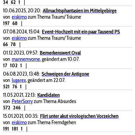
34
62
1
|
10.06.2025, 20:20:
Allmachtsphantasien im Mittelgebirge
von
eiskimo
zum Thema Traum/ Träume
197
68
|
07.08.2024, 15:04:
Event-Hochzeit mit ein paar Tausend PS
von
eiskimo
zum Thema Traum/ Träume
66
78
|
01.12.2023, 09:57:
Bemerkenswert Oval
von
mannemvorne
, geändert am 10.07.
17
102
1
|
06.08.2023, 13:48:
Schweigen der Antigone
von
lugarex
, geändert am 22.07.
521
76
1
|
11.05.2021, 22:13:
Kandidaten
von
PeterSorry
zum Thema Absurdes
572
246
|
15.01.2021, 00:35:
Flirt unter akut virologischen Vorzeichen
von
eiskimo
zum Thema Fremdgehen
191
181
1
|