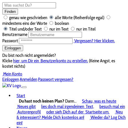
Finden
genau wie geschrieben
alle Worte (Reihenfolge egal)
mindestens eins der Worte
boolean
Titel und/oder Text
nur im Text
nur im Titel
Benutzername
Passwort
Vergessen? Hier klicken.
Einloggen
Du bist noch nicht angemeldet?
Klicke
hier, um Dir ein
Benutzerkonto zu erstellen.
(Keine Angst, es
kostet nichts)
Mein Konto
Einloggen
Anmelden
Passwort vergessen?
Start
Du hast noch keinen Plan?
Dann...
Schau, was es heute
Neues gibt
lies doch mal irgendeinen
Text,
besuch mal ein
Autorenprofil
oder sieh Dich auf der
Startseite um.
Neu
& interessiert? Melde Dich kostenlos an!
Wieder da? Log Dich
ein!