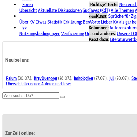
Foren
"Richtige" Texte:
Neu ersc
Übersicht
Aktuellste Diskussionen
Suche im Forum
Tages (KdT)
Alle Themen
Bereich "KV
A
Kunst:
Sprüche für Zig
klein
Über KV
Etwas Statistik
Erklärung: Benutzersymbole
Worte
Lieber KV als gar ke
Spende für
§§
Kolumnen:
Autorenkolum
Nutzungsbedingungen
Verifizierung
Urheberrecht
... und anderes:
Avatare & Bild
Unsere TO
Passt dazu:
Literaturwett
Neu bei uns:
Raium
(30.07.),
KreyDuengger
(28.07.),
Imitologiker
(27.07.),
Juli
(20.07.),
Ste
Übersicht aller neuen Autoren und Leser
Zur Zeit online: