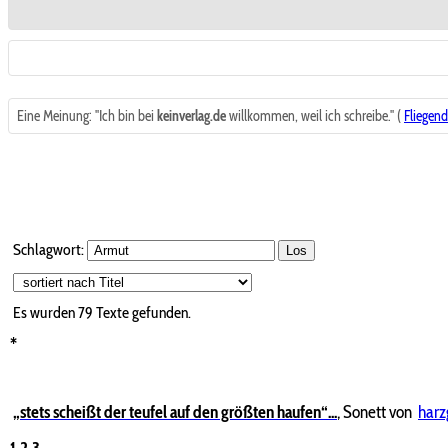
Eine Meinung: "Ich bin bei
keinverlag.de
willkommen, weil ich schreibe." (
Fliegen
Schlagwort:
Los
Es wurden 79 Texte gefunden.
*
„stets scheißt der teufel auf den größten haufen“...
,
Sonett von
harz
1,2,3...