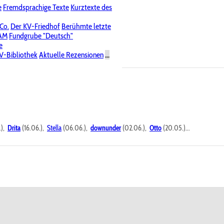
e
Fremdsprachige Texte
Kurztexte des
Nichtöffentliche Foren
 Co.
Der KV-Friedhof
Berühmte letzte
PAM
Fundgrube "Deutsch"
e
V-Bibliothek
Aktuelle Rezensionen
...
.),
Drita
(16.06.),
Stella
(06.06.),
downunder
(02.06.),
Otto
(20.05.)...