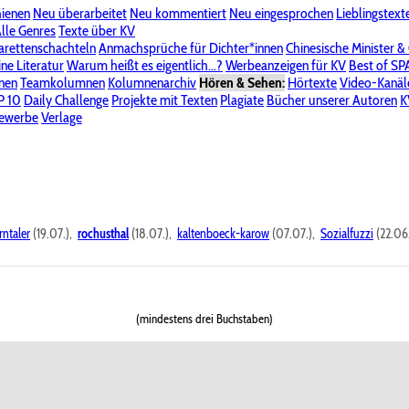
hienen
Neu überarbeitet
Neu kommentiert
Neu eingesprochen
Lieblingstext
-Board"
lle Genres
Bereich "Literatur & Schreiberei"
Texte über KV
Bereich "Allgemeines, Dies & Das"
arettenschachteln
Anmachsprüche für Dichter*innen
Chinesische Minister &
ine Literatur
 KV
Unsere Spenderliste
Warum heißt es eigentlich...?
Alle Wege führen zu KV
Werbeanzeigen für KV
Passwort vergessen?
Best of S
nen
Teamkolumnen
Kolumnenarchiv
Hören & Sehen:
Hörtexte
Video-Kanäl
er
P 10
Stalking
Daily Challenge
Datenschutzerklärung
Projekte mit Texten
Impressum
Plagiate
Bücher unserer Autoren
K
bewerbe
Verlage
rntaler
(19.07.),
rochusthal
(18.07.),
kaltenboeck-karow
(07.07.),
Sozialfuzzi
(22.06
(mindestens drei Buchstaben)