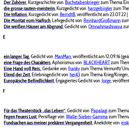
Der Zuhörer
,
Kurzgeschichte von
Buchstabenkrieger
zum Thema Einsa
die grosse rauten-meisterin
,
Kurzgedicht von
harzgebirgler
zum Thema
Die Inflation
,
Kurzgedicht von
BerndtB
, veröffentlicht am 23.07.22
|
Die Moritat vom Haifisch
,
Lehrgedicht von
ReinhardGroßmann
zum 
Die weißen Häuser am Abgrund
,
Gedicht von
Omnahmashivaya
zum
E
ein langer Tag
,
Gedicht von
ManMan
, veröffentlicht am 12.09.16 (ge
eine Frage des Charakters
,
Aphorismus von
BLACKHEART
zum Thema
Eine Hand voll Reis.
,
Gedanke von
franky
zum Thema Vernunft/ Unver
Elend der Zeit
,
Erlebnisgedicht von
hei43
zum Thema Krieg/Krieger, 
Europäische Befindlichkeit
,
Engagiertes Gedicht von
Jorge
, veröffen
F
Für das Theaterstück „das Leben“
,
Gedicht von
Papalagi
zum Thema 
Fegen Feuers Lust
,
Persiflage von
Walle-Sieber-Gamma
zum Thema 
Fundsachen aus meiner prekären Vergangenheit
,
Anekdote von
eis