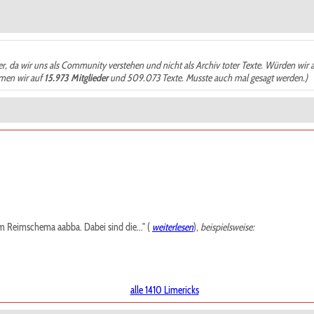
der, da wir uns als Community verstehen und nicht als Archiv toter Texte. Würden wir 
ämen wir auf
15.973 Mitglieder
und 509.073 Texte. Musste auch mal gesagt werden.)
m Reimschema aabba. Dabei sind die..." (
weiterlesen
),
beispielsweise:
alle 1410 Limericks