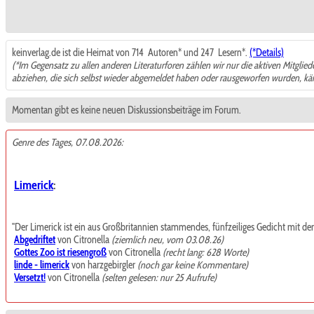
keinverlag.de ist die Heimat von 714
Autoren* und 247
Lesern*.
(*Details)
(*Im Gegensatz zu allen anderen Literaturforen zählen wir nur die aktiven Mitglie
abziehen, die sich selbst wieder abgemeldet haben oder rausgeworfen wurden, k
Momentan gibt es keine neuen Diskussionsbeiträge im Forum.
Genre des Tages, 07.08.2026:
Limerick
:
"Der Limerick ist ein aus Großbritannien stammendes, fünfzeiliges Gedicht mit de
Abgedriftet
von Citronella
(ziemlich neu, vom 03.08.26)
Gottes Zoo ist riesengroß
von Citronella
(recht lang: 628 Worte)
linde - limerick
von harzgebirgler
(noch gar keine Kommentare)
Versetzt!
von Citronella
(selten gelesen: nur 25 Aufrufe)