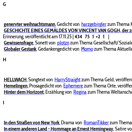
G
genervter weihnachtsmann
,
Gedicht von
harzgebirgler
zum Thema Ki
GESCHICHTE EINES GEMÄLDES VON VINCENT VAN GOGH, der zeitleben
Erinnerung, veröffentlicht am 17.11.25
|
434
75
1
+2
1
|
Gewissensfrage
,
Sonett von
plotzn
zum Thema Gesellschaft/ Soziales
Globaler Gestank
,
Gedankengedicht von
Momo
zum Thema Aktuelles
H
HELLWACH
,
Songtext von
HarryStraight
zum Thema Geld, veröffent
Hemelingen
,
Prosagedicht von
Ephemere
zum Thema Orte, veröffen
Hinter dem Horizont
,
Erzählung von
Regina
zum Thema Weltanschauu
I
In den Straßen von New York
,
Drama von
RomanTikker
zum Thema R
In einem anderen Land - Hommage an Ernest Hemingway
,
Satire v