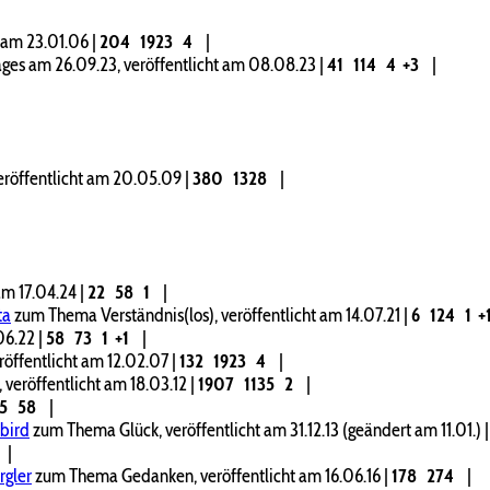
 am 23.01.06
|
204
1923
4
|
ges am 26.09.23, veröffentlicht am 08.08.23
|
41
114
4
+3
|
eröffentlicht am 20.05.09
|
380
1328
|
 am 17.04.24
|
22
58
1
|
ta
zum Thema Verständnis(los), veröffentlicht am 14.07.21
|
6
124
1
+
.06.22
|
58
73
1
+1
|
ffentlicht am 12.02.07
|
132
1923
4
|
eröffentlicht am 18.03.12
|
1907
1135
2
|
25
58
|
bird
zum Thema Glück, veröffentlicht am 31.12.13 (geändert am 11.01.)
|
rgler
zum Thema Gedanken, veröffentlicht am 16.06.16
|
178
274
|