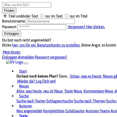
Finden
Titel und/oder Text
nur im Text
nur im Titel
Benutzername
Passwort
Vergessen? Hier klicken.
Einloggen
Du bist noch nicht angemeldet?
Klicke
hier, um Dir ein
Benutzerkonto zu erstellen.
(Keine Angst, es kostet 
Mein Konto
Einloggen
Anmelden
Passwort vergessen?
Start
Du hast noch keinen Plan?
Dann...
Schau, was es heute
Neues gi
Wieder da? Log Dich ein!
Neues
Alles, was heute
neu ist
Neue
Texte
Neue
Kommentare
Neue
A
Suche
Suche nach Texten
Schlagwortsuche
Suche nach Themen
Suche 
Autoren
Neu angemeldet
Komplettliste
Zufallsautor
Autoren-Teams
Aut
Texte