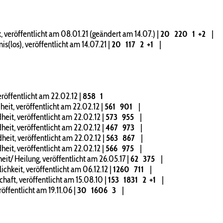
 veröffentlicht am 08.01.21 (geändert am 14.07.)
|
20
220
1
+2
|
(los), veröffentlicht am 14.07.21
|
20
117
2
+1
|
röffentlicht am 22.02.12
|
858
1
it, veröffentlicht am 22.02.12
|
561
901
|
eit, veröffentlicht am 22.02.12
|
573
955
|
eit, veröffentlicht am 22.02.12
|
467
973
|
eit, veröffentlicht am 22.02.12
|
563
867
|
eit, veröffentlicht am 22.02.12
|
566
975
|
t/ Heilung, veröffentlicht am 26.05.17
|
62
375
|
hkeit, veröffentlicht am 06.12.12
|
1260
711
|
aft, veröffentlicht am 15.08.10
|
153
1831
2
+1
|
ffentlicht am 19.11.06
|
30
1606
3
|