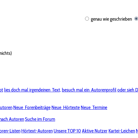
genau wie geschrieben
nichts)
bt
lies doch mal irgendeinen
Text,
besuch mal ein
Autorenprofil
oder sieh D
utoren
Neue
Forenbeiträge
Neue
Hörtexte
Neue
Termine
nach Autoren
Suche im Forum
oren-Listen
Hörtext-Autoren
Unsere TOP 10
Aktive Nutzer
Kartei-Leichen
N