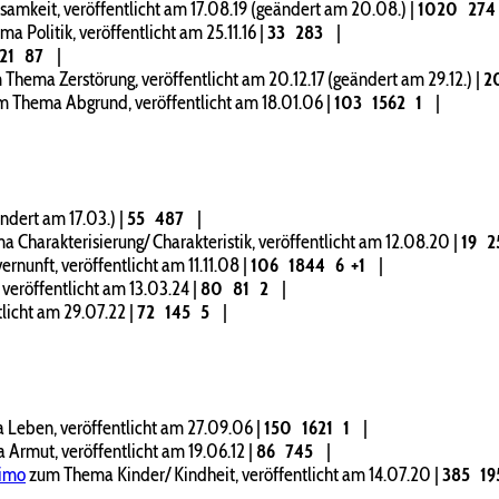
mkeit, veröffentlicht am 17.08.19 (geändert am 20.08.)
|
1020
274
 Politik, veröffentlicht am 25.11.16
|
33
283
|
21
87
|
Thema Zerstörung, veröffentlicht am 20.12.17 (geändert am 29.12.)
|
2
 Thema Abgrund, veröffentlicht am 18.01.06
|
103
1562
1
|
ändert am 17.03.)
|
55
487
|
 Charakterisierung/ Charakteristik, veröffentlicht am 12.08.20
|
19
2
nunft, veröffentlicht am 11.11.08
|
106
1844
6
+1
|
veröffentlicht am 13.03.24
|
80
81
2
|
tlicht am 29.07.22
|
72
145
5
|
Leben, veröffentlicht am 27.09.06
|
150
1621
1
|
Armut, veröffentlicht am 19.06.12
|
86
745
|
kimo
zum Thema Kinder/ Kindheit, veröffentlicht am 14.07.20
|
385
19