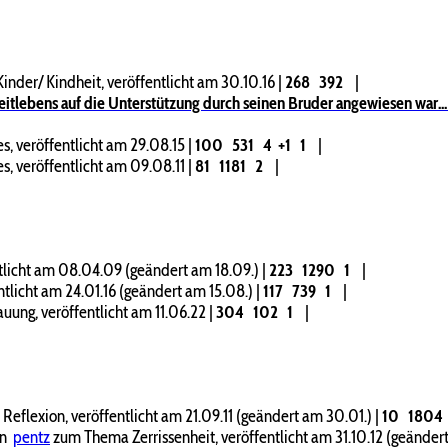
nder/ Kindheit, veröffentlicht am 30.10.16
|
268
392
|
s auf die Unterstützung durch seinen Bruder angewiesen war... 
, veröffentlicht am 29.08.15
|
100
531
4
+1
1
|
, veröffentlicht am 09.08.11
|
81
1181
2
|
licht am 08.04.09 (geändert am 18.09.)
|
223
1290
1
|
tlicht am 24.01.16 (geändert am 15.08.)
|
117
739
1
|
ng, veröffentlicht am 11.06.22
|
304
102
1
|
eflexion, veröffentlicht am 21.09.11 (geändert am 30.01.)
|
10
1804
on
pentz
zum Thema Zerrissenheit, veröffentlicht am 31.10.12 (geändert