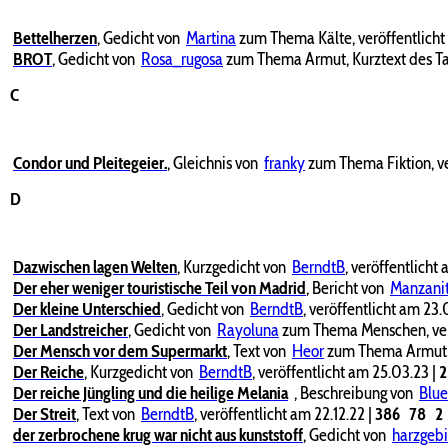
Bettelherzen
,
Gedicht von
Martina
zum Thema Kälte, veröffentlicht
BROT
,
Gedicht von
Rosa_rugosa
zum Thema Armut, Kurztext des Ta
C
Condor und Pleitegeier.
,
Gleichnis von
franky
zum Thema Fiktion, v
D
Dazwischen lagen Welten
,
Kurzgedicht von
BerndtB
, veröffentlicht
Der eher weniger touristische Teil von Madrid
,
Bericht von
Manzani
Der kleine Unterschied
,
Gedicht von
BerndtB
, veröffentlicht am 23
Der Landstreicher
,
Gedicht von
Rayoluna
zum Thema Menschen, verö
Der Mensch vor dem Supermarkt
,
Text von
Heor
zum Thema Armut, v
Der Reiche
,
Kurzgedicht von
BerndtB
, veröffentlicht am 25.03.23
|
Der reiche Jüngling und die heilige Melania
,
Beschreibung von
Blue
Der Streit
,
Text von
BerndtB
, veröffentlicht am 22.12.22
|
386
78
2
der zerbrochene krug war nicht aus kunststoff
,
Gedicht von
harzgebi