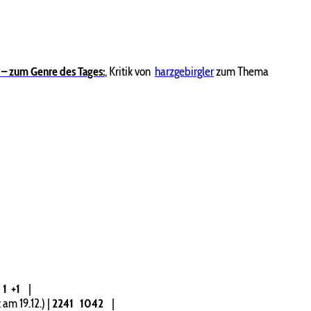
– zum Genre des Tages:
,
Kritik von
harzgebirgler
zum Thema
1
+1
|
 am 19.12.)
|
2241
1042
|