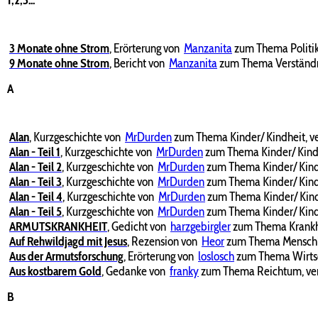
3 Monate ohne Strom
,
Erörterung von
Manzanita
zum Thema Politik,
9 Monate ohne Strom
,
Bericht von
Manzanita
zum Thema Verständnis
A
Alan
,
Kurzgeschichte von
MrDurden
zum Thema Kinder/ Kindheit, ve
Alan - Teil 1
,
Kurzgeschichte von
MrDurden
zum Thema Kinder/ Kindhe
Alan - Teil 2
,
Kurzgeschichte von
MrDurden
zum Thema Kinder/ Kindh
Alan - Teil 3
,
Kurzgeschichte von
MrDurden
zum Thema Kinder/ Kindh
Alan - Teil 4
,
Kurzgeschichte von
MrDurden
zum Thema Kinder/ Kindh
Alan - Teil 5
,
Kurzgeschichte von
MrDurden
zum Thema Kinder/ Kindh
ARMUTSKRANKHEIT
,
Gedicht von
harzgebirgler
zum Thema Krankhei
Auf Rehwildjagd mit Jesus
,
Rezension von
Heor
zum Thema Menschlic
Aus der Armutsforschung
,
Erörterung von
loslosch
zum Thema Wirtsch
Aus kostbarem Gold
,
Gedanke von
franky
zum Thema Reichtum, verö
B