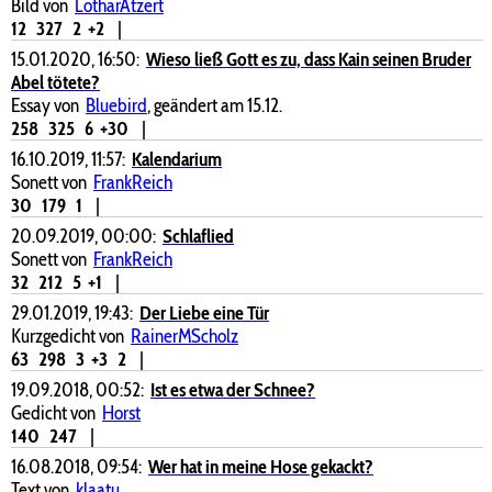
Bild von
LotharAtzert
12
327
2
+2
|
15.01.2020, 16:50:
Wieso ließ Gott es zu, dass Kain seinen Bruder
Abel tötete?
Essay von
Bluebird
, geändert am 15.12.
258
325
6
+30
|
16.10.2019, 11:57:
Kalendarium
Sonett von
FrankReich
30
179
1
|
20.09.2019, 00:00:
Schlaflied
Sonett von
FrankReich
32
212
5
+1
|
29.01.2019, 19:43:
Der Liebe eine Tür
Kurzgedicht von
RainerMScholz
63
298
3
+3
2
|
19.09.2018, 00:52:
Ist es etwa der Schnee?
Gedicht von
Horst
140
247
|
16.08.2018, 09:54:
Wer hat in meine Hose gekackt?
Text von
klaatu