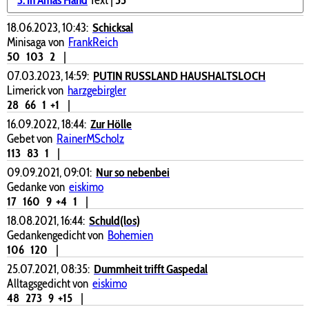
18.06.2023, 10:43:
Schicksal
Minisaga von
FrankReich
50
103
2
|
07.03.2023, 14:59:
PUTIN RUSSLAND HAUSHALTSLOCH
Limerick von
harzgebirgler
28
66
1
+1
|
16.09.2022, 18:44:
Zur Hölle
Gebet von
RainerMScholz
113
83
1
|
09.09.2021, 09:01:
Nur so nebenbei
Gedanke von
eiskimo
17
160
9
+4
1
|
18.08.2021, 16:44:
Schuld(los)
Gedankengedicht von
Bohemien
106
120
|
25.07.2021, 08:35:
Dummheit trifft Gaspedal
Alltagsgedicht von
eiskimo
48
273
9
+15
|