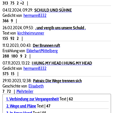
313
75
2
+2
|
04.12.2024, 09:29:
SCHULD UND SÜHNE
Gedicht von
hermann8332
366
9
|
26.02.2024, 09:53:
. und vergib uns unsere Schuld .
Text von
kirchheimrunner
155
92
2
|
11.12.2023, 00:43:
Der Brunnen ruft
Erzählung von
EkkehartMittelberg
288
180
9
2
|
07.11.2023, 13:22:
I HUNG MY HEAD I HUNG MY HEAD
Gedicht von
hermann8332
575
15
|
29.10.2023, 12:38:
Patrais: Die Wege trennen sich
Geschichte von
Elisabeth
7
72
|
Mehrteiler
1. Verbindung zur Vergangenheit
Text |
62
2. Wege und Pläne
Text |
47
3. In Amas Hand
Text |
55