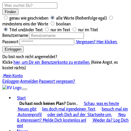
Finden
genau wie geschrieben
alle Worte (Reihenfolge egal)
mindestens eins der Worte
boolean
Titel und/oder Text
nur im Text
nur im Titel
Benutzername
Passwort
Vergessen? Hier klicken.
Einloggen
Du bist noch nicht angemeldet?
Klicke
hier, um Dir ein
Benutzerkonto zu erstellen.
(Keine Angst, es
kostet nichts)
Mein Konto
Einloggen
Anmelden
Passwort vergessen?
Start
Du hast noch keinen Plan?
Dann...
Schau, was es heute
Neues gibt
lies doch mal irgendeinen
Text,
besuch mal ein
Autorenprofil
oder sieh Dich auf der
Startseite um.
Neu
& interessiert? Melde Dich kostenlos an!
Wieder da? Log Dich
ein!