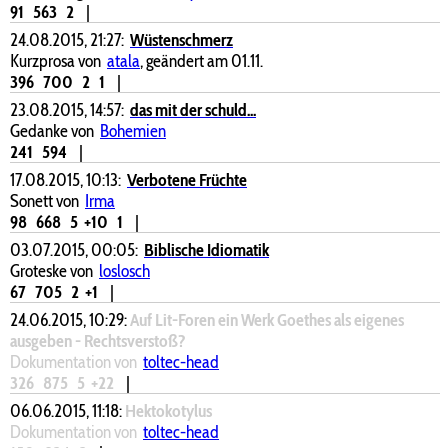
91
563
2
|
24.08.2015, 21:27:
Wüstenschmerz
Kurzprosa von
atala
, geändert am 01.11.
396
700
2
1
|
23.08.2015, 14:57:
das mit der schuld...
Gedanke von
Bohemien
241
594
|
17.08.2015, 10:13:
Verbotene Früchte
Sonett von
Irma
98
668
5
+10
1
|
03.07.2015, 00:05:
Biblische Idiomatik
Groteske von
loslosch
67
705
2
+1
|
24.06.2015, 10:29:
Auf Lit-Foren ein Werk Goethes als eigenes
ausgeben - Rechtsverstoß?
Dokumentation von
toltec-head
326
875
5
+22
|
06.06.2015, 11:18:
Hektokotylus
Dokumentation von
toltec-head