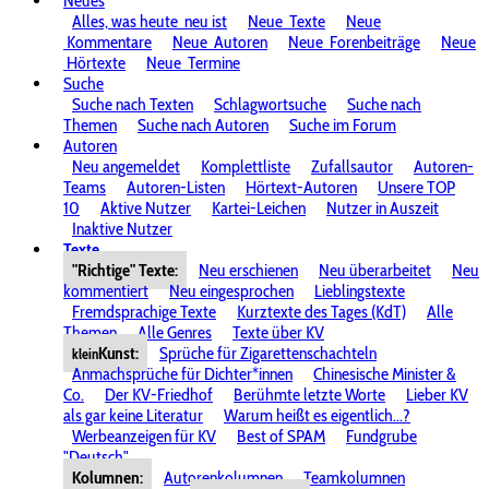
Neues
Alles, was heute
neu ist
Neue
Texte
Neue
Kommentare
Neue
Autoren
Neue
Forenbeiträge
Neue
Hörtexte
Neue
Termine
Suche
Suche nach Texten
Schlagwortsuche
Suche nach
Themen
Suche nach Autoren
Suche im Forum
Autoren
Neu angemeldet
Komplettliste
Zufallsautor
Autoren-
Teams
Autoren-Listen
Hörtext-Autoren
Unsere TOP
10
Aktive Nutzer
Kartei-Leichen
Nutzer in Auszeit
Inaktive Nutzer
Texte
"Richtige" Texte:
Neu erschienen
Neu überarbeitet
Neu
kommentiert
Neu eingesprochen
Lieblingstexte
Fremdsprachige Texte
Kurztexte des Tages (KdT)
Alle
Themen
Alle Genres
Texte über KV
Kunst:
Sprüche für Zigarettenschachteln
klein
Anmachsprüche für Dichter*innen
Chinesische Minister &
Co.
Der KV-Friedhof
Berühmte letzte Worte
Lieber KV
als gar keine Literatur
Warum heißt es eigentlich...?
Werbeanzeigen für KV
Best of SPAM
Fundgrube
"Deutsch"
Kolumnen:
Autorenkolumnen
Teamkolumnen