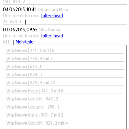
150
824
2
|
04.06.2015, 10:41:
Ödipus am Main
Dokumentation von
toltec-head
25
623
1
|
03.06.2015, 09:55:
Vita Nuova
Dokumentation von
toltec-head
621
|
Mehrteiler
Vita Nuova
|
241
, 6
mit 16
Vita Nuova
|
726
, 4
mit 2
Vita Nuova
|
623
, 1
Vita Nuova
|
824
, 2
Vita Nuova
|
875
, 5
mit 22
Vita Nuova
Essay |
812
, 3
mit 6
Vita Nuova
Gedicht |
843
, 3
Vita Nuova
Gedanke |
796
, 2
Vita Nuova
Kritik |
910
, 7
mit 2
Vita Nuova
Gedicht |
821
, 2
mit 4