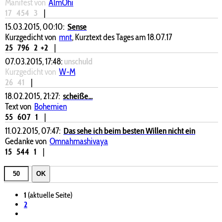
Manifest von
AlmÖhi
17
454
3
|
15.03.2015, 00:10:
Sense
Kurzgedicht von
mnt
, Kurztext des Tages am 18.07.17
25
796
2
+2
|
07.03.2015, 17:48:
unschuld
Kurzgedicht von
W-M
26
41
|
18.02.2015, 21:27:
scheiße...
Text von
Bohemien
55
607
1
|
11.02.2015, 07:47:
Das sehe ich beim besten Willen nicht ein
Gedanke von
Omnahmashivaya
15
544
1
|
OK
1
(aktuelle Seite)
2