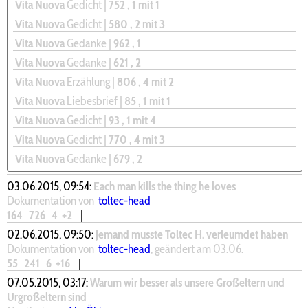
Vita Nuova
Gedicht |
752
, 1
mit 1
Vita Nuova
Gedicht |
580
, 2
mit 3
Vita Nuova
Gedanke |
962
, 1
Vita Nuova
Gedanke |
621
, 2
Vita Nuova
Erzählung |
806
, 4
mit 2
Vita Nuova
Liebesbrief |
85
, 1
mit 1
Vita Nuova
Gedicht |
93
, 1
mit 4
Vita Nuova
Gedicht |
770
, 4
mit 3
Vita Nuova
Gedanke |
679
, 2
03.06.2015, 09:54:
Each man kills the thing he loves
Dokumentation von
toltec-head
164
726
4
+2
|
02.06.2015, 09:50:
Jemand musste Toltec H. verleumdet haben
Dokumentation von
toltec-head
, geändert am 03.06.
55
241
6
+16
|
07.05.2015, 03:17:
Warum wir besser als unsere Großeltern und
Urgroßeltern sind