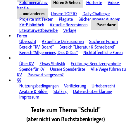
Kolumnenarchiv
Hören & Sehen:
Hörtexte
Video-
Kanäle
... und anderes:
Unsere TOP 10
Daily Challenge
Projekte mit Texten
Plagiate
Bücher unserer Autoren
KV-Bibliothek
Aktuelle Rezensionen
... Passt dazu:
Literaturwettbewerbe
Verlage
Foren
Übersicht
Aktuellste Diskussionen
Suche im Forum
Bereich "KV-Board"
Bereich "Literatur & Schreiberei"
Bereich "Allgemeines, Dies & Das"
Nichtöffentliche Foren
Über KV
Etwas Statistik
Erklärung: Benutzersymbole
Spende für KV
Unsere Spenderliste
Alle Wege führen zu
KV
Passwort vergessen?
§§
Nutzungsbedingungen
Verifizierung
Urheberrecht
Avatare & Bilder
Stalking
Datenschutzerklärung
Impressum
Texte zum Thema "Schuld"
(aber nicht von Buchstabenkrieger)