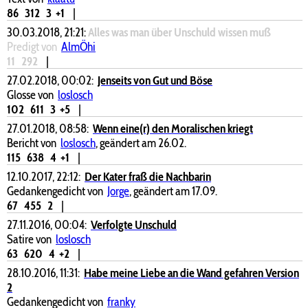
86
312
3
+1
|
30.03.2018, 21:21:
Alles was man über Unschuld wissen muß
Predigt von
AlmÖhi
11
292
|
27.02.2018, 00:02:
Jenseits von Gut und Böse
Glosse von
loslosch
102
611
3
+5
|
27.01.2018, 08:58:
Wenn eine(r) den Moralischen kriegt
Bericht von
loslosch
, geändert am 26.02.
115
638
4
+1
|
12.10.2017, 22:12:
Der Kater fraß die Nachbarin
Gedankengedicht von
Jorge
, geändert am 17.09.
67
455
2
|
27.11.2016, 00:04:
Verfolgte Unschuld
Satire von
loslosch
63
620
4
+2
|
28.10.2016, 11:31:
Habe meine Liebe an die Wand gefahren Version
2
Gedankengedicht von
franky