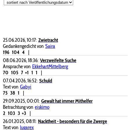
25.06.2026, 10:17:
Zwietracht
Gedankengedicht von
Saira
196
104
4
|
08.06.2026, 18:36:
Verzweifelte Suche
Ansprache von
EkkehartMittelberg
70
105
7
+1
1
1
|
07.04.2026, 16:52:
Schuld
Text von
Gabyi
75
38
1
|
29.09.2025, 00:01:
Gewalt hat immer Mithelfer
Betrachtung von
eiskimo
2
103
3
+3
|
26.01.2025, 08:11:
Nacktheit - besonders für die Zwerge
Text von
lugarex