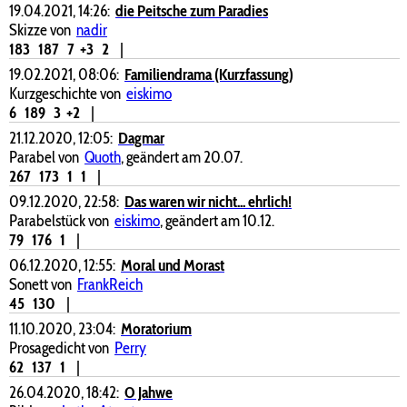
19.04.2021, 14:26:
die Peitsche zum Paradies
Skizze von
nadir
183
187
7
+3
2
|
19.02.2021, 08:06:
Familiendrama (Kurzfassung)
Kurzgeschichte von
eiskimo
6
189
3
+2
|
21.12.2020, 12:05:
Dagmar
Parabel von
Quoth
, geändert am 20.07.
267
173
1
1
|
09.12.2020, 22:58:
Das waren wir nicht... ehrlich!
Parabelstück von
eiskimo
, geändert am 10.12.
79
176
1
|
06.12.2020, 12:55:
Moral und Morast
Sonett von
FrankReich
45
130
|
11.10.2020, 23:04:
Moratorium
Prosagedicht von
Perry
62
137
1
|
26.04.2020, 18:42:
O Jahwe