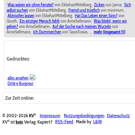
Was wären wir ohne Fenster?
von EkkehartMittelberg,
Zicken
von Janna,
Sich
selbst suchen
von EkkehartMittelberg,
Fremd und tröstlich
von minimum,
Abtropfen lassen
von EkkehartMittelberg,
Hat Das Leben einen Sinn?
von
Quoth,
Ein einziger Mensch fehlt
von AnneSeltmann,
Was bleibt, wenn wir
gehen?
von AnneSeltmann,
Auf der Suche nach meinen Wurzeln
von
AnneSeltmann,
Ich Dummerchen
von TassoTuwas, ...
mehr (insgesamt 11)
Gedrucktes:
alles ansehen
Dritë e Burgosur
Zur Zeit online:
®
© 2002-2026
KV
Impressum
Nutzungsbedingungen
Datenschutz
®
KV
ist
kein
Verlag. Kapiert?
RSS-Feed
Made by
L&W