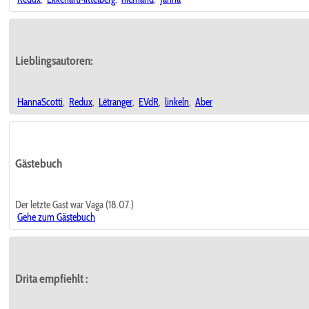
Lieblingsautoren:
HannaScotti
,
Redux
,
Létranger
,
EVdR
,
linkeln
,
Aber
Gästebuch
Der letzte Gast war Vaga (18.07.)
Gehe zum Gästebuch
Drita empfiehlt
: