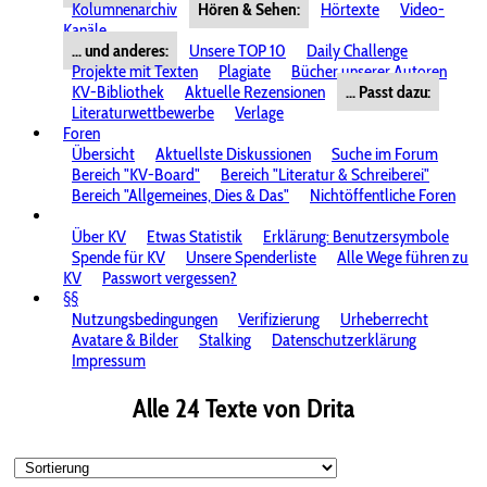
Kolumnenarchiv
Hören & Sehen:
Hörtexte
Video-
Kanäle
... und anderes:
Unsere TOP 10
Daily Challenge
Projekte mit Texten
Plagiate
Bücher unserer Autoren
KV-Bibliothek
Aktuelle Rezensionen
... Passt dazu:
Literaturwettbewerbe
Verlage
Foren
Übersicht
Aktuellste Diskussionen
Suche im Forum
Bereich "KV-Board"
Bereich "Literatur & Schreiberei"
Bereich "Allgemeines, Dies & Das"
Nichtöffentliche Foren
Über KV
Etwas Statistik
Erklärung: Benutzersymbole
Spende für KV
Unsere Spenderliste
Alle Wege führen zu
KV
Passwort vergessen?
§§
Nutzungsbedingungen
Verifizierung
Urheberrecht
Avatare & Bilder
Stalking
Datenschutzerklärung
Impressum
Alle 24 Texte von Drita