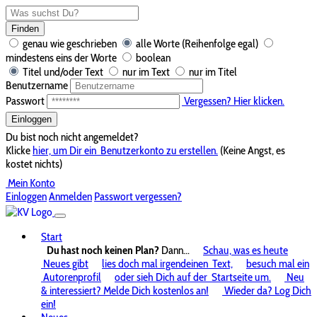
Finden
genau wie geschrieben
alle Worte (Reihenfolge egal)
mindestens eins der Worte
boolean
Titel und/oder Text
nur im Text
nur im Titel
Benutzername
Passwort
Vergessen? Hier klicken.
Einloggen
Du bist noch nicht angemeldet?
Klicke
hier, um Dir ein
Benutzerkonto zu erstellen.
(Keine Angst, es
kostet nichts)
Mein Konto
Einloggen
Anmelden
Passwort vergessen?
Start
Du hast noch keinen Plan?
Dann...
Schau, was es heute
Neues gibt
lies doch mal irgendeinen
Text,
besuch mal ein
Autorenprofil
oder sieh Dich auf der
Startseite um.
Neu
& interessiert? Melde Dich kostenlos an!
Wieder da? Log Dich
ein!