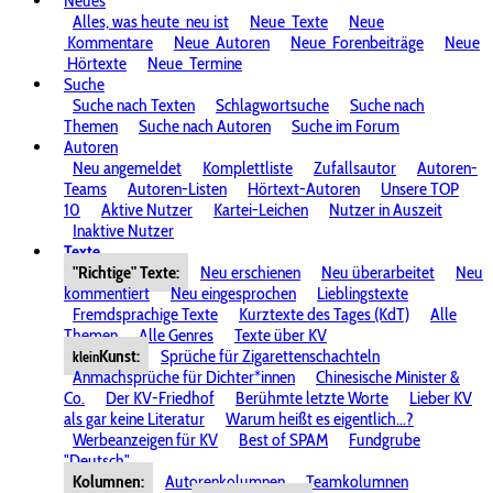
Neues
Alles, was heute
neu ist
Neue
Texte
Neue
Kommentare
Neue
Autoren
Neue
Forenbeiträge
Neue
Hörtexte
Neue
Termine
Suche
Suche nach Texten
Schlagwortsuche
Suche nach
Themen
Suche nach Autoren
Suche im Forum
Autoren
Neu angemeldet
Komplettliste
Zufallsautor
Autoren-
Teams
Autoren-Listen
Hörtext-Autoren
Unsere TOP
10
Aktive Nutzer
Kartei-Leichen
Nutzer in Auszeit
Inaktive Nutzer
Texte
"Richtige" Texte:
Neu erschienen
Neu überarbeitet
Neu
kommentiert
Neu eingesprochen
Lieblingstexte
Fremdsprachige Texte
Kurztexte des Tages (KdT)
Alle
Themen
Alle Genres
Texte über KV
Kunst:
Sprüche für Zigarettenschachteln
klein
Anmachsprüche für Dichter*innen
Chinesische Minister &
Co.
Der KV-Friedhof
Berühmte letzte Worte
Lieber KV
als gar keine Literatur
Warum heißt es eigentlich...?
Werbeanzeigen für KV
Best of SPAM
Fundgrube
"Deutsch"
Kolumnen:
Autorenkolumnen
Teamkolumnen