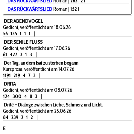
DAS RÜCKWÄRTSLIED
Roman |
263
, 2
1
DAS RÜCKWÄRTSLIED
Roman |
152
1
DER ABENDVOGEL
Gedicht, veröffentlicht am 18.06.26
56
135
1
1
1
|
DER SENILE FLUSS
Gedicht, veröffentlicht am 17.06.26
61
427
3
1
3
|
Der Tag, an dem Isai zu sterben begann
Kurzprosa, veröffentlicht am 14.07.26
1191
219
4
7
3
|
DRITA
Gedicht, veröffentlicht am 08.07.26
124
300
4
8
3
|
Dritë – Dialoge zwischen Liebe, Schmerz und Licht.
Gedicht, veröffentlicht am 25.06.26
84
239
2
1
2
|
E