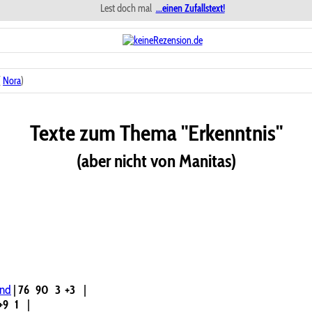
Lest doch mal
...einen Zufallstext!
(
Nora
)
Texte zum Thema "Erkenntnis"
(aber nicht von Manitas)
nd
|
76
90
3
+3
|
+9
1
|