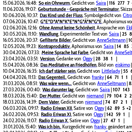
15.06.2026, 16:48:
So ein Ohrwurm
,
Gedicht von
Saira
|
116
277
7
11.06.2026, 19:07:
Geburtsstunde - Gespräche mit Terminator
,
Skizz
10.06.2026, 10:37:
Das Kind und der Fluss
,
Symbolgedicht von
Citr
07.06.2026, 10:47:
G*E*D*A*N*K*E*N*G*Ä*N*G*E
,
Aphorismus v
02.06.2026, 12:16:
Ohne Anmut keine Schönheit
,
Ansprache von
Ek
30.05.2026, 11:10:
Wandlung
,
Experimenteller Text von
Saira
|
25
16.05.2026, 20:37:
Gefilterte Bilder
,
Gedicht von
AnneSeltmann
|
1
12.05.2026, 19:23:
Kontraproduktiv
,
Aphorismus von
Saira
|
14
85
30.04.2026, 07:33:
Meine Sprache hat Farbe
,
Gedicht von
AnneSel
23.04.2026, 03:51:
Version
,
Gedanke von
Oggy
|
28
38
1
|
15.04.2026, 08:36:
Das Meditative an Friedhöfen
,
Bild von
eiskimo
10.04.2026, 16:35:
Ich darf stärker sein
,
Gedicht von
Littlelady
|
55
04.04.2026, 11:13:
Das Gegenteil.
,
Gedicht von
franky
|
64
71
1
1
31.03.2026, 08:51:
Was wäre wenn...
,
Gedicht von
AnneSeltmann
|
8
27.03.2026, 00:40:
Was darunter lag
,
Gedicht von
Saira
|
107
143
18.03.2026, 15:40:
Der Mutter
,
Gedicht von
niemand
|
79
104
2
18.03.2026, 14:39:
Dem Vater
,
Gedicht von
niemand
|
74
87
2
1
06.03.2026, 09:17:
Radio Eriwan XII
,
Satire von
Oggy
|
62
89
5
+2
26.02.2026, 09:53:
Radio Eriwan XI
,
Satire von
Oggy
|
142
59
1
|
24.02.2026, 11:07:
Radio Eriwan X
,
Satire von
Oggy
|
27
47
1
|
31.01.2026, 15:40:
Was ich bin.
,
Kurzgedicht von
franky
, geändert am