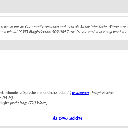
der, da wir uns als Community verstehen und nicht als Archiv toter Texte. Würden wir 
ämen wir auf
15.973 Mitglieder
und 509.069 Texte. Musste auch mal gesagt werden.)
mell gebundener Sprache in mündlicher oder..." (
weiterlesen
),
beispielsweise:
6.08.26)
irgler
(recht lang: 4790 Worte)
alle 25963 Gedichte