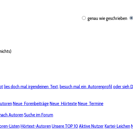
genau wie geschrieben
nichts)
bt
lies doch mal irgendeinen
Text,
besuch mal ein
Autorenprofil
oder sieh D
utoren
Neue
Forenbeiträge
Neue
Hörtexte
Neue
Termine
nach Autoren
Suche im Forum
oren-Listen
Hörtext-Autoren
Unsere TOP 10
Aktive Nutzer
Kartei-Leichen
N