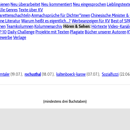
hienen
Neu überarbeitet
Neu kommentiert
Neu eingesprochen
Lieblingstext
-Board"
lle Genres
Bereich "Literatur & Schreiberei"
Texte über KV
Bereich "Allgemeines, Dies & Das"
arettenschachteln
Anmachsprüche für Dichter*innen
Chinesische Minister &
ine Literatur
 KV
Unsere Spenderliste
Warum heißt es eigentlich...?
Alle Wege führen zu KV
Werbeanzeigen für KV
Passwort vergessen?
Best of S
nen
Teamkolumnen
Kolumnenarchiv
Hören & Sehen:
Hörtexte
Video-Kanäl
er
P 10
Stalking
Daily Challenge
Datenschutzerklärung
Projekte mit Texten
Impressum
Plagiate
Bücher unserer Autoren
K
bewerbe
Verlage
rntaler
(19.07.),
rochusthal
(18.07.),
kaltenboeck-karow
(07.07.),
Sozialfuzzi
(22.06
(mindestens drei Buchstaben)