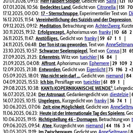
20.01.2026, 09:13:
Herr Fallbert Stolper
,
Gedicht von
Saira
|
121
1
07.01.2026, 10:56:
Bedecktes Land
,
Gedicht von
Citronella
|
151
7
17.12.2025, 00:00:
17 - Sternschnuppe
,
Experimenteller Text von
Di
16.12.2025, 11:54:
Vereinheitlichung des Suizids und der Depression
,
09.12.2025, 09:12:
Meditation
,
Betrachtung von
AchterZwerg
, Kurz
30.11.2025, 19:32:
Erfolgsrezept.
,
Aphorismus von
franky
|
10
68
2
26.11.2025, 11:47:
Anstößiges.
,
Gedicht von
franky
|
59
67
1
1
|
24.11.2025, 06:48:
Der Ton ist rau geworden
,
Text von
AnneSeltman
23.10.2025, 10:57:
Schwarzer Seelenspiegel
,
Text von
Corvus
|
31
6
27.09.2025, 21:25:
Erkenntnis
,
Witz von
tueichler
|
16
84
|
21.09.2025, 04:08:
Affront
,
Aphorismus von
Ephemere
|
29
109
2
12.09.2025, 21:38:
Entworden
,
Gedicht von
Eigenlicht
|
75
196
2
+
05.09.2025, 18:01:
Was nicht sein darf ...
,
Gedicht von
niemand
|
84
04.09.2025, 15:53:
Ich bin
,
Persiflage von
tueichler
|
61
89
1
|
29.08.2025, 10:38:
KANTs KOPERNIKANISCHE WENDE²
,
Lehrgedi
16.07.2025, 12:24:
Der Astronaut
,
Gedankengedicht von
diestelzie
|
14.07.2025, 10:15:
Ungelegen.
,
Kurzgedicht von
franky
|
36
74
1
|
30.06.2025, 07:06:
Zeit: eine Möglichkeit
,
Gedicht von
AnneSeltm
11.06.2025, 06:23:
Heute ist der Internationale Tag des Spielens
,
Ged
10.06.2025, 19:15:
Richtigstellung 46 - Dormagen
,
Betrachtung von
09.06.2025, 09:54:
A'tee
,
Kurzgedicht von
niemand
|
44
116
3
+1
30.05.2025, 11:19:
Im Zwischenraum
,
Gedicht von
AnneSeltmann
|
8