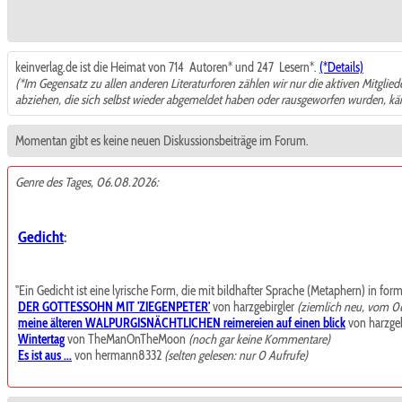
keinverlag.de ist die Heimat von 714
Autoren* und 247
Lesern*.
(*Details)
(*Im Gegensatz zu allen anderen Literaturforen zählen wir nur die aktiven Mitglie
abziehen, die sich selbst wieder abgemeldet haben oder rausgeworfen wurden, k
Momentan gibt es keine neuen Diskussionsbeiträge im Forum.
Genre des Tages, 06.08.2026:
Gedicht
:
"Ein Gedicht ist eine lyrische Form, die mit bildhafter Sprache (Metaphern) in for
DER GOTTESSOHN MIT 'ZIEGENPETER'
von harzgebirgler
(ziemlich neu, vom 0
meine älteren WALPURGISNÄCHTLICHEN reimereien auf einen blick
von harzgeb
Wintertag
von TheManOnTheMoon
(noch gar keine Kommentare)
Es ist aus ...
von hermann8332
(selten gelesen: nur 0 Aufrufe)