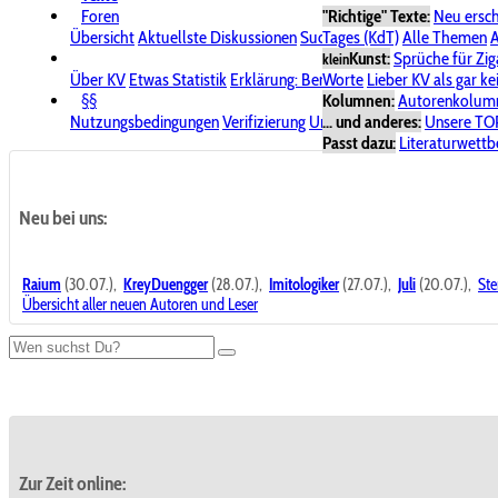
Foren
"Richtige" Texte:
Neu ersc
Übersicht
Aktuellste Diskussionen
Suche im Forum
Tages (KdT)
Alle Themen
Bereich "KV
A
Kunst:
Sprüche für Zig
klein
Über KV
Etwas Statistik
Erklärung: Benutzersymbole
Worte
Lieber KV als gar ke
Spende für
§§
Kolumnen:
Autorenkolum
Nutzungsbedingungen
Verifizierung
Urheberrecht
... und anderes:
Avatare & Bild
Unsere TO
Passt dazu:
Literaturwett
Neu bei uns:
Raium
(30.07.),
KreyDuengger
(28.07.),
Imitologiker
(27.07.),
Juli
(20.07.),
Ste
Übersicht aller neuen Autoren und Leser
Zur Zeit online: