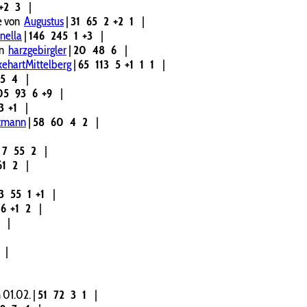
+2
3
|
e von
Augustus
|
31
65
2
+2
1
|
onella
|
146
245
1
+3
|
on
harzgebirgler
|
20
48
6
|
kehartMittelberg
|
65
113
5
+1
1
1
|
85
4
|
05
93
6
+9
|
3
+1
|
tmann
|
58
60
4
2
|
|
7
55
2
|
61
2
|
|
3
55
1
+1
|
6
+1
2
|
2
|
|
|
 01.02.
|
51
72
3
1
|