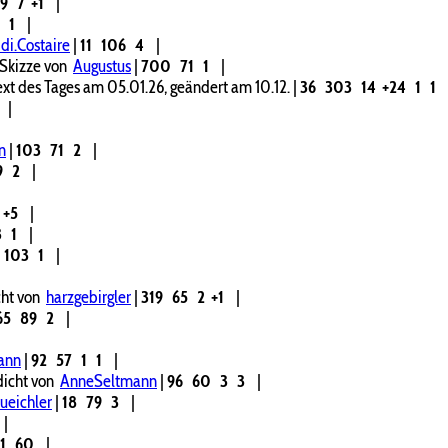
09
7
+1
|
0
1
|
di.Costaire
|
11
106
4
|
Skizze von
Augustus
|
700
71
1
|
text des Tages am 05.01.26, geändert am 10.12.
|
36
303
14
+24
1
1
|
n
|
103
71
2
|
9
2
|
+5
|
3
1
|
103
1
|
cht von
harzgebirgler
|
319
65
2
+1
|
65
89
2
|
ann
|
92
57
1
1
|
icht von
AnneSeltmann
|
96
60
3
3
|
tueichler
|
18
79
3
|
|
1
60
|