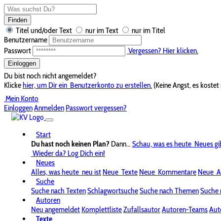
Finden
Titel und/oder Text
nur im Text
nur im Titel
Benutzername
Passwort
Vergessen? Hier klicken.
Einloggen
Du bist noch nicht angemeldet?
Klicke
hier, um Dir ein
Benutzerkonto zu erstellen.
(Keine Angst, es kostet 
Mein Konto
Einloggen
Anmelden
Passwort vergessen?
Start
Du hast noch keinen Plan?
Dann...
Schau, was es heute
Neues gi
Wieder da? Log Dich ein!
Neues
Alles, was heute
neu ist
Neue
Texte
Neue
Kommentare
Neue
A
Suche
Suche nach Texten
Schlagwortsuche
Suche nach Themen
Suche 
Autoren
Neu angemeldet
Komplettliste
Zufallsautor
Autoren-Teams
Aut
Texte