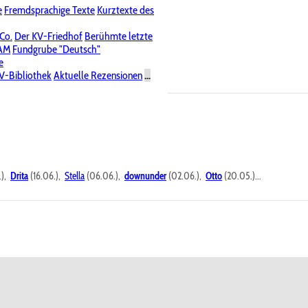
e
Fremdsprachige Texte
Kurztexte des
Nichtöffentliche Foren
 Co.
Der KV-Friedhof
Berühmte letzte
PAM
Fundgrube "Deutsch"
e
V-Bibliothek
Aktuelle Rezensionen
...
.),
Drita
(16.06.),
Stella
(06.06.),
downunder
(02.06.),
Otto
(20.05.)...