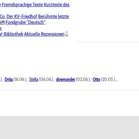
e
Fremdsprachige Texte
Kurztexte des
Nichtöffentliche Foren
 Co.
Der KV-Friedhof
Berühmte letzte
PAM
Fundgrube "Deutsch"
e
V-Bibliothek
Aktuelle Rezensionen
...
.),
Drita
(16.06.),
Stella
(06.06.),
downunder
(02.06.),
Otto
(20.05.)...