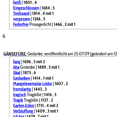
heiß
|
1801
, 4
Eingeschlossen
|
1684
, 5
Treibsand
|
1814
, 4
mit 1
vergessen
|
1266
, 5
Federfrei
Prosagedicht |
1466
, 2
mit 1
G
GÄNSEFÜßE
,
Gedanke, veröffentlicht am 25.07.09 (geändert am 12
fang
|
1696
, 5
mit 2
Aha
Groteske |
1889
, 5
mit 1
Skat
|
1875
, 6
Gedanken
|
1414
, 1
mit 1
Mangelexemplar Liebe
|
1607
, 2
fremdartig
|
1443
, 3
tragisch
Tragödie |
1416
, 5
Tragik
Tragödie |
1137
, 2
Garten Eden
|
1751
, 4
mit 2
Verbluffung
|
1409
, 3
mit 1
ich bin
|
1479
, 7
mit 1