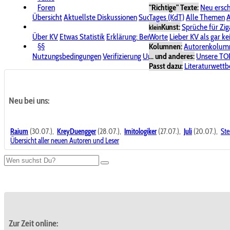
Foren
"Richtige" Texte:
Neu ersc
Übersicht
Aktuellste Diskussionen
Suche im Forum
Tages (KdT)
Alle Themen
Bereich "KV
A
Kunst:
Sprüche für Zig
klein
Über KV
Etwas Statistik
Erklärung: Benutzersymbole
Worte
Lieber KV als gar ke
Spende für
§§
Kolumnen:
Autorenkolum
Nutzungsbedingungen
Verifizierung
Urheberrecht
... und anderes:
Avatare & Bild
Unsere TO
Passt dazu:
Literaturwett
Neu bei uns:
Raium
(30.07.),
KreyDuengger
(28.07.),
Imitologiker
(27.07.),
Juli
(20.07.),
Ste
Übersicht aller neuen Autoren und Leser
Zur Zeit online: