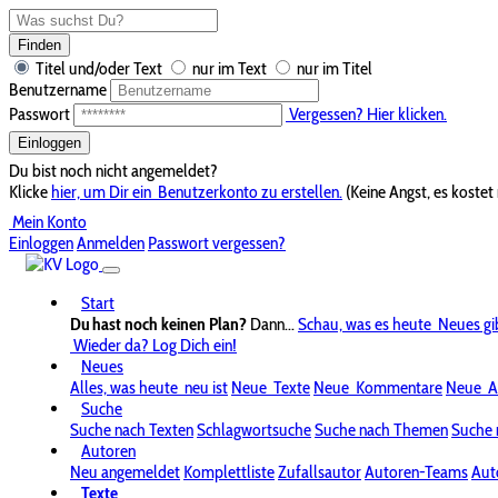
Finden
Titel und/oder Text
nur im Text
nur im Titel
Benutzername
Passwort
Vergessen? Hier klicken.
Einloggen
Du bist noch nicht angemeldet?
Klicke
hier, um Dir ein
Benutzerkonto zu erstellen.
(Keine Angst, es kostet 
Mein Konto
Einloggen
Anmelden
Passwort vergessen?
Start
Du hast noch keinen Plan?
Dann...
Schau, was es heute
Neues gi
Wieder da? Log Dich ein!
Neues
Alles, was heute
neu ist
Neue
Texte
Neue
Kommentare
Neue
A
Suche
Suche nach Texten
Schlagwortsuche
Suche nach Themen
Suche 
Autoren
Neu angemeldet
Komplettliste
Zufallsautor
Autoren-Teams
Aut
Texte