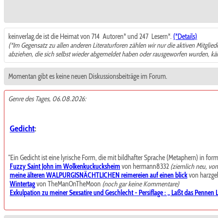
keinverlag.de ist die Heimat von 714
Autoren* und 247
Lesern*.
(*Details)
(*Im Gegensatz zu allen anderen Literaturforen zählen wir nur die aktiven Mitglie
abziehen, die sich selbst wieder abgemeldet haben oder rausgeworfen wurden, k
Momentan gibt es keine neuen Diskussionsbeiträge im Forum.
Genre des Tages, 06.08.2026:
Gedicht
:
"Ein Gedicht ist eine lyrische Form, die mit bildhafter Sprache (Metaphern) in for
Fuzzy Saint John im Wolkenkuckucksheim
von hermann8332
(ziemlich neu, vo
meine älteren WALPURGISNÄCHTLICHEN reimereien auf einen blick
von harzgeb
Wintertag
von TheManOnTheMoon
(noch gar keine Kommentare)
Exkulpation zu meiner Sexsatire und Geschlecht - Persiflage : „ Laßt das Pennen La