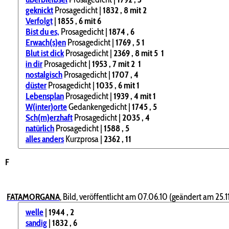
geknickt
Prosagedicht |
1832
, 8
mit 2
Verfolgt
|
1855
, 6
mit 6
Bist du es,
Prosagedicht |
1874
, 6
Erwach(s)en
Prosagedicht |
1769
, 5
1
Blut ist dick
Prosagedicht |
2369
, 8
mit 5
1
in dir
Prosagedicht |
1953
, 7
mit 2
1
nostalgisch
Prosagedicht |
1707
, 4
düster
Prosagedicht |
1035
, 6
mit 1
Lebensplan
Prosagedicht |
1939
, 4
mit 1
W(inter)orte
Gedankengedicht |
1745
, 5
Sch(m)erzhaft
Prosagedicht |
2035
, 4
natürlich
Prosagedicht |
1588
, 5
alles anders
Kurzprosa |
2362
, 11
F
FATAMORGANA
,
Bild, veröffentlicht am 07.06.10 (geändert am 25.11
welle
|
1944
, 2
sandig
|
1832
, 6