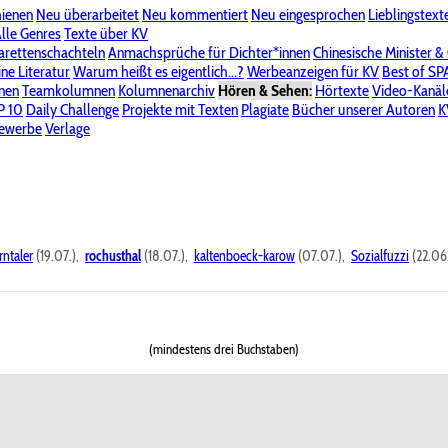
hienen
Neu überarbeitet
Neu kommentiert
Neu eingesprochen
Lieblingstext
-Board"
lle Genres
Bereich "Literatur & Schreiberei"
Texte über KV
Bereich "Allgemeines, Dies & Das"
arettenschachteln
Anmachsprüche für Dichter*innen
Chinesische Minister &
ine Literatur
 KV
Unsere Spenderliste
Warum heißt es eigentlich...?
Alle Wege führen zu KV
Werbeanzeigen für KV
Passwort vergessen?
Best of S
nen
Teamkolumnen
Kolumnenarchiv
Hören & Sehen:
Hörtexte
Video-Kanäl
er
P 10
Stalking
Daily Challenge
Datenschutzerklärung
Projekte mit Texten
Impressum
Plagiate
Bücher unserer Autoren
K
bewerbe
Verlage
rntaler
(19.07.),
rochusthal
(18.07.),
kaltenboeck-karow
(07.07.),
Sozialfuzzi
(22.06
(mindestens drei Buchstaben)