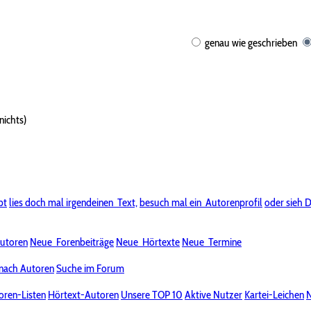
genau wie geschrieben
nichts)
bt
lies doch mal irgendeinen
Text,
besuch mal ein
Autorenprofil
oder sieh D
utoren
Neue
Forenbeiträge
Neue
Hörtexte
Neue
Termine
nach Autoren
Suche im Forum
oren-Listen
Hörtext-Autoren
Unsere TOP 10
Aktive Nutzer
Kartei-Leichen
N