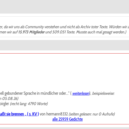
der, da wir uns als Community verstehen und nicht als Archiv toter Texte. Würden wir 
ämen wir auf
15.973 Mitglieder
und 509.051 Texte. Musste auch mal gesagt werden.)
mell gebundener Sprache in mündlicher oder..." (
weiterlesen
),
beispielsweise:
m 05.08.26)
irgler
(recht lang: 4790 Worte)
ßt sie brennen „ ( s. KV )
von hermann8332
(selten gelesen: nur 0 Aufrufe)
alle 25959 Gedichte