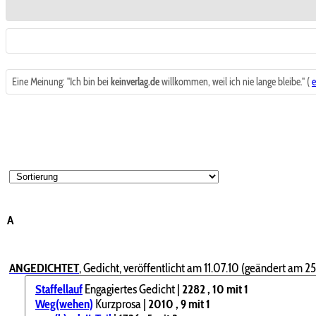
Eine Meinung: "Ich bin bei
keinverlag.de
willkommen, weil ich nie lange bleibe." (
A
ANGEDICHTET
,
Gedicht, veröffentlicht am 11.07.10 (geändert am 25.
Staffellauf
Engagiertes Gedicht |
2282
, 10
mit 1
Weg(wehen)
Kurzprosa |
2010
, 9
mit 1