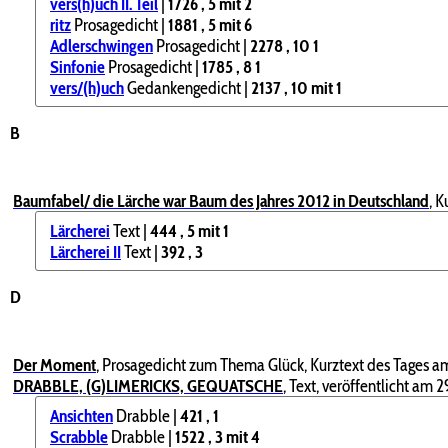
vers(h)uch II. Teil
|
1726
, 5
mit 2
ritz
Prosagedicht |
1881
, 5
mit 6
Adlerschwingen
Prosagedicht |
2278
, 10
1
Sinfonie
Prosagedicht |
1785
, 8
1
vers/(h)uch
Gedankengedicht |
2137
, 10
mit 1
B
Baumfabel/ die Lärche war Baum des Jahres 2012 in Deutschland
,
K
Lärcherei
Text |
444
, 5
mit 1
Lärcherei II
Text |
392
, 3
D
Der Moment
,
Prosagedicht zum Thema Glück, Kurztext des Tages am 
DRABBLE, (G)LIMERICKS, GEQUATSCHE
,
Text, veröffentlicht am 2
Ansichten
Drabble |
421
, 1
Scrabble
Drabble |
1522
, 3
mit 4