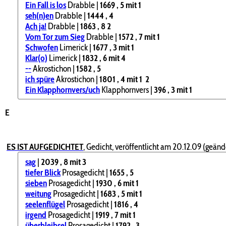
Ein Fall is los
Drabble |
1669
, 5
mit 1
seh(n)en
Drabble |
1444
, 4
Ach ja!
Drabble |
1863
, 8
2
Vom Tor zum Sieg
Drabble |
1572
, 7
mit 1
Schwofen
Limerick |
1677
, 3
mit 1
Klar(o)
Limerick |
1832
, 6
mit 4
--
Akrostichon |
1582
, 5
ich spüre
Akrostichon |
1801
, 4
mit 1
2
Ein Klapphornvers/uch
Klapphornvers |
396
, 3
mit 1
E
ES IST AUFGEDICHTET
,
Gedicht, veröffentlicht am 20.12.09 (geände
sag
|
2039
, 8
mit 3
tiefer Blick
Prosagedicht |
1655
, 5
sieben
Prosagedicht |
1930
, 6
mit 1
weitung
Prosagedicht |
1683
, 5
mit 1
seelenflügel
Prosagedicht |
1816
, 4
irgend
Prosagedicht |
1919
, 7
mit 1
überbleibsel
Prosagedicht |
1792
, 3