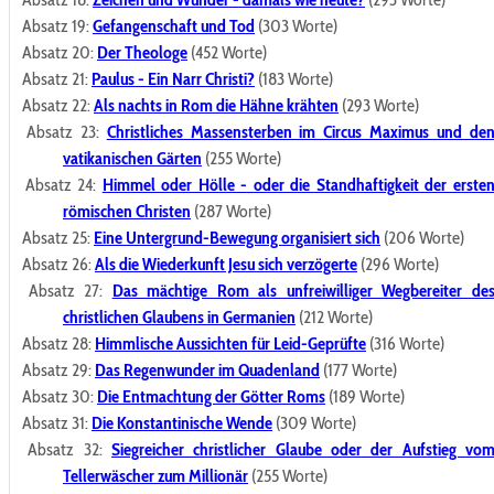
Absatz 19:
Gefangenschaft und Tod
(303 Worte)
Absatz 20:
Der Theologe
(452 Worte)
Absatz 21:
Paulus - Ein Narr Christi?
(183 Worte)
Absatz 22:
Als nachts in Rom die Hähne krähten
(293 Worte)
Absatz 23:
Christliches Massensterben im Circus Maximus und de
vatikanischen Gärten
(255 Worte)
Absatz 24:
Himmel oder Hölle - oder die Standhaftigkeit der erste
römischen Christen
(287 Worte)
Absatz 25:
Eine Untergrund-Bewegung organisiert sich
(206 Worte)
Absatz 26:
Als die Wiederkunft Jesu sich verzögerte
(296 Worte)
Absatz 27:
Das mächtige Rom als unfreiwilliger Wegbereiter de
christlichen Glaubens in Germanien
(212 Worte)
Absatz 28:
Himmlische Aussichten für Leid-Geprüfte
(316 Worte)
Absatz 29:
Das Regenwunder im Quadenland
(177 Worte)
Absatz 30:
Die Entmachtung der Götter Roms
(189 Worte)
Absatz 31:
Die Konstantinische Wende
(309 Worte)
Absatz 32:
Siegreicher christlicher Glaube oder der Aufstieg vo
Tellerwäscher zum Millionär
(255 Worte)