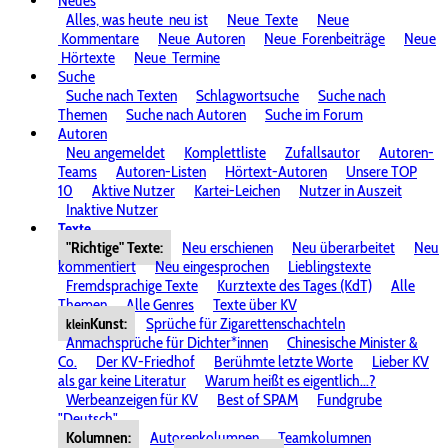
Neues
Alles, was heute
neu ist
Neue
Texte
Neue
Kommentare
Neue
Autoren
Neue
Forenbeiträge
Neue
Hörtexte
Neue
Termine
Suche
Suche nach Texten
Schlagwortsuche
Suche nach
Themen
Suche nach Autoren
Suche im Forum
Autoren
Neu angemeldet
Komplettliste
Zufallsautor
Autoren-
Teams
Autoren-Listen
Hörtext-Autoren
Unsere TOP
10
Aktive Nutzer
Kartei-Leichen
Nutzer in Auszeit
Inaktive Nutzer
Texte
"Richtige" Texte:
Neu erschienen
Neu überarbeitet
Neu
kommentiert
Neu eingesprochen
Lieblingstexte
Fremdsprachige Texte
Kurztexte des Tages (KdT)
Alle
Themen
Alle Genres
Texte über KV
Kunst:
Sprüche für Zigarettenschachteln
klein
Anmachsprüche für Dichter*innen
Chinesische Minister &
Co.
Der KV-Friedhof
Berühmte letzte Worte
Lieber KV
als gar keine Literatur
Warum heißt es eigentlich...?
Werbeanzeigen für KV
Best of SPAM
Fundgrube
"Deutsch"
Kolumnen:
Autorenkolumnen
Teamkolumnen