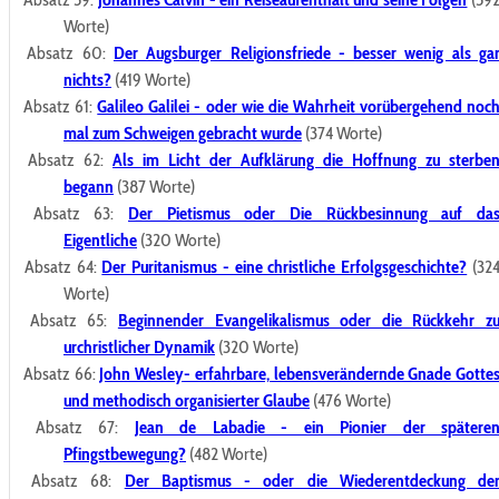
Worte)
Absatz 60:
Der Augsburger Religionsfriede - besser wenig als ga
nichts?
(419 Worte)
Absatz 61:
Galileo Galilei - oder wie die Wahrheit vorübergehend noc
mal zum Schweigen gebracht wurde
(374 Worte)
Absatz 62:
Als im Licht der Aufklärung die Hoffnung zu sterbe
begann
(387 Worte)
Absatz 63:
Der Pietismus oder Die Rückbesinnung auf da
Eigentliche
(320 Worte)
Absatz 64:
Der Puritanismus - eine christliche Erfolgsgeschichte?
(32
Worte)
Absatz 65:
Beginnender Evangelikalismus oder die Rückkehr z
urchristlicher Dynamik
(320 Worte)
Absatz 66:
John Wesley- erfahrbare, lebensverändernde Gnade Gotte
und methodisch organisierter Glaube
(476 Worte)
Absatz 67:
Jean de Labadie - ein Pionier der spätere
Pfingstbewegung?
(482 Worte)
Absatz 68:
Der Baptismus - oder die Wiederentdeckung de