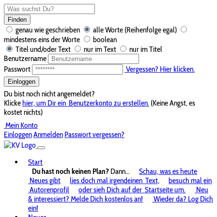
Finden
genau wie geschrieben
alle Worte (Reihenfolge egal)
mindestens eins der Worte
boolean
Titel und/oder Text
nur im Text
nur im Titel
Benutzername
Passwort
Vergessen? Hier klicken.
Einloggen
Du bist noch nicht angemeldet?
Klicke
hier, um Dir ein
Benutzerkonto zu erstellen.
(Keine Angst, es
kostet nichts)
Mein Konto
Einloggen
Anmelden
Passwort vergessen?
Start
Du hast noch keinen Plan?
Dann...
Schau, was es heute
Neues gibt
lies doch mal irgendeinen
Text,
besuch mal ein
Autorenprofil
oder sieh Dich auf der
Startseite um.
Neu
& interessiert? Melde Dich kostenlos an!
Wieder da? Log Dich
ein!