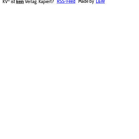
®
KV
ist
kein
Verlag. Kapiert?
RSS-Feed
Made by
L&W