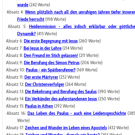
wurde
(242 Worte)
Absatz 4:
Wenn plötzlich nach all den unruhigen Jahren tiefer innere
Friede herrscht
(198 Worte)
Absatz 5:
Heidenmission - alles irdisch erklärbar oder göttlich
Dynamik?
(415 Worte)
Absatz 6:
Die erste Begegnung mit Jesus
(260 Worte)
Absatz 7:
Bei Jesus in der Lehre
(214 Worte)
Absatz 8:
Den Freund im Stich gelassen!
(211 Worte)
Absatz 9:
Die Berufung des Simon Petrus
(206 Worte)
Absatz 10:
Paulus - ein Spätberufener?
(169 Worte)
Absatz 11:
Der erste Märtyrer
(252 Worte)
Absatz 12:
Der Christenverfolger
(264 Worte)
Absatz 13:
Die Bekehrung und Berufung des Saulus
(390 Worte)
Absatz 14:
Ein Verkünder des auferstandenen Jesus
(250 Worte)
Absatz 15:
Paulus in Athen
(292 Worte)
Absatz 16:
Das Leben des Paulus - auch eine Leidensgeschichte
(38
Worte)
Absatz 17:
Zeichen und Wunder im Leben eines Apostels
(432 Worte)
Absatz 18:
Zeichen und Wunder - damals wie heute?
(293 Worte)