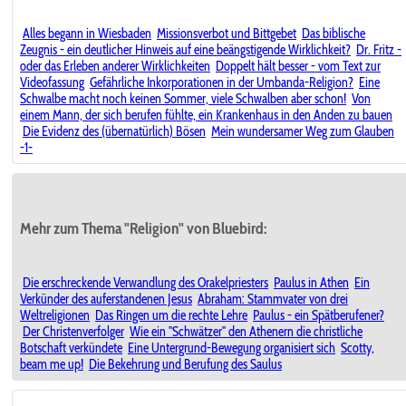
Alles begann in Wiesbaden
Missionsverbot und Bittgebet
Das biblische
Zeugnis - ein deutlicher Hinweis auf eine beängstigende Wirklichkeit?
Dr. Fritz -
oder das Erleben anderer Wirklichkeiten
Doppelt hält besser - vom Text zur
Videofassung
Gefährliche Inkorporationen in der Umbanda-Religion?
Eine
Schwalbe macht noch keinen Sommer, viele Schwalben aber schon!
Von
einem Mann, der sich berufen fühlte, ein Krankenhaus in den Anden zu bauen
Die Evidenz des (übernatürlich) Bösen
Mein wundersamer Weg zum Glauben
-1-
Mehr zum Thema "Religion" von Bluebird:
Die erschreckende Verwandlung des Orakelpriesters
Paulus in Athen
Ein
Verkünder des auferstandenen Jesus
Abraham: Stammvater von drei
Weltreligionen
Das Ringen um die rechte Lehre
Paulus - ein Spätberufener?
Der Christenverfolger
Wie ein "Schwätzer" den Athenern die christliche
Botschaft verkündete
Eine Untergrund-Bewegung organisiert sich
Scotty,
beam me up!
Die Bekehrung und Berufung des Saulus