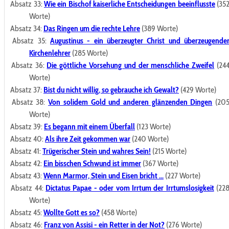
Absatz 33:
Wie ein Bischof kaiserliche Entscheidungen beeinflusste
(35
Worte)
Absatz 34:
Das Ringen um die rechte Lehre
(389 Worte)
Absatz 35:
Augustinus - ein überzeugter Christ und überzeugende
Kirchenlehrer
(285 Worte)
Absatz 36:
Die göttliche Vorsehung und der menschliche Zweifel
(24
Worte)
Absatz 37:
Bist du nicht willig, so gebrauche ich Gewalt?
(429 Worte)
Absatz 38:
Von solidem Gold und anderen glänzenden Dingen
(20
Worte)
Absatz 39:
Es begann mit einem Überfall
(123 Worte)
Absatz 40:
Als ihre Zeit gekommen war
(240 Worte)
Absatz 41:
Trügerischer Stein und wahres Sein!
(215 Worte)
Absatz 42:
Ein bisschen Schwund ist immer
(367 Worte)
Absatz 43:
Wenn Marmor, Stein und Eisen bricht ...
(227 Worte)
Absatz 44:
Dictatus Papae - oder vom Irrtum der Irrtumslosigkeit
(22
Worte)
Absatz 45:
Wollte Gott es so?
(458 Worte)
Absatz 46:
Franz von Assisi - ein Retter in der Not?
(276 Worte)