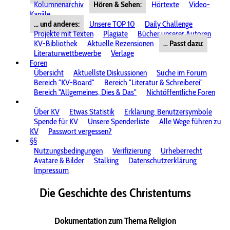
Kolumnenarchiv
Hören & Sehen:
Hörtexte
Video-
Kanäle
... und anderes:
Unsere TOP 10
Daily Challenge
Projekte mit Texten
Plagiate
Bücher unserer Autoren
KV-Bibliothek
Aktuelle Rezensionen
... Passt dazu:
Literaturwettbewerbe
Verlage
Foren
Übersicht
Aktuellste Diskussionen
Suche im Forum
Bereich "KV-Board"
Bereich "Literatur & Schreiberei"
Bereich "Allgemeines, Dies & Das"
Nichtöffentliche Foren
Über KV
Etwas Statistik
Erklärung: Benutzersymbole
Spende für KV
Unsere Spenderliste
Alle Wege führen zu
KV
Passwort vergessen?
§§
Nutzungsbedingungen
Verifizierung
Urheberrecht
Avatare & Bilder
Stalking
Datenschutzerklärung
Impressum
Die Geschichte des Christentums
Dokumentation zum Thema Religion