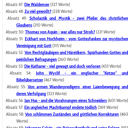
Absatz 47:
Die Waldenser
(327 Worte)
Absatz 48:
Zu viel gewollt?
(228 Worte)
Absatz 49:
Scholastik und Mystik - zwei Pfeiler des christliche
Glaubens
(210 Worte)
Absatz 50:
Thomas von Aquin - war alles nur Stroh?
(221 Worte)
Absatz 51:
Eckhart von Hochheim - vom Gottesfunken zur mystische
Vereinigung mit Gott
(315 Worte)
Absatz 52:
Von Rechtgläubigen und Häretikern, Spürhunden Gottes un
peinlichen Befragungen
(260 Worte)
Absatz 53:
Die Katharer - viel gewagt und doch verloren
(433 Worte)
Absatz 54:
John Wyclif - ein englischer "Ketzer" un
Bibelübersetzer
(467 Worte)
Absatz 55:
Von armen Wanderpredigern, einer Laienbewegung un
deren Verfolgung
(323 Worte)
Absatz 56:
Jan Hus - und die Vorahnungen eines Schneiders
(601 Worte)
Absatz 57:
Ein ungleicher Machtkampf endete tödlich
(369 Worte)
Absatz 58:
Von schlimmen Zuständen und göttlichen Korrekturen
(46
Worte)
Absatz 59:
Johannes Calvin - ein Reiseaufenthalt und seine Folgen
(59